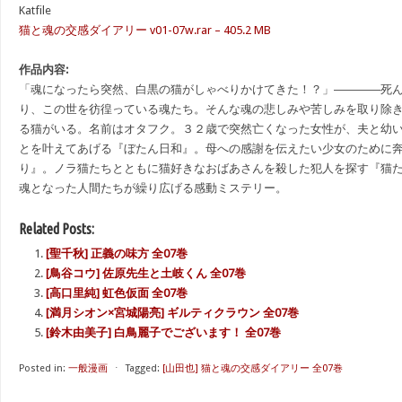
Katfile
猫と魂の交感ダイアリー v01-07w.rar – 405.2 MB
作品内容:
「魂になったら突然、白黒の猫がしゃべりかけてきた！？」――――死
り、この世を彷徨っている魂たち。そんな魂の悲しみや苦しみを取り除
る猫がいる。名前はオタフク。３２歳で突然亡くなった女性が、夫と幼
とを叶えてあげる『ぼたん日和』。母への感謝を伝えたい少女のために
り』。ノラ猫たちとともに猫好きなおばあさんを殺した犯人を探す『猫
魂となった人間たちが繰り広げる感動ミステリー。
Related Posts:
[聖千秋] 正義の味方 全07巻
[鳥谷コウ] 佐原先生と土岐くん 全07巻
[高口里純] 虹色仮面 全07巻
[満月シオン×宮城陽亮] ギルティクラウン 全07巻
[鈴木由美子] 白鳥麗子でございます！ 全07巻
Posted in:
一般漫画
⋅
Tagged:
[山田也] 猫と魂の交感ダイアリー 全07巻