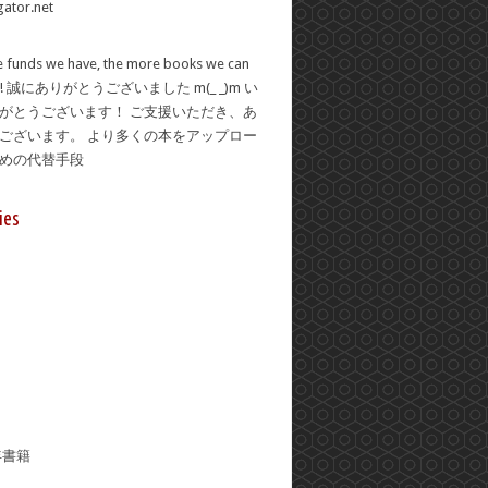
 funds we have, the more books we can
se! 誠にありがとうございました m(_ _)m い
がとうございます！ ご支援いただき、あ
ございます。 より多くの本をアップロー
ための代替手段
ies
年書籍