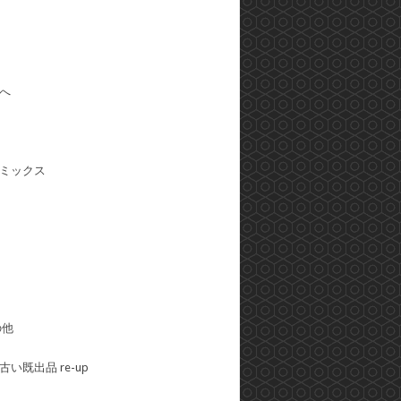
へ
ミックス
の他
い既出品 re-up