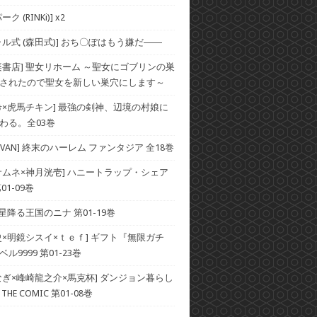
ク (RINKi)] x2
ャル式 (森田式)] おち〇ぽはもう嫌だ――
楽書店] 聖女リホーム ～聖女にゴブリンの巣
されたので聖女を新しい巣穴にします～
希×虎馬チキン] 最強の剣神、辺境の村娘に
わる。全03巻
×SAVAN] 終末のハーレム ファンタジア 全18巻
サムネ×神月洸壱] ハニートラップ・シェア
01-09巻
 星降る王国のニナ 第01-19巻
史×明鏡シスイ×ｔｅｆ] ギフト『無限ガチ
ル9999 第01-23巻
なぎ×峰崎龍之介×馬克杯] ダンジョン暮らし
HE COMIC 第01-08巻