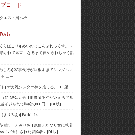
ップロード
クエスト掲示板
Posts
(おくらほこり)] めいおじこんぷれっくす。～
暴かれて素直になるまで責められちゃう話
(むねしろ)] 家事代行が巨根すぎてシングルマ
レビュー
ド] デカ乳シスター神を捨てる。 [DL版]
うに (法廷から)] 退魔師あやかVSえろアル
首イジられて時給5,000円！ [DL版]
(きりみあ)] Pack1-14
ずの青。 (えみりお)] 絶倫ふたなり女に執着
××こバカにされた冒険者♀ [DL版]