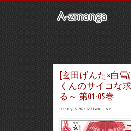
[玄田げんた×白雪
くんのサイコな求
る～ 第01-05巻
February 15, 2026 12:31 am
⋅
A-z