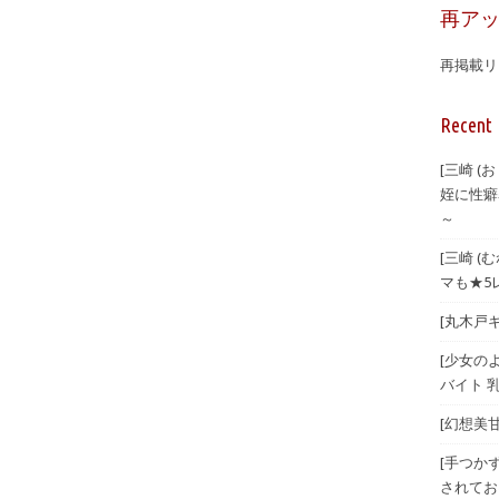
再ア
再掲載リ
Recent 
[三崎 
姪に性癖
～
[三崎 
マも★5
[丸木戸ギ
[少女のよ
バイト 乳
[幻想美甘 
[手つか
されてお