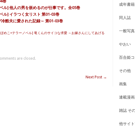
4巻
成年書籍
ベル] 他人の男を嵌めるのが仕事です。全05巻
ル] イラつく女リスト 第01-03巻
同人誌
冷酷夫に愛された記録～ 第01-03巻
一般写真
雪ぽめこ×テラーノベル] 竜くんのサイコな求愛 ～お嫁さんにしてあげる
やおい
百合姫コ
omments are closed.
その他
Next Post
→
画集
連載漫画
雑誌 そ
他サイト古