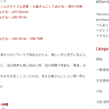
備リンク
竜くんのサイコな求愛 ～お嫁さんにしてあげる～ 第01-05巻
_v01-02a.rar
The more
_v03-05.rar
purcha
つもあり
りがとう
ドする
3-05.rar – 298.7 MB
Categor
護者からのパワハラで悩みながらも、優しい夫と息子に支えら
雑誌
せに、花が限界を感じ始めた時、花の周囲で奇妙な「事故」が
一般漫画
それを引き起こしていたのは、花をお嫁さんにしたい竜一郎と
少女漫画
?
小説
小説 成
-06巻