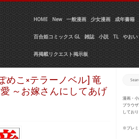
HOME
New
一般漫画
少女漫画
成年書籍
百合姫コミックス GL
雑誌
小説
TL
やおい 
再掲載リクエスト掲示板
ぽめこ×テラーノベル] 竜
愛 ～お嫁さんにしてあげ
漫画・小
ブラウザ
しており
※プレミ