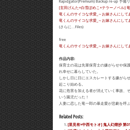
Rapidgator(Premium) Backup re-up 予
[玄田げんた×白雪ぽめこ×テラーノベル] 
竜くんのサイコな求愛_～お嫁さんにしてあげる～
竜くんのサイコな求愛_～お嫁さんにしてあげる～
(さらに…Files)
free
竜くんのサイコな求愛_～お嫁さんにしてあげる～_v0
作品内容:
保育士の花は先輩保育士の嫌がらせや保
れ幸せに暮らしていた。
しかし日に日にエスカレートする嫌がら
起こり始める。
花に危害を加える者が消えていく事故、
いう園児だった！
人妻に恋した竜一郎の暴走愛が悲劇を呼ぶ!
Related Posts:
[里見有×中西モトオ] 鬼人幻燈抄 第01