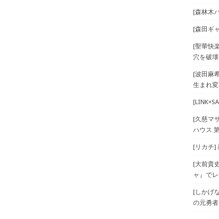
[森林木パー
[森田ギ
[聖華快
穴を破壊
[波田麻
生まれ変
[LINK
[久慈マ
ハウス 第
[リカチ]
[大前貴
ャ』でレベ
[しかげ
の元勇者 T