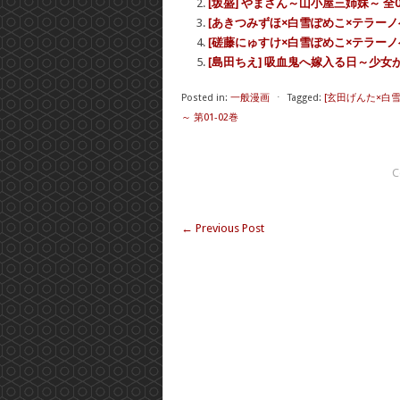
[坂盛] やまさん～山小屋三姉妹～ 全0
[あきつみずほ×白雪ぽめこ×テラーノ
[磋藤にゅすけ×白雪ぽめこ×テラーノベ
[島田ちえ] 吸血鬼へ嫁入る日～少女が
Posted in:
一般漫画
⋅
Tagged:
[玄田げんた×白
～ 第01-02巻
C
←
Previous Post