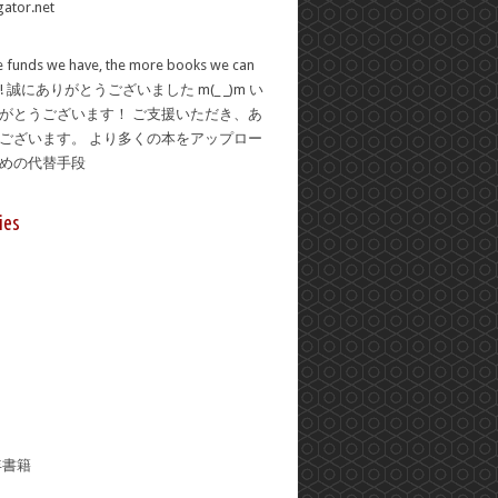
 funds we have, the more books we can
se! 誠にありがとうございました m(_ _)m い
がとうございます！ ご支援いただき、あ
ございます。 より多くの本をアップロー
ための代替手段
ies
年書籍