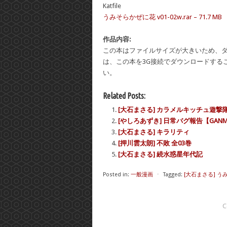
Katfile
うみそらかぜに花 v01-02w.rar – 71.7 MB
作品内容:
この本はファイルサイズが大きいため、ダウ
は、この本を3G接続でダウンロードするこ
い。
Related Posts:
[大石まさる] カラメルキッチュ遊撃隊 
[やしろあずき] 日常バグ報告【GANMA
[大石まさる] キラリティ
[押川雲太朗] 不敗 全03巻
[大石まさる] 続水惑星年代記
Posted in:
一般漫画
⋅
Tagged:
[大石まさる] う
C