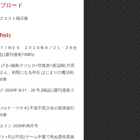
ップロード
クエスト掲示板
Posts
ＴＩＭＥＳ ２０２６年８／２１・２８合
] (週刊漫画TIMES)
しげる×鍋島テツヒロ×空路恵×渡辺樹] 片田
さん、剣聖になる外伝 はじまりの魔法剣
03巻
2026年 8/21・28 号 [雑誌] (週刊漫画ゴ
ん×ルナ・ウサギ] 不老不死少女の苗床旅行
05巻
イジ 2026年08月号
ガト×月山可也] ゲーム中盤で死ぬ悪役貴族