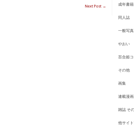
成年書籍
Next Post
→
同人誌
一般写真
やおい
百合姫コ
その他
画集
連載漫画
雑誌 そ
他サイト古