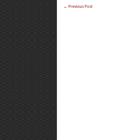
←
Previous Post