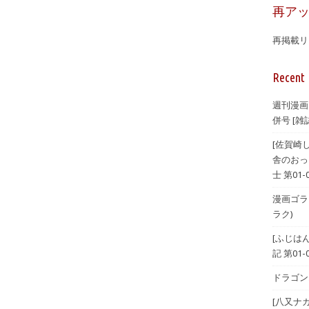
再ア
再掲載リ
Recent 
週刊漫画
併号 [雑誌
[佐賀崎
舎のおっ
士 第01-
漫画ゴラク 
ラク)
[ふじは
記 第01-
ドラゴンエ
[八又ナ