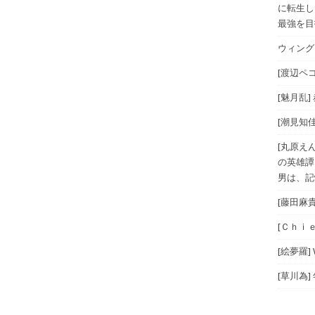
に転生し
最強を目指
ウィングス
[渡辺ペコ
[魅月乱]
[潮見知佳
[丸原え
の英雄譚
男は、記
[藤田麻
[Ｃｈｉｅ
[絵夢羅]
[草川為]