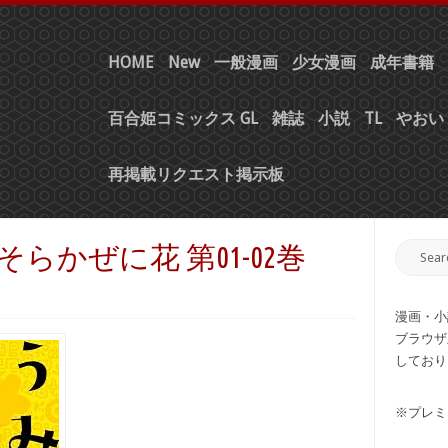
HOME
New
一般漫画
少女漫画
成年書籍
百合姫コミックス GL
雑誌
小説
TL
やおい 
再掲載リクエスト掲示板
そらかぜに花 第01-02巻
漫画・小
ブラウザ
しており
※プレミ