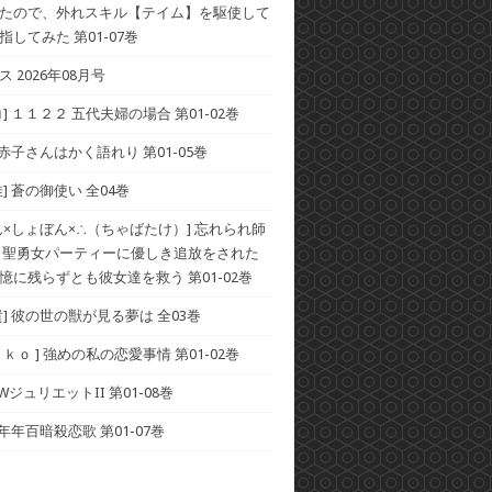
たので、外れスキル【テイム】を駆使して
してみた 第01-07巻
 2026年08月号
] １１２２ 五代夫婦の場合 第01-02巻
 赤子さんはかく語れり 第01-05巻
] 蒼の御使い 全04巻
ん×しょぼん×∴（ちゃばたけ）] 忘れられ師
 聖勇女パーティーに優しき追放をされた
憶に残らずとも彼女達を救う 第01-02巻
貴] 彼の世の獣が見る夢は 全03巻
ｋｏ ] 強めの私の恋愛事情 第01-02巻
 WジュリエットII 第01-08巻
 年年百暗殺恋歌 第01-07巻