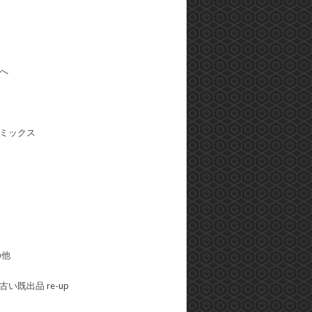
へ
ミックス
の他
い既出品 re-up