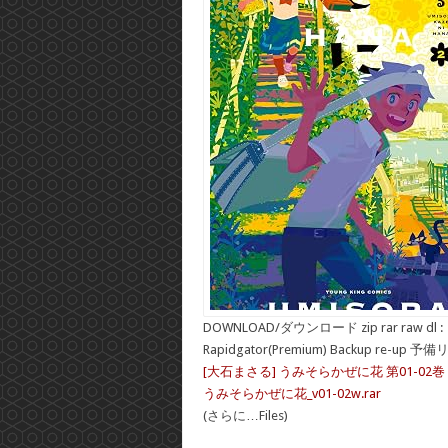
DOWNLOAD/ダウンロード zip rar raw dl :
Rapidgator(Premium) Backup re-up 予
[大石まさる] うみそらかぜに花 第01-02巻
うみそらかぜに花_v01-02w.rar
(さらに…Files)