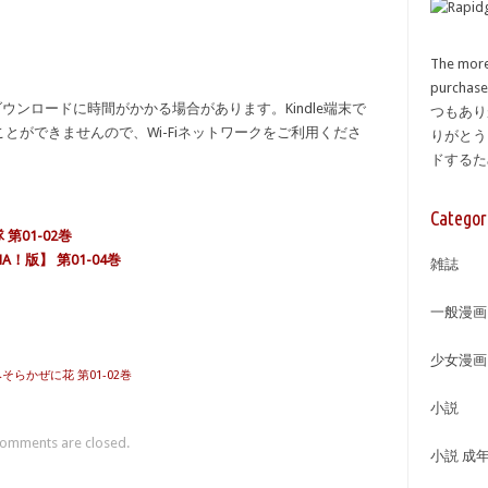
The more
purcha
ンロードに時間がかかる場合があります。Kindle端末で
つもあり
とができませんので、Wi-Fiネットワークをご利用くださ
りがとう
ドする
Categor
第01-02巻
！版】 第01-04巻
雑誌
一般漫画
少女漫画
みそらかぜに花 第01-02巻
小説
omments are closed.
小説 成