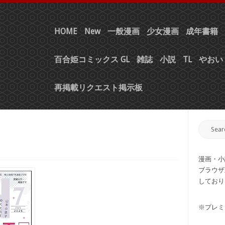
HOME
New
一般漫画
少女漫画
成年書籍
百合姫コミックス GL
雑誌
小説
TL
やおい 
再掲載リクエスト掲示板
漫画・小
ブラウザ
しており
※プレミ