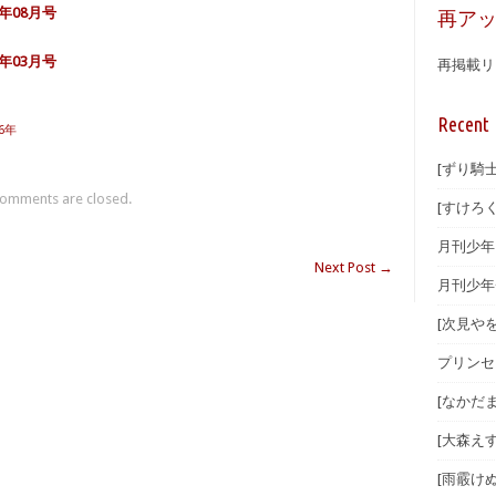
年08月号
再ア
年03月号
再掲載リ
Recent 
26年
[ずり騎士
omments are closed.
[すけろく
月刊少年マ
Next Post
→
月刊少年
[次見やを
プリンセ
[なかだま
[大森えす
[雨霰けぬ