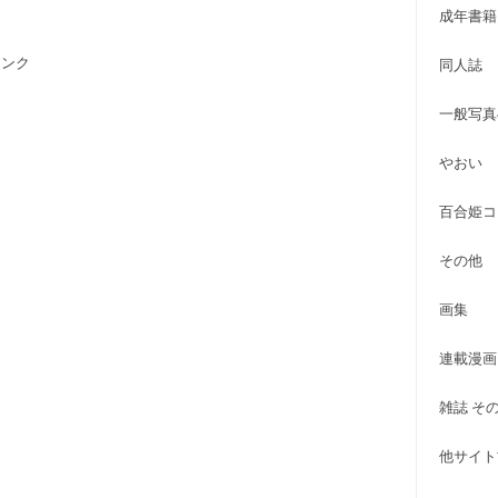
成年書籍
備リンク
同人誌
一般写真
やおい
百合姫コ
その他
画集
連載漫画
雑誌 そ
他サイト古