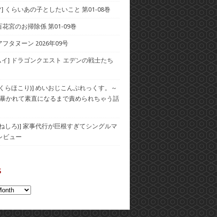
] くらいあの子としたいこと 第01-08巻
] 百花宮のお掃除係 第01-09巻
アフタヌーン 2026年09号
ムイ] ドラゴンクエスト エデンの戦士たち
(おくらほこり)] めいおじこんぷれっくす。～
暴かれて素直になるまで責められちゃう話
(むねしろ)] 家事代行が巨根すぎてシングルマ
レビュー
s