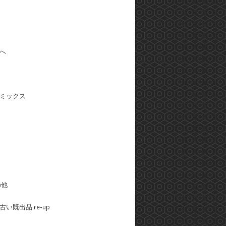
へ
ミックス
の他
い既出品 re-up