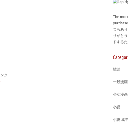
The more
purcha
つもあり
りがとう
ドする
Categor
========
雑誌
備リンク
号
一般漫画
少女漫画
小説
小説 成