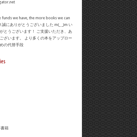
 funds we have, the more books we can
se! 誠にありがとうございました m(_ _)m い
がとうございます！ ご支援いただき、あ
ございます。 より多くの本をアップロー
ための代替手段
ies
年書籍