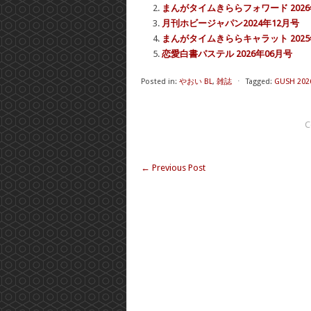
まんがタイムきららフォワード 2026
月刊ホビージャパン2024年12月号
まんがタイムきららキャラット 2025
恋愛白書パステル 2026年06月号
Posted in:
やおい BL
,
雑誌
⋅
Tagged:
GUSH 20
C
←
Previous Post