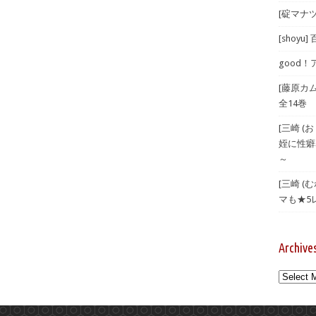
[碇マナツ
[shoyu
good！
[藤原カ
全14巻
[三崎 
姪に性癖
～
[三崎 
マも★5
Archive
Archives