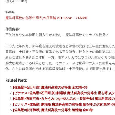
(さらに…Files)
Katfile
魔法科高校の劣等生 動乱の序章編 v01-02.rar – 71.8 MB
作品内容:
三矢詩奈や矢車侍郎ら新入生が加わり、魔法科高校でトラブル続発!?
二〇九七年四月、新年度を迎え司波達也と深雪の兄妹は三年生に進級し
首席は、十師族・三矢家の直系である三矢詩奈。彼女とその幼馴染みに
新たな波乱を巻き起こす!? 一方、南アメリカではブラジル軍がゲリラ
膨大な死者が出る結果となった。そのニュースは世界中の人々に衝撃を
化、さらには各国が抱える戦略級魔法師・十三使徒にまで影響を及ぼす
Related Posts:
[佐島勤×石田可奈] 魔法科高校の劣等生 全32巻+SS
[ピナケス×佐島勤×石田可奈] 劇場版 魔法科高校の劣等生 星を呼ぶ少 
[佐島勤×石田可奈×きたうみつな×林ふみの・長岡千秋] 魔法科高校の劣等
[ピナケス×佐島勤] 劇場版 魔法科高校の劣等生 星を呼ぶ少女 第01-0
[佐島勤×依河和希] 魔法科高校の劣等生 追憶編 全03巻