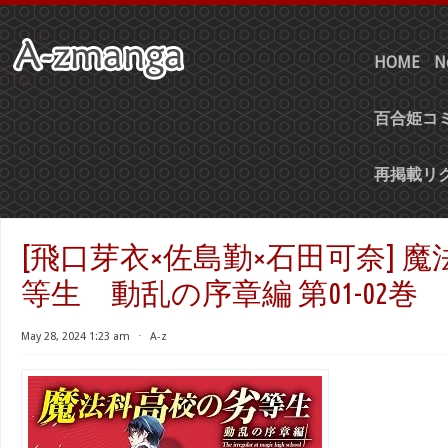
HOME
N
百合姫コミ
再掲載リ
[飛口芽衣×佐島勤×石田可奈] 
等生 動乱の序章編 第01-02巻
May 28, 2024 1:23 am
⋅
A-z