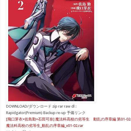
DOWNLOAD/ダウンロード zip rar raw dl :
Rapidgator(Premium) Backup re-up 予備リンク
[飛口芽衣×佐島勤×石田可奈] 魔法科高校の劣等生 動乱の序章編 第01-0
魔法科高校の劣等生_動乱の序章編_v01-02.rar