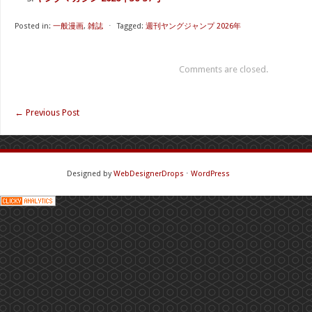
Posted in:
一般漫画
,
雑誌
⋅
Tagged:
週刊ヤングジャンプ 2026年
Comments are closed.
←
Previous Post
Designed by
WebDesignerDrops
⋅
WordPress