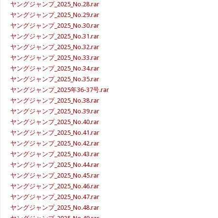
ヤングジャンプ_2025_No.28.rar
ヤングジャンプ_2025_No.29.rar
ヤングジャンプ_2025_No.30.rar
ヤングジャンプ_2025_No.31.rar
ヤングジャンプ_2025_No.32.rar
ヤングジャンプ_2025_No.33.rar
ヤングジャンプ_2025_No.34.rar
ヤングジャンプ_2025_No.35.rar
ヤングジャンプ_2025年36-37号.rar
ヤングジャンプ_2025_No.38.rar
ヤングジャンプ_2025_No.39.rar
ヤングジャンプ_2025_No.40.rar
ヤングジャンプ_2025_No.41.rar
ヤングジャンプ_2025_No.42.rar
ヤングジャンプ_2025_No.43.rar
ヤングジャンプ_2025_No.44.rar
ヤングジャンプ_2025_No.45.rar
ヤングジャンプ_2025_No.46.rar
ヤングジャンプ_2025_No.47.rar
ヤングジャンプ_2025_No.48.rar