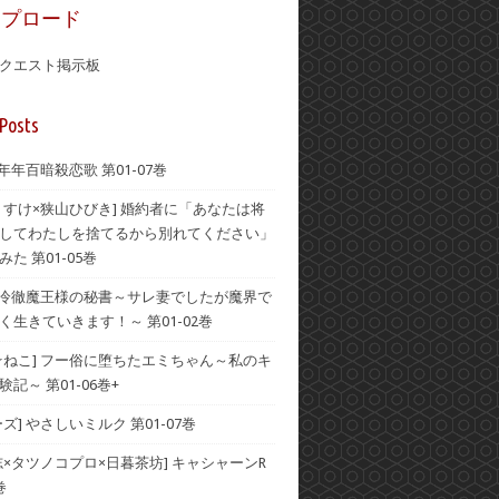
ップロード
クエスト掲示板
Posts
 年年百暗殺恋歌 第01-07巻
うすけ×狭山ひびき] 婚約者に「あなたは将
してわたしを捨てるから別れてください」
た 第01-05巻
] 冷徹魔王様の秘書～サレ妻でしたが魔界で
く生きていきます！～ 第01-02巻
☆ねこ] フー俗に堕ちたエミちゃん～私のキ
記～ 第01-06巻+
ズ] やさしいミルク 第01-07巻
志×タツノコプロ×日暮茶坊] キャシャーンR
巻