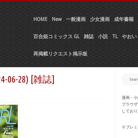
HOME
New
一般漫画
少女漫画
成年書籍
百合姫コミックス GL
雑誌
小説
TL
やおい 
再掲載リクエスト掲示板
024-06-28) [雑誌]
漫画・小
ブラウザ
しており
※プレミ