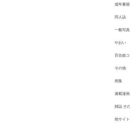
成年書籍
同人誌
一般写真
やおい
百合姫コ
その他
画集
連載漫画
雑誌 そ
他サイト古