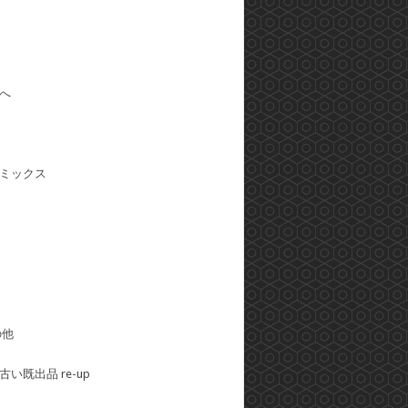
へ
ミックス
の他
い既出品 re-up