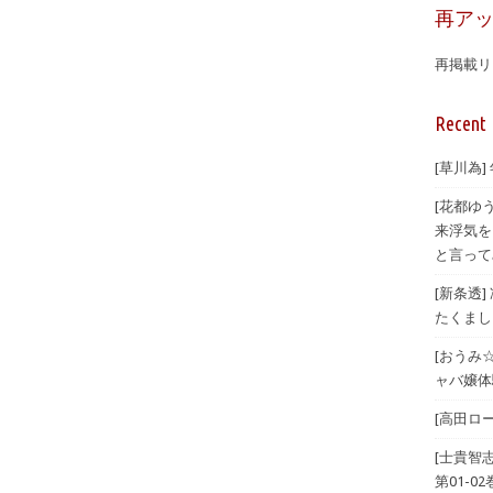
再ア
再掲載リ
Recent 
[草川為]
[花都ゆ
来浮気を
と言ってみ
[新条透
たくまし
[おうみ
ャバ嬢体験
[高田ロー
[士貴智
第01-02