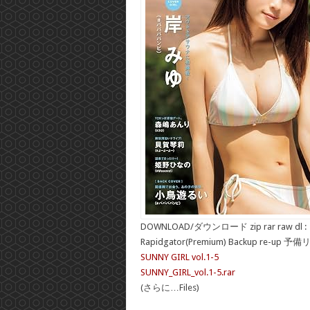
DOWNLOAD/ダウンロード zip rar raw dl :
Rapidgator(Premium) Backup re-up 予
SUNNY GIRL vol.1-5
SUNNY_GIRL_vol.1-5.rar
(さらに…Files)