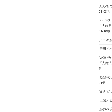
[たらち
01-03巻
[ハド×
主人は悪
01-10巻
[ミユキ蜜
[毒田ペパ
[LA軍×兎
「光魔法
巻
[藍敦×ゆた
01巻
[まえ葉
[工藤える]
[あおみ