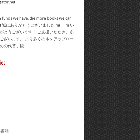
 funds we have, the more books we can
se! 誠にありがとうございました m(_ _)m い
がとうございます！ ご支援いただき、あ
ございます。 より多くの本をアップロー
ための代替手段
ies
年書籍