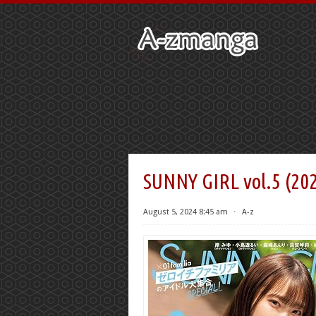
SUNNY GIRL vol.5 (2
August 5, 2024 8:45 am
⋅
A-z