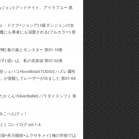
ねジョン] グッドナイト、アイラブユー 第
チェ・ドクグ×ジョンア] S級ダンジョンの女
魔にも勇者にも溺愛される(フルカラー) 第
蜂] 春の嵐とモンスター 第01-10巻
子] 或いは、私の名探偵 第01-02巻
谷シェパコ×booklistaSTUDIO] ハズレ属性
」が覚醒してレーザーが出ました 第01-04
かくん×SilverBullet] パラダイスシフト 第
] みこへんげっ！
 ミコレイログ vol.1-4
現場×井川楊枝×ムラサキメイ] 俺の学校では