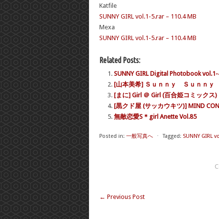
Katfile
SUNNY GIRL vol.1-5.rar – 110.4 MB
Mexa
SUNNY GIRL vol.1-5.rar – 110.4 MB
Related Posts:
SUNNY GIRL Digital Photobook vol.1-
[山本美希] Ｓｕｎｎｙ Ｓｕｎｎｙ
[まに] Girl ＠ Girl (百合姫コミックス)
[黒クド屋 (サッカウキツ)] MIND CONTRO
無敵恋愛S＊girl Anette Vol.85
Posted in:
一般写真へ
⋅
Tagged:
SUNNY GIRL vo
C
←
Previous Post