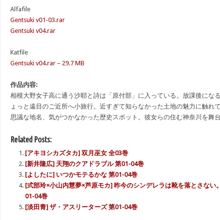
Alfafile
Gentsuki v01-03.rar
Gentsuki v04.rar
Katfile
Gentsuki v04.rar – 29.7 MB
作品内容:
相模大野女子高に通う沙耶と詩は「原付部」に入っている。放課後になると
ょっと遠目のご近所へ小旅行。近すぎて知らなかった土地の魅力に触れ
思議な地名、気がつかなかった歴史スポット。彼女らの住む神奈川を舞
Related Posts:
[アキヨシカズタカ] 双月巫女 全03巻
[新井隆広] 天翔のクアドラブル 第01-04巻
[よしたに] いつかモテるかな 第01-04巻
[式部玲×小山内慧夢×芦原モカ] 昨今のシンデレラは靴を落とさない
01-04巻
[淡田青] ザ・アスリーターズ 第01-04巻