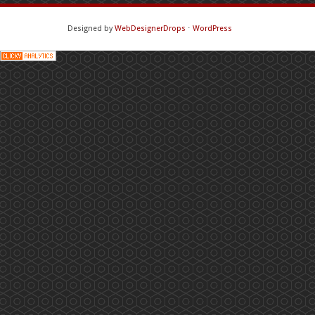
Designed by
WebDesignerDrops
⋅
WordPress