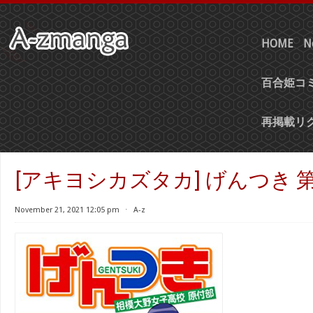
HOME
N
百合姫コミ
再掲載リ
[アキヨシカズタカ] げんつき 第0
November 21, 2021 12:05 pm
⋅
A-z