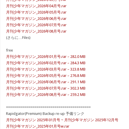
月刊少年マガジン_2026年04月号.rar
月刊少年マガジン_2026年05月号.rar
月刊少年マガジン_2026年06月号.rar
月刊少年マガジン_2026年07月号.rar
月刊少年マガジン_2026年08月号.rar
(さらに…Files)
free
月刊少年マガジン_2026年01月号.rar – 282.0 MB
月刊少年マガジン_2026年02月号.rar – 284.3 MB
月刊少年マガジン_2026年03月号.rar – 323.8 MB
月刊少年マガジン_2026年05月号.rar – 276.8 MB
月刊少年マガジン_2026年06月号.rar – 291.1 MB
月刊少年マガジン_2026年07月号.rar – 302.3 MB
月刊少年マガジン_2026年08月号.rar – 259.2 MB
==========================================
Rapidgator(Premium) Backup re-up 予備リンク
月刊少年マガジン 2025年01月号 ~ 月刊少年マガジン 2025年12月号
月刊少年マガジン_2025年01月号w.rar