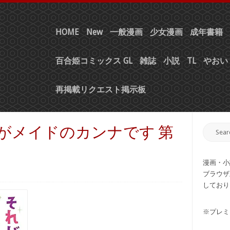
HOME
New
一般漫画
少女漫画
成年書籍
百合姫コミックス GL
雑誌
小説
TL
やおい 
再掲載リクエスト掲示板
れがメイドのカンナです 第
漫画・小
ブラウザ
しており
※プレミ