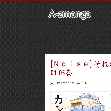
[Ｎｏｉｓｅ] そ
01-05巻
June 17, 2026 12:33 pm
⋅
A-z