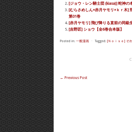
[ジョウ・レン騎士団 (kiasa)] 蛇神の本能 (
[むらさめしん×赤月ヤモリ×ｋｒ木]
第01巻
[赤月ヤモリ] 飛び降りる直前の同級
[吉野匠] ショウ【全6巻合本版】
Posted in:
一般漫画
⋅
Tagged:
[Ｎｏｉｓｅ] そ
C
←
Previous Post