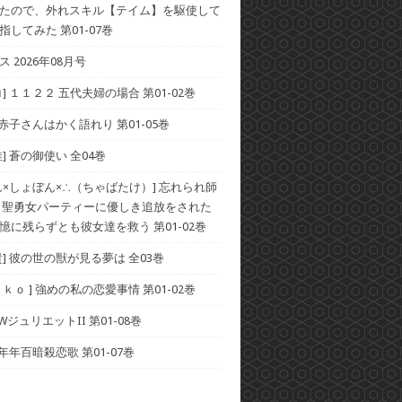
たので、外れスキル【テイム】を駆使して
してみた 第01-07巻
 2026年08月号
] １１２２ 五代夫婦の場合 第01-02巻
 赤子さんはかく語れり 第01-05巻
] 蒼の御使い 全04巻
ん×しょぼん×∴（ちゃばたけ）] 忘れられ師
 聖勇女パーティーに優しき追放をされた
憶に残らずとも彼女達を救う 第01-02巻
貴] 彼の世の獣が見る夢は 全03巻
ｋｏ ] 強めの私の恋愛事情 第01-02巻
 WジュリエットII 第01-08巻
 年年百暗殺恋歌 第01-07巻