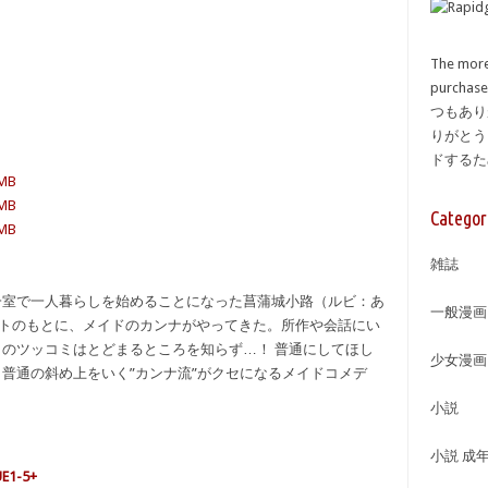
The more
purcha
つもあり
りがとう
ドする
MB
MB
Categor
MB
雑誌
一室で一人暮らしを始めることになった菖蒲城小路（ルビ：あ
一般漫画
リクトのもとに、メイドのカンナがやってきた。所作や会話にい
のツッコミはとどまるところを知らず…！ 普通にしてほし
少女漫画
普通の斜め上をいく”カンナ流”がクセになるメイドコメデ
小説
小説 成
E1-5+