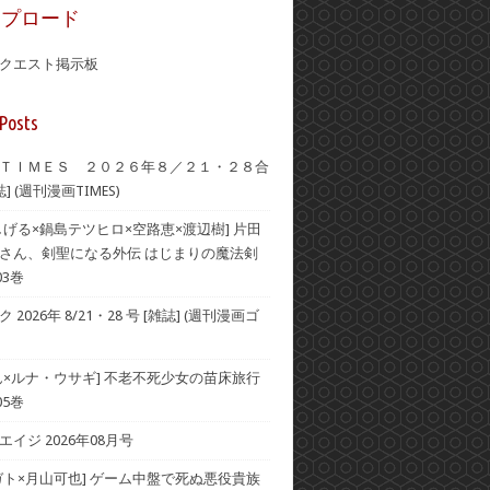
ップロード
クエスト掲示板
Posts
ＴＩＭＥＳ ２０２６年８／２１・２８合
] (週刊漫画TIMES)
しげる×鍋島テツヒロ×空路恵×渡辺樹] 片田
さん、剣聖になる外伝 はじまりの魔法剣
03巻
2026年 8/21・28 号 [雑誌] (週刊漫画ゴ
ん×ルナ・ウサギ] 不老不死少女の苗床旅行
05巻
イジ 2026年08月号
ガト×月山可也] ゲーム中盤で死ぬ悪役貴族