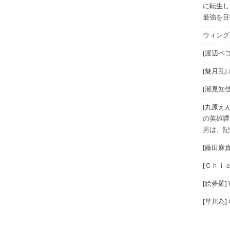
に転生し
最強を目指
ウィングス
[渡辺ペコ
[魅月乱]
[潮見知佳
[丸原え
の英雄譚
男は、記
[藤田麻
[Ｃｈｉｅ
[絵夢羅]
[草川為]