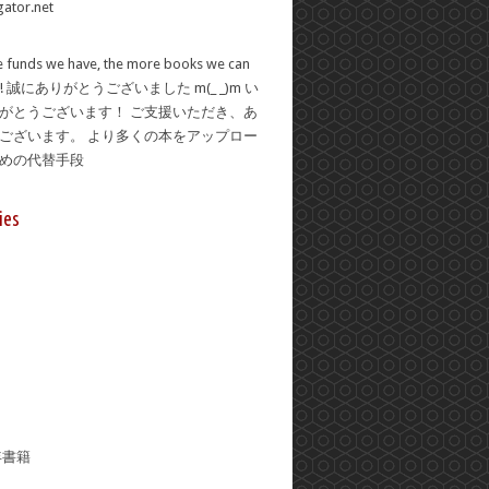
 funds we have, the more books we can
se! 誠にありがとうございました m(_ _)m い
がとうございます！ ご支援いただき、あ
ございます。 より多くの本をアップロー
ための代替手段
ies
年書籍