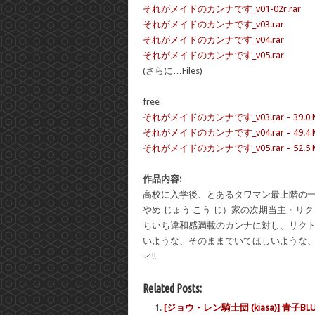
それがメイドのカンナです_v01-02r.rar
それがメイドのカンナです_v03.rar
それがメイドのカンナです_v04.rar
それがメイドのカンナです_v05.rar
(さらに…Files)
free
それがメイドのカンナです_v03.rar – 39.0 
それがメイドのカンナです_v04.rar – 49.4 
それがメイドのカンナです_v05.rar – 52.5 
作品内容:
高校に入学後、とあるタワマン最上階の
やめ じょう こう じ）家の次期当主・
ちいち違和感満載のカンナに対し、リクト
いような、そのままでいてほしいような、
ィ!!
Related Posts:
[ジョウ・レン騎士団 (kiasa)] 青子BLU