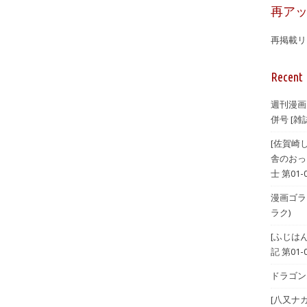
再ア
再掲載リ
Recent 
週刊漫画
併号 [雑誌
[佐賀崎
舎のおっ
士 第01-
漫画ゴラク 
ラク)
[ふじは
記 第01-
ドラゴンエ
[八又ナ