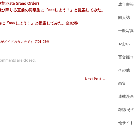
Fate Grand Order)
成年書籍
 飛び降りる直前の同級生に『×××しよう！』と提案してみた。
同人誌
生に『×××しよう！』と提案してみた。全02巻
一般写真
れがメイドのカンナです 第01-05巻
やおい
百合姫コ
omments are closed.
その他
Next Post
→
画集
連載漫画
雑誌 そ
他サイト古