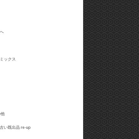
へ
ミックス
の他
い既出品 re-up