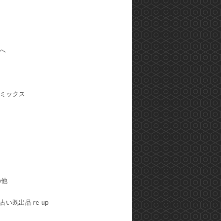
へ
ミックス
の他
い既出品 re-up