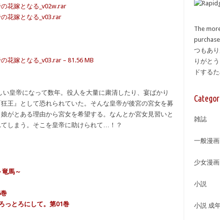
嫁となる_v02w.rar
嫁となる_v03.rar
The more
purcha
つもあり
る_v03.rar – 81.56 MB
りがとう
ドする
新しい皇帝になって数年。役人を大量に粛清したり、宴ばかり
Categor
『狂王』として恐れられていた。そんな皇帝が後宮の宮女を募
う娘がとある理由から宮女を希望する。なんとか宮女見習いと
雑誌
れてしまう。そこを皇帝に助けられて…！？
一般漫画
少女漫画
～竜馬～
小説
6巻
とろっとろにして。第01巻
小説 成