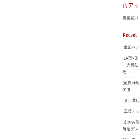
再ア
再掲載リ
Recent 
[毒田ペパ
[LA軍×兎
「光魔法
巻
[藍敦×ゆた
01巻
[まえ葉
[工藤える]
[あおみ
毎週デス