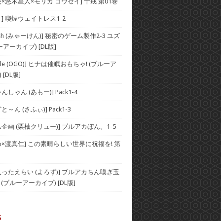
×悠木星人×モリガ コウセイ] 十戒 第01巻
] 喫煙ウェイトレス1-2
Rash (みゃーけん)] 秘密のゲーム製作2-3 ユズ
ーアーカイブ) [DL版]
rcle (OGO)] ヒナは催眠おもちゃ! (ブルーア
[DL版]
しゃん (あもー)] Pack1-4
～ん (さふぃ)] Pack1-3
企画 (栗柚クリュー)] ブルアカぼん。1-5
め×渡真仁] この素晴らしい世界に祝福を! 第
入ったえらい (よろず)] ブルアカちん嗅ぎ玉
(ブルーアーカイブ) [DL版]
s