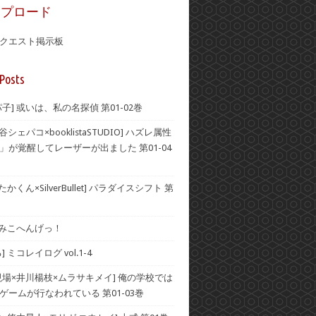
ップロード
クエスト掲示板
Posts
子] 或いは、私の名探偵 第01-02巻
谷シェパコ×booklistaSTUDIO] ハズレ属性
」が覚醒してレーザーが出ました 第01-04
かくん×SilverBullet] パラダイスシフト 第
] みこへんげっ！
 ミコレイログ vol.1-4
現場×井川楊枝×ムラサキメイ] 俺の学校では
ゲームが行なわれている 第01-03巻