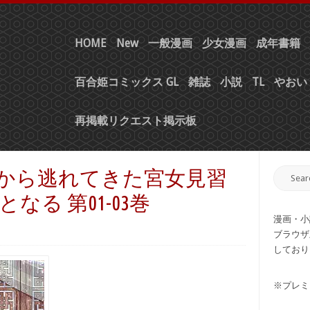
HOME
New
一般漫画
少女漫画
成年書籍
百合姫コミックス GL
雑誌
小説
TL
やおい 
再掲載リクエスト掲示板
下層から逃れてきた宮女見習
る 第01-03巻
漫画・小
ブラウザ
しており
※プレミ