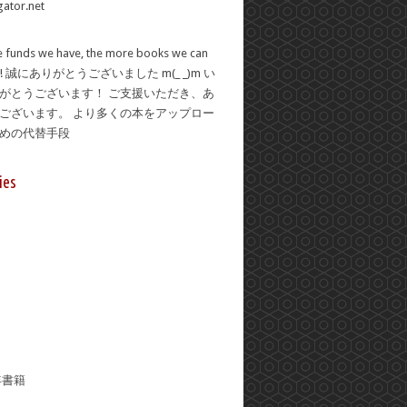
 funds we have, the more books we can
se! 誠にありがとうございました m(_ _)m い
がとうございます！ ご支援いただき、あ
ございます。 より多くの本をアップロー
ための代替手段
ies
年書籍