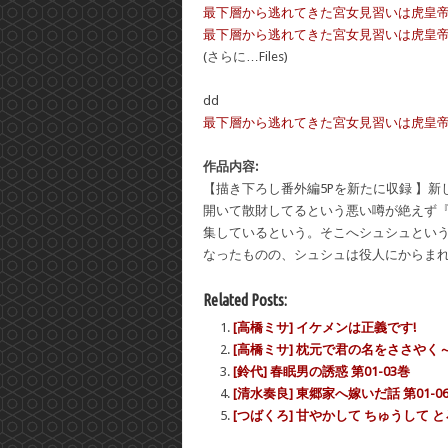
最下層から逃れてきた宮女見習いは虎皇帝の花
最下層から逃れてきた宮女見習いは虎皇帝の花
(さらに…Files)
dd
最下層から逃れてきた宮女見習いは虎皇帝の花嫁とな
作品内容:
【描き下ろし番外編5Pを新たに収録 】
開いて散財してるという悪い噂が絶えず
集しているという。そこへシュシュとい
なったものの、シュシュは役人にからま
Related Posts:
[高橋ミサ] イケメンは正義です!
[高橋ミサ] 枕元で君の名をささやく
[鈴代] 春眠男の誘惑 第01-03巻
[清水奏良] 東郷家へ嫁いだ話 第01-0
[つばくろ] 甘やかして ちゅうして 