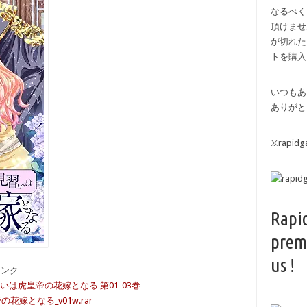
なるべく
頂けませ
が切れた
トを購入
いつもあ
ありがと
※rapi
Rapi
prem
us !
備リンク
いは虎皇帝の花嫁となる 第01-03巻
嫁となる_v01w.rar