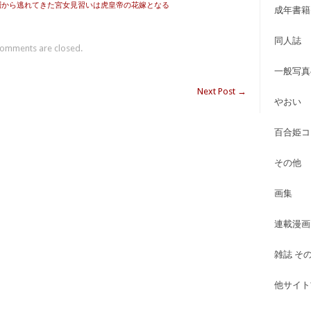
下層から逃れてきた宮女見習いは虎皇帝の花嫁となる
成年書籍
同人誌
omments are closed.
一般写真
Next Post
→
やおい
百合姫コ
その他
画集
連載漫画
雑誌 そ
他サイト古