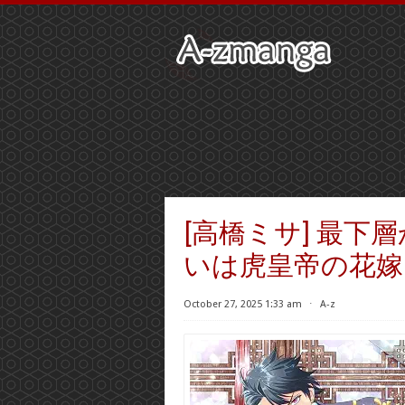
[高橋ミサ] 最
いは虎皇帝の花嫁とな
October 27, 2025 1:33 am
⋅
A-z