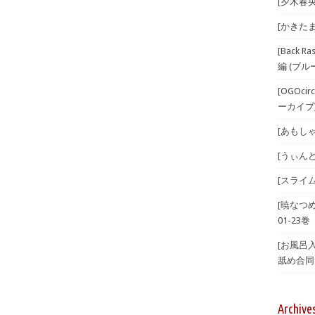
[夕木春央
[かきたま
[Back 
編 (ブル
[OGOci
ーカイブ) 
[あもしゃん
[うぃんどと
[スライム
[暁なつ
01-23巻
[お風呂
舐め合同 
Archive