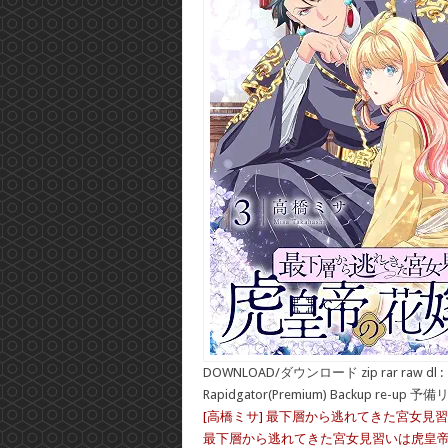
DOWNLOAD/ダウンロード zip rar raw dl :
Rapidgator(Premium) Backup re-up 予
[高橋ミサ] 最下層から逃れてきた宮女見習
最下層から逃れてきた宮女見習いは虎皇帝の花