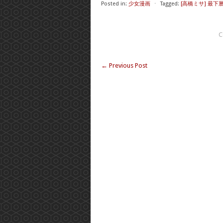
Posted in:
少女漫画
⋅
Tagged:
[高橋ミサ] 最
C
←
Previous Post