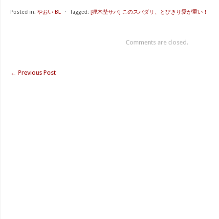
Posted in:
やおい BL
⋅
Tagged:
[狸木埜サバ] このスパダリ、とびきり愛が重い！
Comments are closed.
←
Previous Post