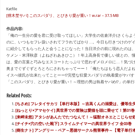
Katfile
[狸木埜サバ] このスパダリ、とびきり愛が重い！w.rar – 37.5 MB
作品内容:
「俺の一生分の愛を君に受け取ってほしい」大学生の佐倉洋介(さくらよ
のに、いつもセフレ扱いされてフラれてばかり…。今日も行きつけのゲ
に紹介してもらった人と会うことになった！当日洋介の前に現れたのは
ケメン・米澤秋彦（よねざわあきひこ）！年上高身長で優しい彼との、
は、愛の言葉と巧みなエスコートたっぷりで思わずメロメロに…！気づ
奥までぐずぐずとろとろにされちゃってーー！「俺たちはもう恋人だよ
イスぺ彼氏が出来たってことーー!?完璧な狂愛スパダリの執着愛がヤバす
「このスパダリ、とびきり愛が重い！～理想の男は執着ヤバめ!?」の単
Related Posts:
[ちさめ] フレタイサカリ【単行本版】～吉高くんの溺愛は、優等生失格
[ねっとり×アマセケイ] 異世界での冒険は愛猫を頭に乗せて！第01巻
[来岬未悠] アタシがあんたでたつなんて！～猛獣オネエとこじらせ処
[チイチ×穴の空いた靴下] スライムテイマーの異世界ライフ 全03巻
[樹生ナト] アングリー・ベア～悪徳サークル熊害事件～【電子単行本