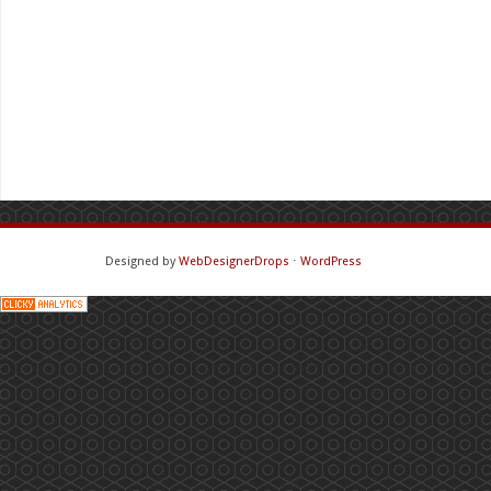
Designed by
WebDesignerDrops
⋅
WordPress