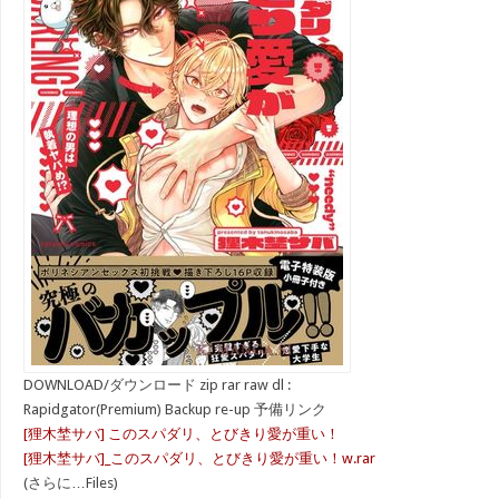
DOWNLOAD/ダウンロード zip rar raw dl :
Rapidgator(Premium) Backup re-up 予備リンク
[狸木埜サバ] このスパダリ、とびきり愛が重い！
[狸木埜サバ]_このスパダリ、とびきり愛が重い！w.rar
(さらに…Files)