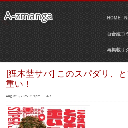
HOME
N
百合姫コミ
再掲載リ
[狸木埜サバ] このスパダリ、
重い！
August 5, 2025 9:19 pm
⋅
A-z