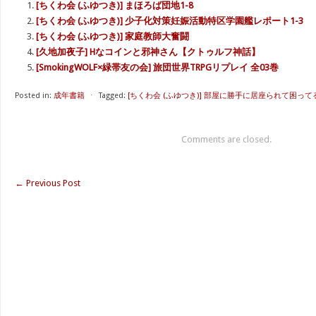
[ちくわ会 (ふゆつき)] まほろば団地1-8
[ちくわ会 (ふゆつき)] 少子化対策妊娠活動特区学園艦レポート1-3
[ちくわ会 (ふゆつき)] 家庭教師大奮闘
[久地加夜子] Hなコインと邪神さん【クトゥルフ神話】
[SmokingWOLF×緑帯友の会] 旅団世界TRPGリプレイ 全03巻
Posted in:
成年書籍
⋅
Tagged:
[ちくわ会 (ふゆつき)] 部屋に勝手に居座られて困ってる0
Comments are closed.
←
Previous Post