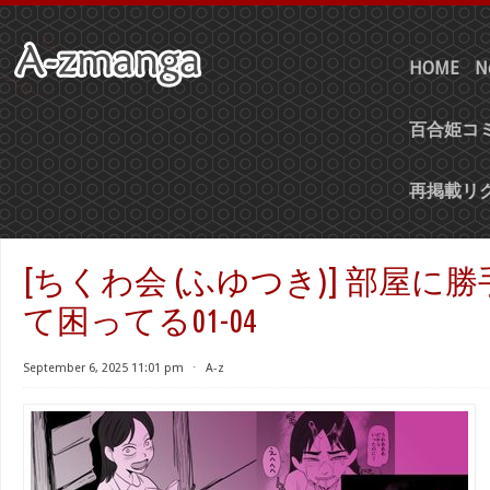
HOME
N
百合姫コミ
再掲載リ
[ちくわ会 (ふゆつき)] 部屋に
て困ってる01-04
September 6, 2025 11:01 pm
⋅
A-z