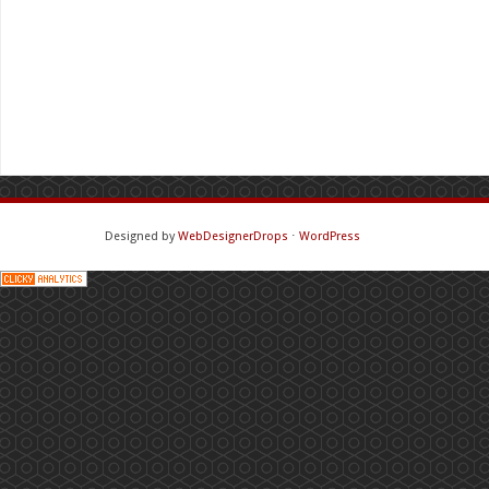
Designed by
WebDesignerDrops
⋅
WordPress