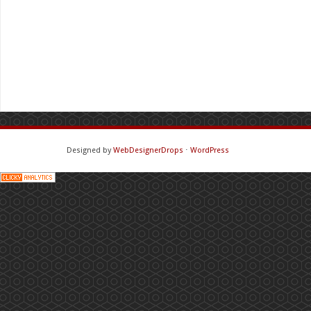
Designed by
WebDesignerDrops
⋅
WordPress