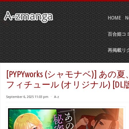
HOME
N
百合姫コミ
再掲載リ
[PYPYworks (シャモナベ)] 
フィチュール (オリジナル) [DL版
September 6, 2025 11:03 pm
⋅
A-z