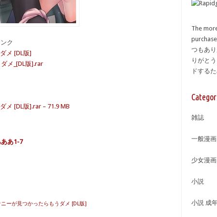
The more
purcha
備リンク
つもあり
メ [DL版]
りがとう
[DL版].rar
ドする
Categor
版].rar – 71.9 MB
雑誌
一般漫画
ああ1-7
少女漫画
小説
小説 成
ナニーが見つかったらもうダメ [DL版]