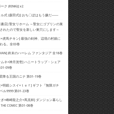
ク (RINKi)] x2
ャル式 (森田式)] おち〇ぽはもう嫌だ――
楽書店] 聖女リホーム ～聖女にゴブリンの巣
されたので聖女を新しい巣穴にします～
希×虎馬チキン] 最強の剣神、辺境の村娘に
わる。全03巻
×SAVAN] 終末のハーレム ファンタジア 全18巻
サムネ×神月洸壱] ハニートラップ・シェア
01-09巻
 星降る王国のニナ 第01-19巻
史×明鏡シスイ×ｔｅｆ] ギフト『無限ガチ
ル9999 第01-23巻
なぎ×峰崎龍之介×馬克杯] ダンジョン暮らし
HE COMIC 第01-08巻