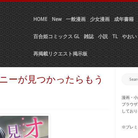
HOME
New
一般漫画
少女漫画
成年書籍
百合姫コミックス GL
雑誌
小説
TL
やおい 
再掲載リクエスト掲示板
オナニーが見つかったらもう
漫画・小
ブラウザ
しており
※プレミ