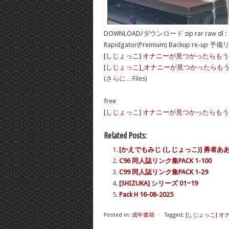
DOWNLOAD/ダウンロード zip rar raw dl :
Rapidgator(Premium) Backup re-up 予
[しじょっこ] オナニーが見つかったらもうダ
[しじょっこ]_オナニーが見つかったらもうダメ_
(さらに…Files)
free
[しじょっこ] オナニーが見つかったらもうダメ [DL
Related Posts:
[かえでもみじ (しじょっこ)] 勇者ああ
C96 同人誌リンク集PACK 1-100
C99 同人誌リンク集PACK 1-29
[SHIZUKA] シリーズ 01~19
Pack H 16-08-2025
Posted in:
成年書籍
⋅
Tagged:
[しじょっこ] オ