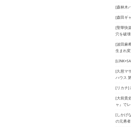
[森林木パー
[森田ギ
[聖華快
穴を破壊
[波田麻
生まれ変
[LINK
[久慈マ
ハウス 第
[リカチ]
[大前貴
ャ』でレベ
[しかげ
の元勇者 T