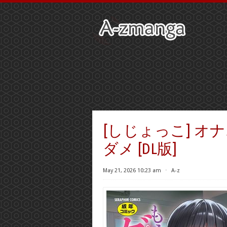
[しじょっこ] 
ダメ [DL版]
May 21, 2026 10:23 am
⋅
A-z