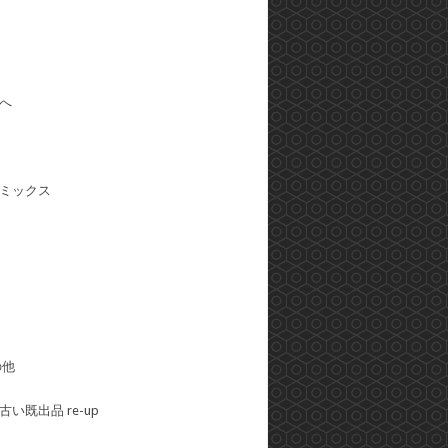
へ
ミックス
の他
い既出品 re-up