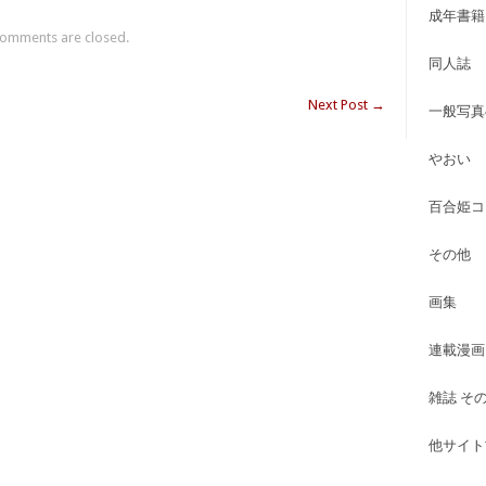
成年書籍
omments are closed.
同人誌
Next Post
→
一般写真
やおい
百合姫コ
その他
画集
連載漫画
雑誌 そ
他サイト古