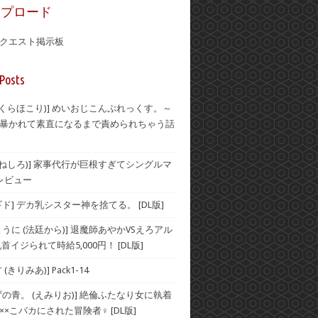
ップロード
クエスト掲示板
Posts
(おくらほこり)] めいおじこんぷれっくす。～
暴かれて素直になるまで責められちゃう話
(むねしろ)] 家事代行が巨根すぎてシングルマ
レビュー
ド] デカ乳シスター神を捨てる。 [DL版]
うに (法廷から)] 退魔師あやかVSえろアル
首イジられて時給5,000円！ [DL版]
(きりみあ)] Pack1-14
ずの青。 (えみりお)] 絶倫ふたなり女に執着
××こバカにされた冒険者♀ [DL版]