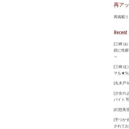
再ア
再掲載リ
Recent 
[三崎 
姪に性癖
～
[三崎 
マも★5
[丸木戸ギ
[少女のよ
バイト 乳
[幻想美甘 
[手つか
されてお