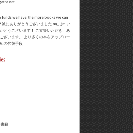
 funds we have, the more books we can
se! 誠にありがとうございました m(_ _)m い
がとうございます！ ご支援いただき、あ
ございます。 より多くの本をアップロー
ための代替手段
ies
年書籍