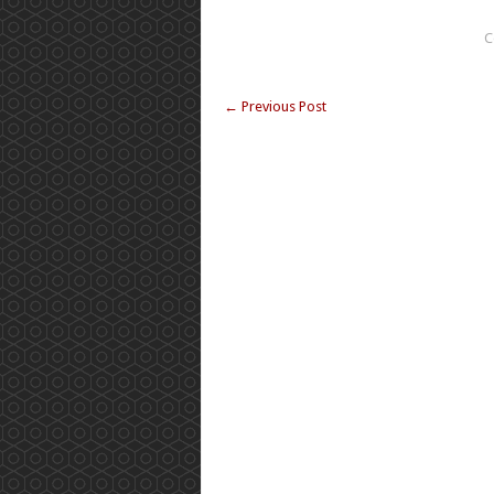
C
←
Previous Post