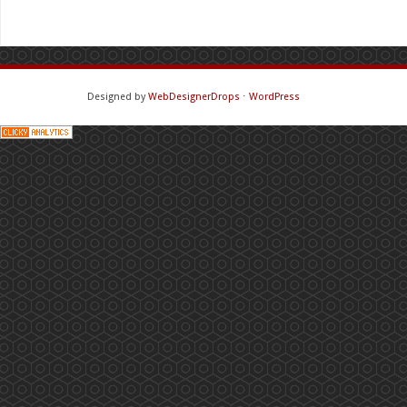
Designed by
WebDesignerDrops
⋅
WordPress