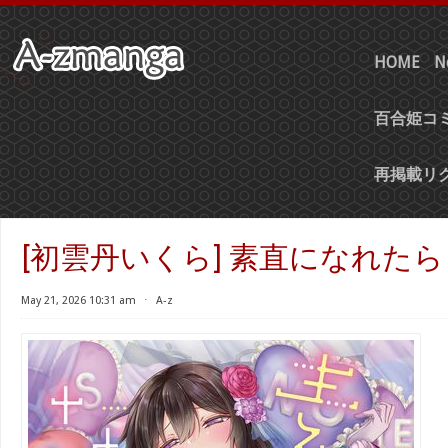
HOME
N
百合姫コミ
再掲載リ
[初雲丹いくら] 素直になれたら [
May 21, 2026 10:31 am
⋅
A-z