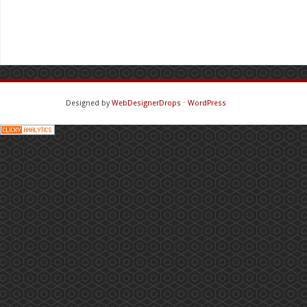
Designed by
WebDesignerDrops
⋅
WordPress