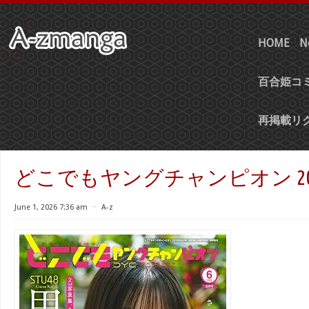
HOME
N
百合姫コミ
再掲載リ
どこでもヤングチャンピオン 202
June 1, 2026 7:36 am
⋅
A-z