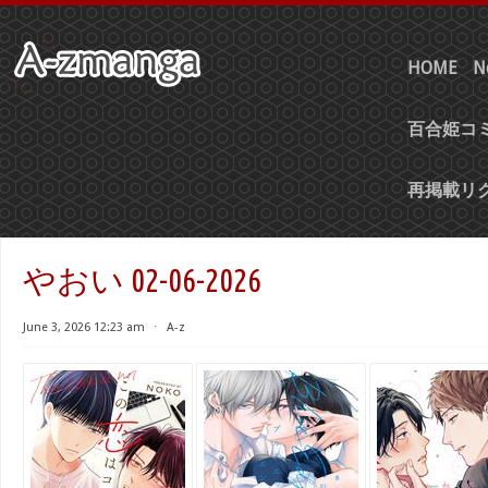
HOME
N
百合姫コミ
再掲載リ
やおい 02-06-2026
June 3, 2026 12:23 am
⋅
A-z