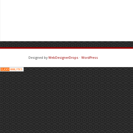
Designed by
WebDesignerDrops
⋅
WordPress