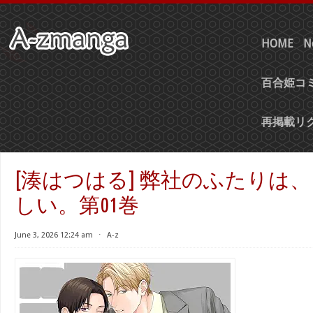
HOME
N
百合姫コミ
再掲載リ
[湊はつはる] 弊社のふたりは
しい。第01巻
June 3, 2026 12:24 am
⋅
A-z