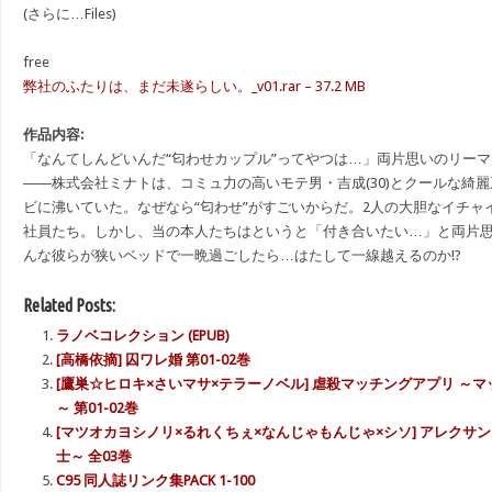
(さらに…Files)
free
弊社のふたりは、まだ未遂らしい。_v01.rar – 37.2 MB
作品内容:
「なんてしんどいんだ“匂わせカップル”ってやつは…」両片思いのリーマ
――株式会社ミナトは、コミュ力の高いモテ男・吉成(30)とクールな綺麗系
ビに沸いていた。なぜなら“匂わせ”がすごいからだ。2人の大胆なイチャ
社員たち。しかし、当の本人たちはというと「付き合いたい…」と両片
んな彼らが狭いベッドで一晩過ごしたら…はたして一線越えるのか!?
Related Posts:
ラノベコレクション (EPUB)
[高橋依摘] 囚ワレ婚 第01-02巻
[鷹巣☆ヒロキ×さいマサ×テラーノベル] 虐殺マッチングアプリ ～マ
～ 第01-02巻
[マツオカヨシノリ×るれくちぇ×なんじゃもんじゃ×シソ] アレクサ
士～ 全03巻
C95 同人誌リンク集PACK 1-100