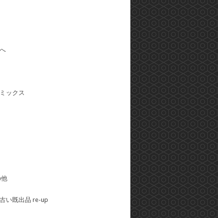
へ
ミックス
の他
い既出品 re-up