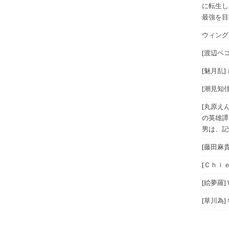
に転生し
最強を目指
ウィングス
[渡辺ペコ
[魅月乱]
[潮見知佳
[丸原え
の英雄譚
男は、記
[藤田麻
[Ｃｈｉｅ
[絵夢羅]
[草川為]