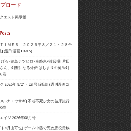
ップロード
クエスト掲示板
Posts
ＴＩＭＥＳ ２０２６年８／２１・２８合
] (週刊漫画TIMES)
しげる×鍋島テツヒロ×空路恵×渡辺樹] 片田
さん、剣聖になる外伝 はじまりの魔法剣
03巻
2026年 8/21・28 号 [雑誌] (週刊漫画ゴ
ん×ルナ・ウサギ] 不老不死少女の苗床旅行
05巻
イジ 2026年08月号
ガト×月山可也] ゲーム中盤で死ぬ悪役貴族