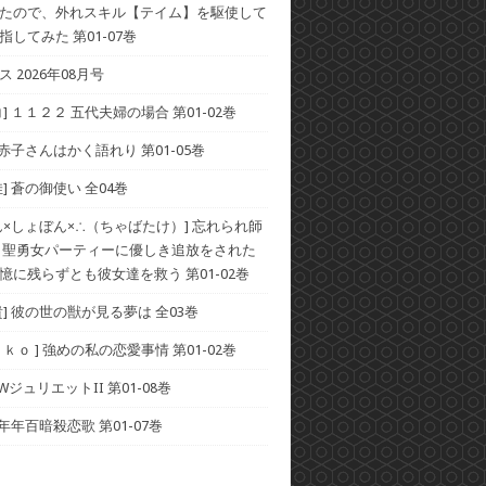
たので、外れスキル【テイム】を駆使して
してみた 第01-07巻
 2026年08月号
] １１２２ 五代夫婦の場合 第01-02巻
 赤子さんはかく語れり 第01-05巻
] 蒼の御使い 全04巻
ん×しょぼん×∴（ちゃばたけ）] 忘れられ師
 聖勇女パーティーに優しき追放をされた
憶に残らずとも彼女達を救う 第01-02巻
貴] 彼の世の獣が見る夢は 全03巻
ｋｏ ] 強めの私の恋愛事情 第01-02巻
 WジュリエットII 第01-08巻
 年年百暗殺恋歌 第01-07巻