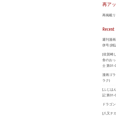
再ア
再掲載リ
Recent 
週刊漫画
併号 [雑誌
[佐賀崎
舎のおっ
士 第01-
漫画ゴラク 
ラク)
[ふじは
記 第01-
ドラゴンエ
[八又ナ