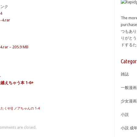
備リンク
4
The more
.rar
purcha
つもあり
りがとう
ドする
r – 205.9 MB
Categor
雑誌
越えちゃう本 1-6+
一般漫画
少女漫画
たくや)] ノアちゃんの 1-4
小説
omments are closed.
小説 成