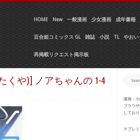
HOME
New
一般漫画
少女漫画
成年書籍
百合姫コミックス GL
雑誌
小説
TL
やおい 
再掲載リクエスト掲示板
たくや)] ノアちゃんの 1-4
漫画・小
ブラウザ
しており
※プレミ