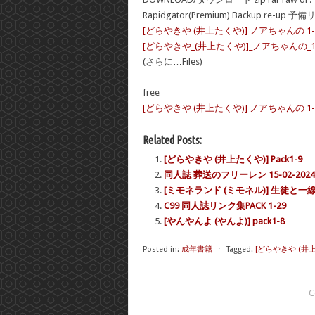
Rapidgator(Premium) Backup re-up 予
[どらやきや (井上たくや)] ノアちゃんの 1-
[どらやきや_(井上たくや)]_ノアちゃんの_1-4
(さらに…Files)
free
[どらやきや (井上たくや)] ノアちゃんの 1-4.ra
Related Posts:
[どらやきや (井上たくや)] Pack1-9
同人誌 葬送のフリーレン 15-02-2024
[ミモネランド (ミモネル)] 生徒と一線
C99 同人誌リンク集PACK 1-29
[やんやんよ (やんよ)] pack1-8
Posted in:
成年書籍
⋅
Tagged:
[どらやきや (井上
C