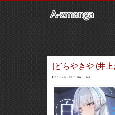
[どらやきや (井上
June 3, 2026 10:51 am
⋅
A-z