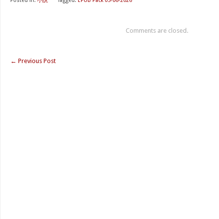
Posted in:
小説
⋅
Tagged:
EPUB Pack 05-06-2026
Comments are closed.
←
Previous Post