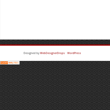
Designed by
WebDesignerDrops
⋅
WordPress