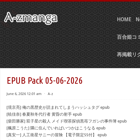
HOME
N
百合姫コミ
再掲載リ
EPUB Pack 05-06-2026
June 6, 2026 12:01 am
⋅
A-z
[境京亮] 俺の黒歴史が読まれてしまうハッシュタグ epub
[暁佳奈] 春夏秋冬代行者 黄昏の射手 epub
[柴田勝家] 双子星の殺人 メイド喫茶探偵黒苺フガシの事件簿 epub
[楓原こうた] 隣に住んでいればいつかはこうなる epub
[真安一] 人工衛星サニーの冒険 【電子限定SS付】 epub