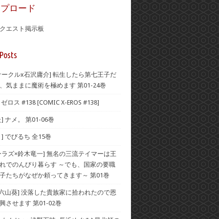
ップロード
クエスト掲示板
Posts
サークルx石沢庸介] 転生したら第七王子だ
、気ままに魔術を極めます 第01-24巻
ロス #138 [COMIC X-EROS #138]
] ナメ。 第01-06巻
] でびるち 全15巻
ーラズ×鈴木竜一] 無名の三流テイマーは王
れでのんびり暮らす ～でも、国家の要職
子たちがなぜか頼ってきます～ 第01巻
×六山葵] 没落した貴族家に拾われたので恩
させます 第01-02巻