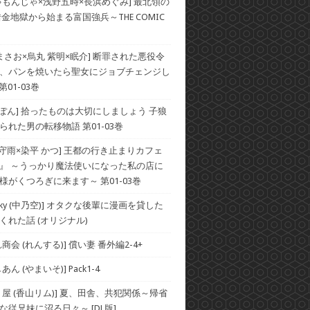
ゃもんじゃ×浅野五時×長浜めぐみ] 最北領の
借金地獄から始まる富国強兵～THE COMIC
 まさお×烏丸 紫明×眠介] 断罪された悪役令
、パンを焼いたら聖女にジョブチェンジし
第01-03巻
×ぽん] 拾ったものは大切にしましょう 子狼
られた男の転移物語 第01-03巻
×守雨×染平 かつ] 王都の行き止まりカフェ
』 ～うっかり魔法使いになった私の店に
様がくつろぎに来ます～ 第01-03巻
he Sky (中乃空)] オタクな後輩に漫画を貸した
くれた話 (オリジナル)
商会 (れんする)] 償い妻 番外編2-4+
ん (やまいそ)] Pack1-4
り屋 (香山リム)] 夏、田舎、共犯関係～帰省
な従兄妹に沼る日々～ [DL版]