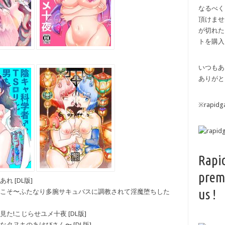
なるべく
頂けませ
が切れた
トを購入
いつもあ
ありがと
※rapi
Rapi
prem
あれ [DL版]
us !
パネラへようこそ〜ふたなり多腕サキュバスに調教されて淫魔堕ちした
んは見た!こじらせユメ十夜 [DL版]
たわわなタヌキのあけびさん〜 [DL版]