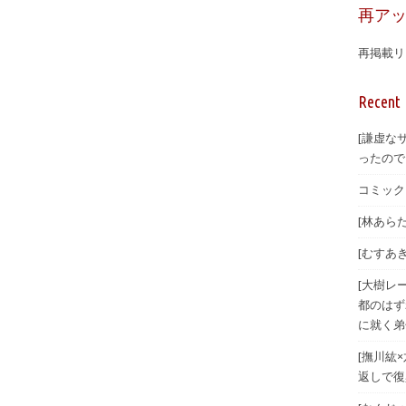
再ア
再掲載リ
Recent 
[謙虚な
ったので
コミック ゼ
[林あらた
[むすあき
[大樹レ
都のはず
に就く弟
[撫川紘
返しで復興