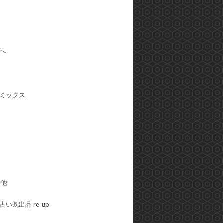
へ
ミックス
の他
い既出品 re-up