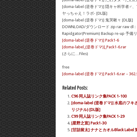
[doma-label (逆巻ドマ)] 隠キャ
ヤっちゃえ！ラボ- [DL版]
[doma-label (逆巻ドマ)] 鬼哭啾々 [DL版]
DOWNLOAD/ダウンロード zip rar raw dl :
Rapidgator(Premium) Backup re-up 予
[doma-label (逆巻ドマ)] Pack1-6
[doma-label_(逆巻ドマ)]_Pack1-6.rar
(さらに…Files)
free
[doma-label (逆巻ドマ)] Pack1-6.rar – 362
Related Posts:
C96 同人誌リンク集PACK 1-100
[doma-label (逆卷ドマ)] 
リジナル) [DL版]
C99 同人誌リンク集PACK 1-29
[星野之宣] Pack1-30
[甘詰留太] ナナとカオルBlack Label 