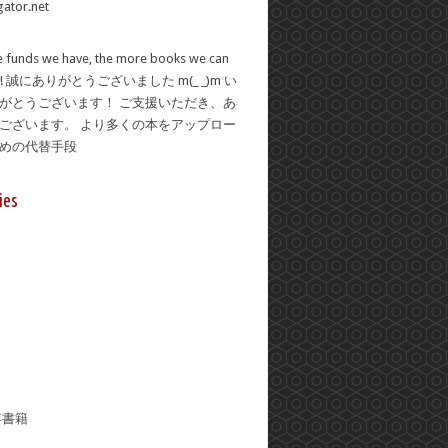
 funds we have, the more books we can
se! 誠にありがとうございました m(_ _)m い
がとうございます！ ご支援いただき、あ
ございます。 より多くの本をアップロー
ための代替手段
ies
年書籍