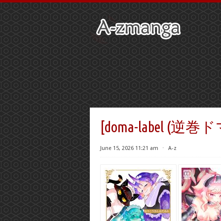
[doma-label (逆巻ドマ
June 15, 2026 11:21 am
⋅
A-z