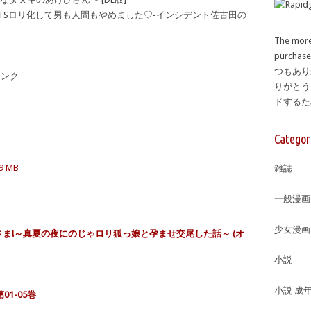
科学者♂、TSロリ化して男も人間もやめました♡-インシデント佐古田の
The more
purcha
つもあり
備リンク
りがとう
ドする
Categor
.9 MB
雑誌
一般漫画
少女漫画
水底のフキさま!～真夏の夜にのじゃロリ狐っ娘と孕ませ交尾した話～ (オ
小説
小説 成
第01-05巻