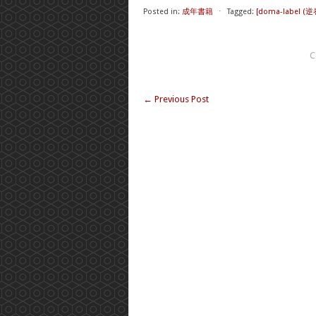
Posted in:
成年書籍
⋅
Tagged:
[doma-label (逆
C
←
Previous Post