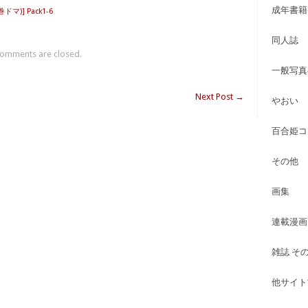
成年書籍
巻ドマ)] Pack1-6
同人誌
omments are closed.
一般写真
Next Post
→
やおい
百合姫コ
その他
画集
連載漫画
雑誌 そ
他サイト古