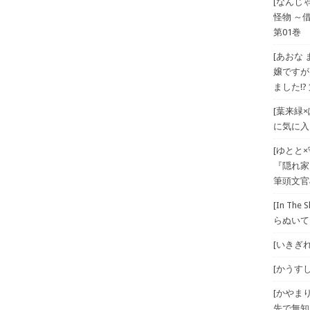
[なんじ
怪物 ～
第01巻
[あおな
嬢ですが
ました!? 
[葉来緑
に気に入
[ゆとと
『隠れ家
筆頭文官
[In T
らぬいて
[いきぎれ
[かうすしあ
[かやま
先で無知