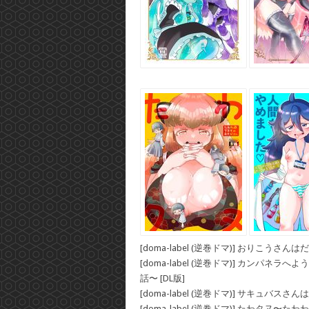
[doma-label (逆巻ドマ)] おりこうさんはだ
[doma-label (逆巻ドマ)] カン
話〜 [DL版]
[doma-label (逆巻ドマ)] サキュバスさ
[doma-label (逆巻ドマ)] たわタヌ〜