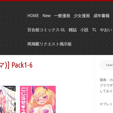
HOME
New
一般漫画
少女漫画
成年書籍
百合姫コミックス GL
雑誌
小説
TL
やおい 
再掲載リクエスト掲示板
)] Pack1-6
漫画・小
ブラウザ
しており
※プレミ