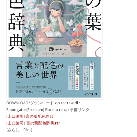
DOWNLOAD/ダウンロード zip rar raw dl :
Rapidgator(Premium) Backup re-up 予備リンク
[山口謠司] 言の葉配色辞典
[山口謠司]_言の葉配色辞典.rar
(さらに…Files)