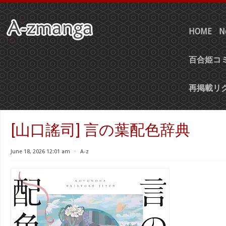
HOME
N
百合姫コミ
再掲載リ
[山口謠司] 言の葉配色辞典
June 18, 2026 12:01 am
⋅
A-z