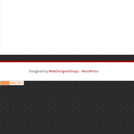
Designed by
WebDesignerDrops
⋅
WordPress