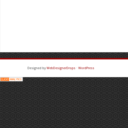
Designed by
WebDesignerDrops
⋅
WordPress