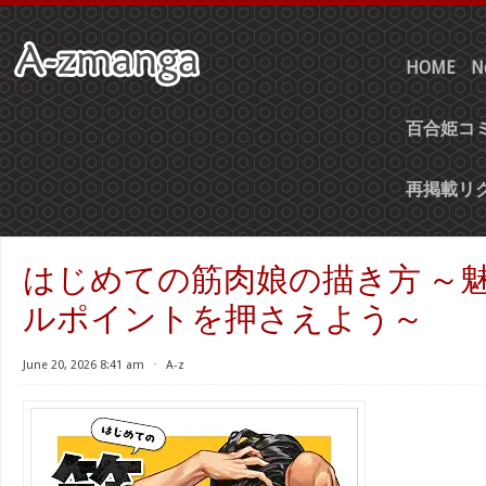
HOME
N
百合姫コミ
再掲載リ
はじめての筋肉娘の描き方 ～
ルポイントを押さえよう～
June 20, 2026 8:41 am
⋅
A-z