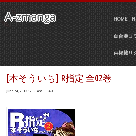
HOME
N
百合姫コミ
再掲載リ
[本そういち] R指定 全02巻
June 24, 2018 12:08 am
⋅
A-z