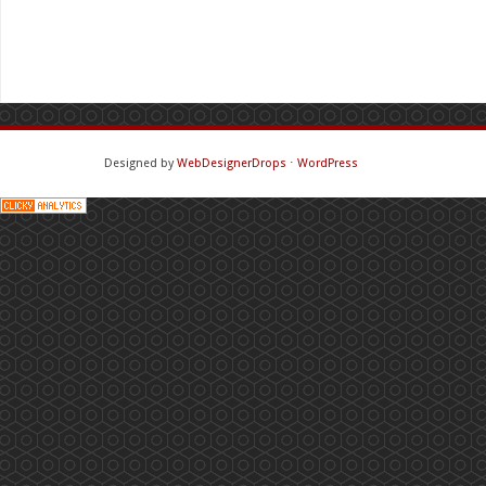
Designed by
WebDesignerDrops
⋅
WordPress