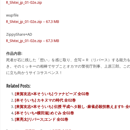
R_Shitei_jp_01-02e.zip
wupfile
R_Shitei_jp_01-02e.zip – 67.3 MB
ZippyShare+AD
R_Shitei_jp_01-02e.zip – 67.3 MB
作品内容:
死者が石に残した「想い」を感じ取り、念写＝Ｒ（リバース）する能力
き。そのミッキーの相棒でサブことオカマの警視庁刑事、上原三郎。こ
に立ち向かうサイコサスペンス！
Related Posts:
[来賀友志×本そういち] ウァナビーズ 全02巻
[本そういち] カキヌマの時代 全02巻
[来賀友志×本そういち] 伝授 平成ヘタ殺し -麻雀必殺技教えます!!- 全
[本そういち×横田滋] めぐみ 全02巻
[東亮太]リバース;エンド 全02巻