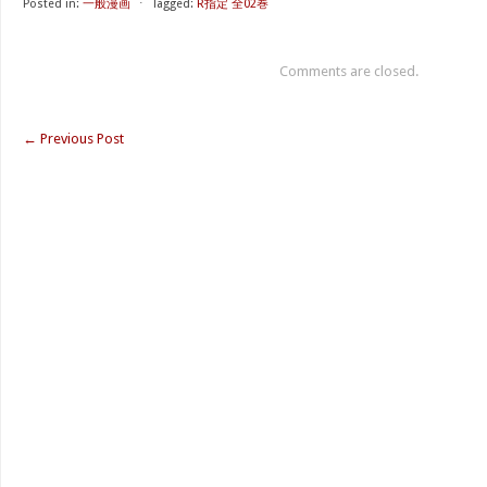
Posted in:
一般漫画
⋅
Tagged:
R指定 全02巻
Comments are closed.
←
Previous Post