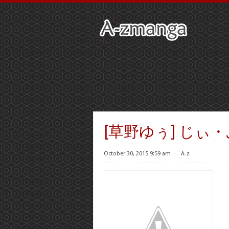
[草野ゆぅ] じぃ
October 30, 2015 9:59 am
⋅
A-z