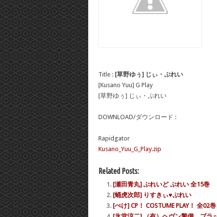
Title :
[草野ゆぅ] じぃ・ぷれい
[Kusano Yuu] G Play
[草野ゆぅ] じぃ・ぷれい
DOWNLOAD/ダウンロード :
Rapidgator
Kusano_Yuu_G_Play.zip
Related Posts:
[瀬田青丸] ぶれいど ぷれい 全15巻
[蛹虎次郎] りすきぃ♥ぷれい
[ぺけ] CP！ COSTUME PLAY！ 全02巻
[氷堂涼二] （有）ヘヴン警備←ブラッ