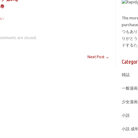
2巻
The more
れい
purcha
つもあり
omments are closed.
りがとう
ドする
Next Post
→
Categor
雑誌
一般漫画
少女漫画
小説
小説 成