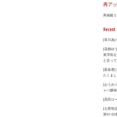
再ア
再掲載リ
Recent 
[草川為]
[花都ゆ
来浮気を
と言ってみ
[新条透
たくまし
[おうみ
ャバ嬢体験
[高田ロー
[士貴智
第01-02