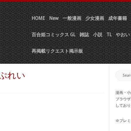
HOME
New
一般漫画
少女漫画
成年書籍
百合姫コミックス GL
雑誌
小説
TL
やおい 
再掲載リクエスト掲示板
・ぷれい
漫画・小
ブラウザ
しており
※プレミ