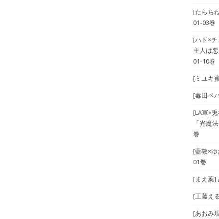
[たらち
01-03巻
[ハド×
主人は悪
01-10巻
[ミユキ蜜
[毒田ペパ
[LA軍×兎
「光魔法
巻
[藍敦×ゆた
01巻
[まえ葉
[工藤える]
[あおみ