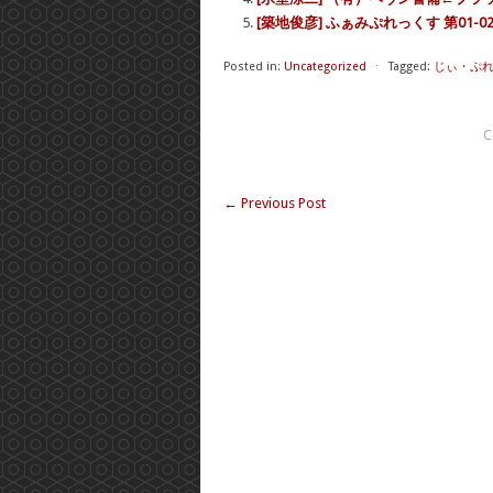
[築地俊彦] ふぁみぷれっくす 第01-0
Posted in:
Uncategorized
⋅
Tagged:
じぃ・ぷ
C
←
Previous Post