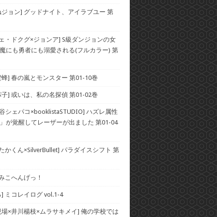
ねジョン] グッドナイト、アイラブユー 第
チェ・ドクグ×ジョンア] S級ダンジョンの女
魔にも勇者にも溺愛される(フルカラー) 第
蜂] 春の嵐とモンスター 第01-10巻
子] 或いは、私の名探偵 第01-02巻
谷シェパコ×booklistaSTUDIO] ハズレ属性
」が覚醒してレーザーが出ました 第01-04
かくん×SilverBullet] パラダイスシフト 第
] みこへんげっ！
 ミコレイログ vol.1-4
現場×井川楊枝×ムラサキメイ] 俺の学校では