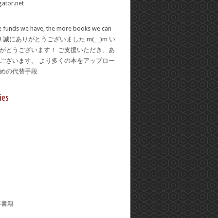
 funds we have, the more books we can
se! 誠にありがとうございました m(_ _)m い
がとうございます！ ご支援いただき、あ
ございます。 より多くの本をアップロー
ための代替手段
ies
年書籍