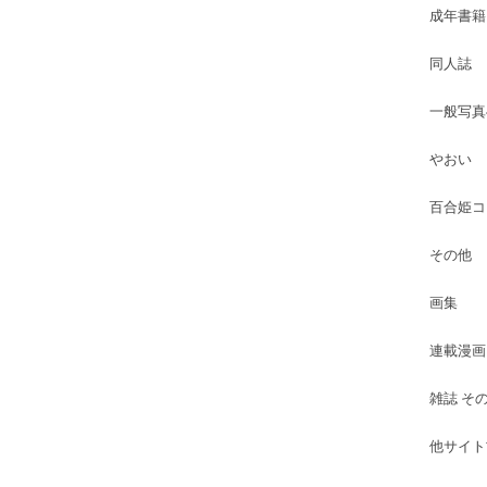
成年書籍
同人誌
一般写真
やおい
百合姫コ
その他
画集
連載漫画
雑誌 そ
他サイト古