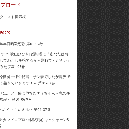
ップロード
クエスト掲示板
Posts
 年年百暗殺恋歌 第01-07巻
うすけ×狭山ひびき] 婚約者に「あなたは将
してわたしを捨てるから別れてください」
た 第01-05巻
] 冷徹魔王様の秘書～サレ妻でしたが魔界で
く生きていきます！～ 第01-02巻
☆ねこ] フー俗に堕ちたエミちゃん～私のキ
記～ 第01-06巻+
ズ] やさしいミルク 第01-07巻
志×タツノコプロ×日暮茶坊] キャシャーンR
巻