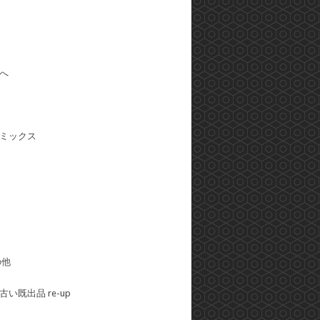
へ
ミックス
の他
い既出品 re-up