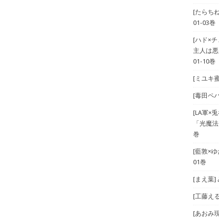
[たらち
01-03巻
[ハド×
主人は悪
01-10巻
[ミユキ蜜
[毒田ペパ
[LA軍×兎
「光魔法
巻
[藍敦×ゆた
01巻
[まえ葉
[工藤える]
[あおみ