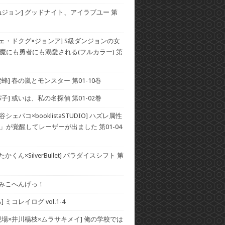
ねジョン] グッドナイト、アイラブユー 第
チェ・ドクグ×ジョンア] S級ダンジョンの女
魔にも勇者にも溺愛される(フルカラー) 第
蜂] 春の嵐とモンスター 第01-10巻
子] 或いは、私の名探偵 第01-02巻
谷シェパコ×booklistaSTUDIO] ハズレ属性
」が覚醒してレーザーが出ました 第01-04
かくん×SilverBullet] パラダイスシフト 第
] みこへんげっ！
 ミコレイログ vol.1-4
現場×井川楊枝×ムラサキメイ] 俺の学校では