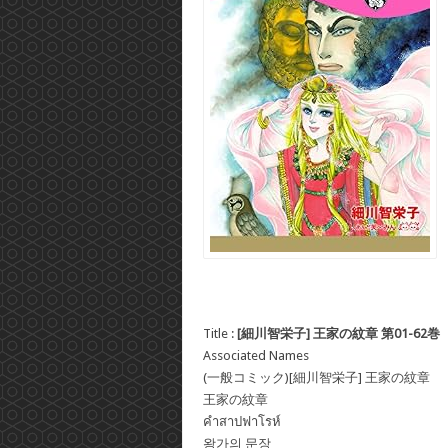
Title :
[細川智栄子] 王家の紋章 第01-62巻
Associated Names
(一般コミック)[細川智栄子] 王家の紋章
王家の紋章
คําสาปฟาโรห์
왕가의 문장