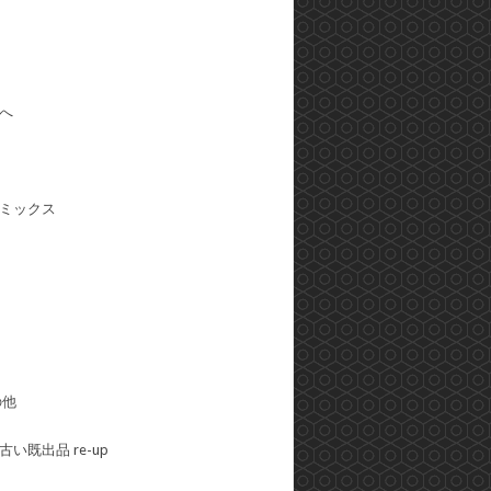
へ
ミックス
の他
い既出品 re-up