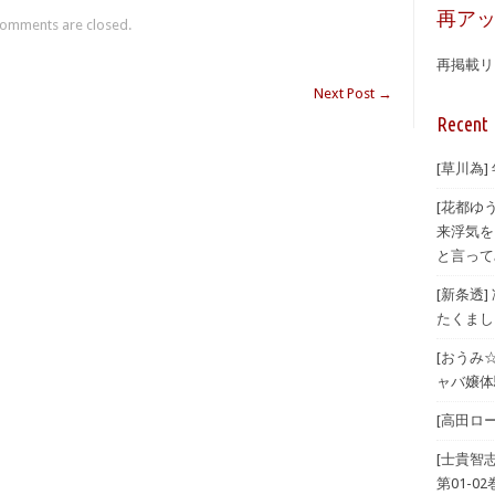
再ア
omments are closed.
再掲載リ
Next Post
→
Recent 
[草川為]
[花都ゆ
来浮気を
と言ってみ
[新条透
たくまし
[おうみ
ャバ嬢体験
[高田ロー
[士貴智
第01-02