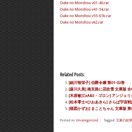
Ouke no Monshou v01-40.rar
Ouke no Monshou v41-54.rar
Ouke no Monshou v55-61b.rar
Ouke no Monshou v62.rar
Related Posts:
[細川智栄子] 伯爵令嬢 第01-02巻
[森川久美] 南京路に花吹雪 文庫版 全
[木原敏江xA&S・ゴロン] アンジェリ
[松本零士×ひおあきら] さらば宇宙戦
[楳図かずお] まことちゃん 文庫版 第0
Posted in:
Uncategorized
⋅
Tagged:
王家の紋章 