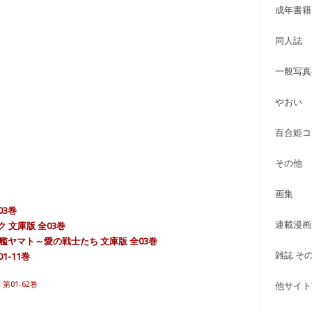
成年書籍
同人誌
一般写真
やおい
百合姫コ
その他
画集
03巻
連載漫画
ク 文庫版 全03巻
艦ヤマト～愛の戦士たち 文庫版 全03巻
雑誌 そ
1-11巻
第01-62巻
他サイト古