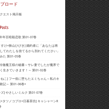
ップロード
クエスト掲示板
Posts
 年年百暗殺恋歌 第01-07巻
うすけ×狭山ひびき] 婚約者に「あなたは将
してわたしを捨てるから別れてください」
た 第01-05巻
] 冷徹魔王様の秘書～サレ妻でしたが魔界で
く生きていきます！～ 第01-02巻
☆ねこ] フー俗に堕ちたエミちゃん～私のキ
記～ 第01-06巻+
ズ] やさしいミルク 第01-07巻
志×タツノコプロ×日暮茶坊] キャシャーンR
巻