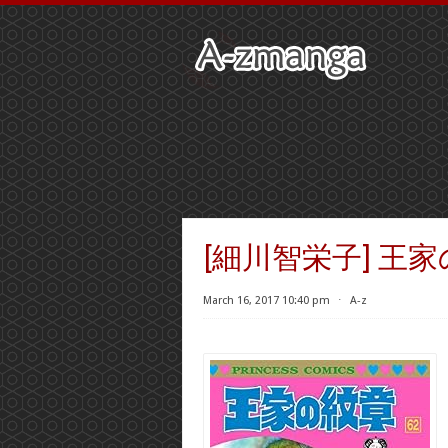
[細川智栄子] 王家の
March 16, 2017 10:40 pm
⋅
A-z