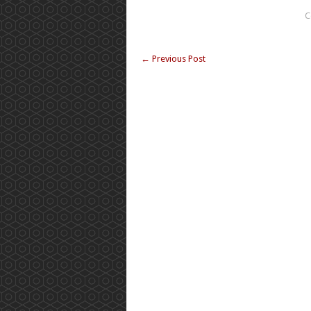
C
←
Previous Post