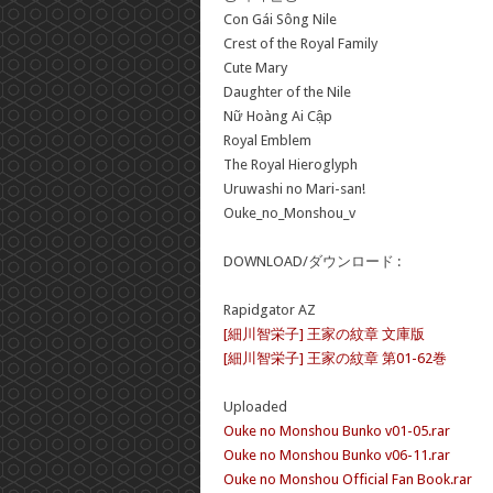
Con Gái Sông Nile
Crest of the Royal Family
Cute Mary
Daughter of the Nile
Nữ Hoàng Ai Cập
Royal Emblem
The Royal Hieroglyph
Uruwashi no Mari-san!
Ouke_no_Monshou_v
DOWNLOAD/ダウンロード :
Rapidgator AZ
[細川智栄子] 王家の紋章 文庫版
[細川智栄子] 王家の紋章 第01-62巻
Uploaded
Ouke no Monshou Bunko v01-05.rar
Ouke no Monshou Bunko v06-11.rar
Ouke no Monshou Official Fan Book.rar