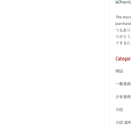
The more
purcha
つもあり
りがとう
ドする
Categor
雑誌
一般漫画
少女漫画
小説
小説 成