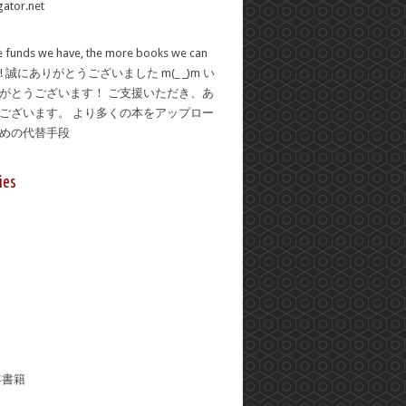
 funds we have, the more books we can
se! 誠にありがとうございました m(_ _)m い
がとうございます！ ご支援いただき、あ
ございます。 より多くの本をアップロー
ための代替手段
ies
年書籍