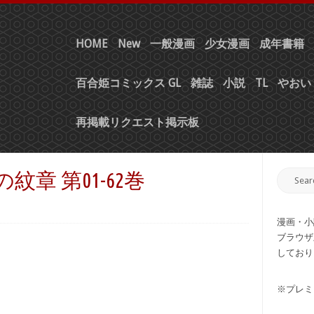
HOME
New
一般漫画
少女漫画
成年書籍
百合姫コミックス GL
雑誌
小説
TL
やおい 
再掲載リクエスト掲示板
紋章 第01-62巻
漫画・小
ブラウザ
しており
※プレミ