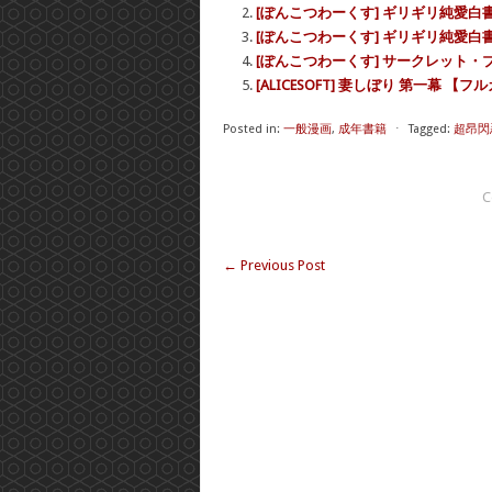
[ぽんこつわーくす] ギリギリ純愛白
[ぽんこつわーくす] ギリギリ純愛白
[ぽんこつわーくす] サークレット・プ
[ALICESOFT] 妻しぼり 第一幕 【フ
Posted in:
一般漫画
,
成年書籍
⋅
Tagged:
超昂閃
C
←
Previous Post