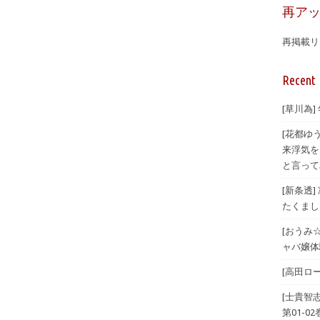
再ア
再掲載リ
Recent 
[草川為]
[花都ゆ
来浮気を
と言ってみ
[新条透
たくまし
[おうみ
ャバ嬢体験
[高田ロー
[士貴智
第01-02