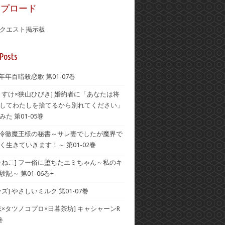
ップロード
クエスト掲示板
Posts
 年年百暗殺恋歌 第01-07巻
うすけ×狭山ひびき] 婚約者に「あなたは将
してわたしを捨てるから別れてください」
た 第01-05巻
] 冷徹魔王様の秘書～サレ妻でしたが魔界で
く生きていきます！～ 第01-02巻
☆ねこ] フー俗に堕ちたエミちゃん～私のキ
記～ 第01-06巻+
ズ] やさしいミルク 第01-07巻
志×タツノコプロ×日暮茶坊] キャシャーンR
巻