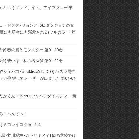
ねジョン] グッドナイト、アイラブユー 第
チェ・ドクグ×ジョンア] S級ダンジョンの女
魔にも勇者にも溺愛される(フルカラー) 第
蜂] 春の嵐とモンスター 第01-10巻
子] 或いは、私の名探偵 第01-02巻
谷シェパコ×booklistaSTUDIO] ハズレ属性
」が覚醒してレーザーが出ました 第01-04
かくん×SilverBullet] パラダイスシフト 第
] みこへんげっ！
 ミコレイログ vol.1-4
現場×井川楊枝×ムラサキメイ] 俺の学校では