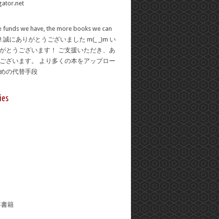
 funds we have, the more books we can
se! 誠にありがとうございました m(_ _)m い
がとうございます！ ご支援いただき、あ
ございます。 より多くの本をアップロー
ための代替手段
ies
年書籍