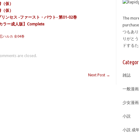
書（仮）
書（仮）
リンセス -ファースト・バウト- 第01-02巻
The more
ルカラー成人版】Complete
purcha
つもあり
忍ハルカ 全04巻
りがとう
ドする
omments are closed.
Categor
Next Post
→
雑誌
一般漫画
少女漫画
小説
小説 成