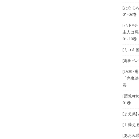
[たらち
01-03巻
[ハド×
主人は悪
01-10巻
[ミユキ蜜
[毒田ペパ
[LA軍×兎
「光魔法
巻
[藍敦×ゆた
01巻
[まえ葉
[工藤える]
[あおみ