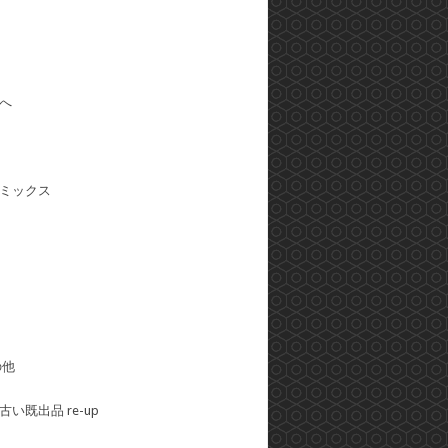
へ
ミックス
の他
い既出品 re-up