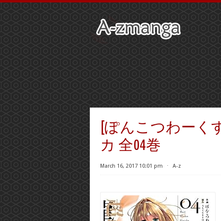
[ぽんこつわーくす×A
カ 全04巻
March 16, 2017 10:01 pm
⋅
A-z