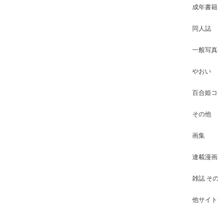
成年書籍
同人誌
一般写真
やおい
百合姫コ
その他
画集
連載漫画
雑誌 そ
他サイト古