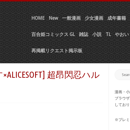
HOME
New
一般漫画
少女漫画
成年書籍
百合姫コミックス GL
雑誌
小説
TL
やおい 
再掲載リクエスト掲示板
LICESOFT] 超昂閃忍ハル
漫画・小
ブラウザ
しており
※プレミ