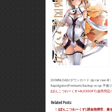
DOWNLOAD/ダウンロード zip rar raw dl :
Rapidgator(Premium) Backup re-up 予
[ぽんこつわーくす×ALICESOFT] 超昂閃忍
Related Posts:
[ぽんこつわーくす] 課金指揮官、服を