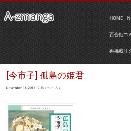
HOME
N
百合姫コミ
再掲載リ
[今市子] 孤島の姫君
November 13, 2017 12:13 am
⋅
A-z