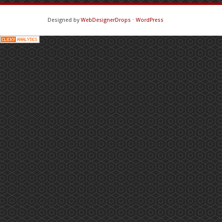
Designed by
WebDesignerDrops
⋅
WordPress