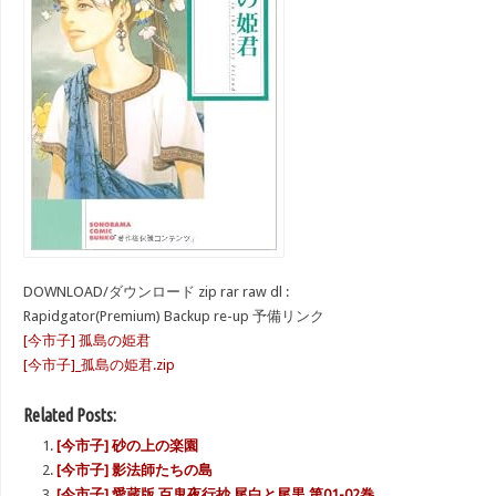
DOWNLOAD/ダウンロード zip rar raw dl :
Rapidgator(Premium) Backup re-up 予備リンク
[今市子] 孤島の姫君
[今市子]_孤島の姫君.zip
Related Posts:
[今市子] 砂の上の楽園
[今市子] 影法師たちの島
[今市子] 愛蔵版 百鬼夜行抄 尾白と尾黒 第01-02巻