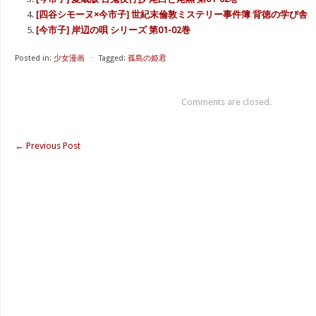
[四谷シモーヌ×今市子] 世紀末倫敦ミステリー事件簿 背徳の学び舎
[今市子] 岸辺の唄 シリーズ 第01-02巻
Posted in:
少女漫画
⋅
Tagged:
孤島の姫君
Comments are closed.
←
Previous Post