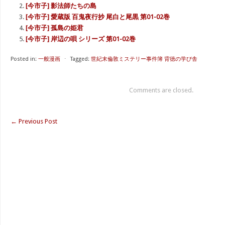
[今市子] 影法師たちの島
[今市子] 愛蔵版 百鬼夜行抄 尾白と尾黒 第01-02巻
[今市子] 孤島の姫君
[今市子] 岸辺の唄 シリーズ 第01-02巻
Posted in:
一般漫画
⋅
Tagged:
世紀末倫敦ミステリー事件簿 背徳の学び舎
Comments are closed.
←
Previous Post