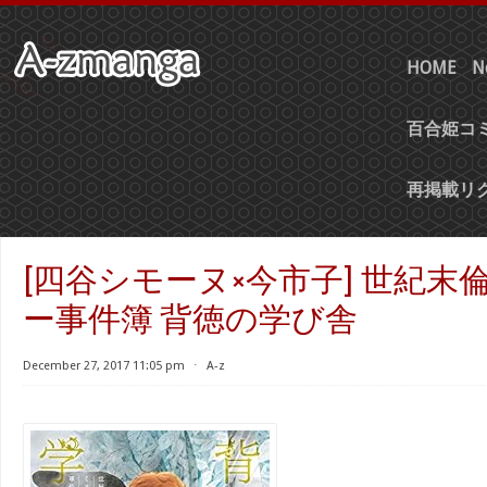
HOME
N
百合姫コミ
再掲載リ
[四谷シモーヌ×今市子] 世紀末
ー事件簿 背徳の学び舎
December 27, 2017 11:05 pm
⋅
A-z