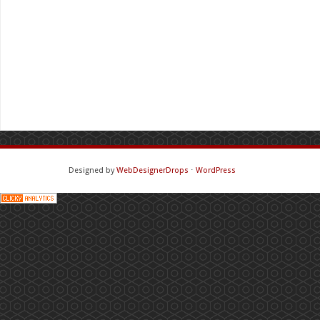
Designed by
WebDesignerDrops
⋅
WordPress