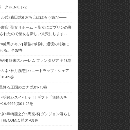
ク (RINKi)] x2
ャル式 (森田式)] おち〇ぽはもう嫌だ――
楽書店] 聖女リホーム ～聖女にゴブリンの巣
されたので聖女を新しい巣穴にします～
希×虎馬チキン] 最強の剣神、辺境の村娘に
わる。全03巻
×SAVAN] 終末のハーレム ファンタジア 全18巻
サムネ×神月洸壱] ハニートラップ・シェア
01-09巻
 星降る王国のニナ 第01-19巻
史×明鏡シスイ×ｔｅｆ] ギフト『無限ガチ
ル9999 第01-23巻
なぎ×峰崎龍之介×馬克杯] ダンジョン暮らし
HE COMIC 第01-08巻