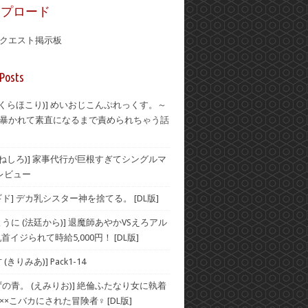
ップロード
クエスト掲示板
Posts
(おくらほこり)] めいおじこんぷれっくす。～
暴かれて素直になるまで責められちゃう話
(むねしろ)] 家事代行が巨根すぎてシングルマ
レビュー
ド] デカ乳シスター神を捨てる。 [DL版]
うに (法廷から)] 退魔師あやかVSえろアル
首イジられて時給5,000円！ [DL版]
(きりみあ)] Pack1-14
ずの青。 (えみりお)] 絶倫ふたなり女に執着
××こバカにされた冒険者♀ [DL版]