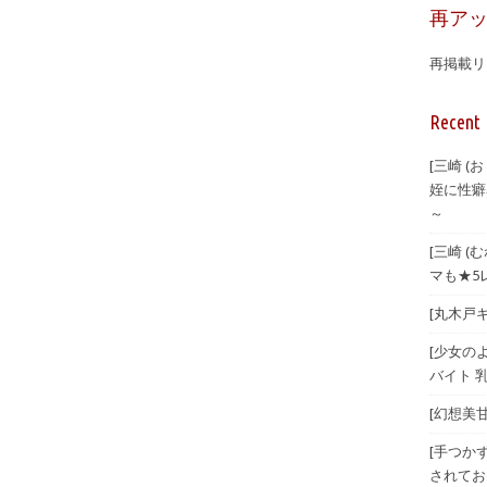
再ア
再掲載リ
Recent 
[三崎 
姪に性癖
～
[三崎 
マも★5
[丸木戸ギ
[少女のよ
バイト 乳
[幻想美甘 
[手つか
されてお