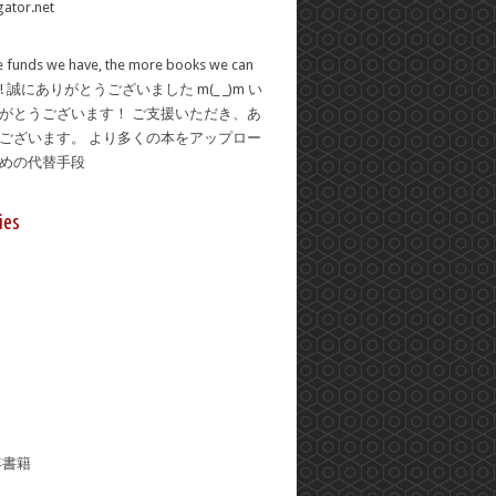
 funds we have, the more books we can
se! 誠にありがとうございました m(_ _)m い
がとうございます！ ご支援いただき、あ
ございます。 より多くの本をアップロー
ための代替手段
ies
年書籍