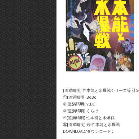
[道満晴明] 性本能と水爆戦シリーズ等 計5
①[道満晴明] BoBo
②[道満晴明] VIDE
③[道満晴明] くらげ
④[道満晴明] 性本能と水爆戦
⑤[道満晴明] 続 性本能と水爆戦
DOWNLOAD/ダウンロード :