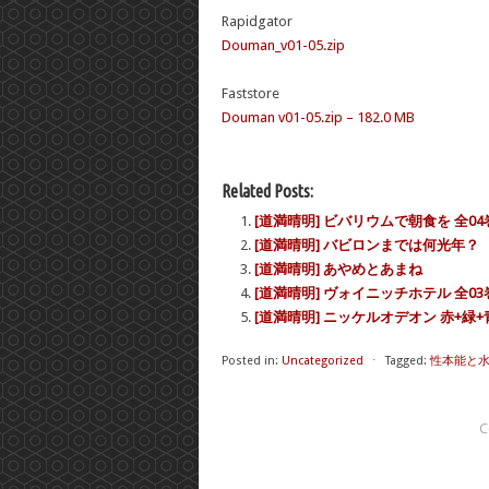
Rapidgator
Douman_v01-05.zip
Faststore
Douman v01-05.zip – 182.0 MB
Related Posts:
[道満晴明] ビバリウムで朝食を 全04
[道満晴明] バビロンまでは何光年？
[道満晴明] あやめとあまね
[道満晴明] ヴォイニッチホテル 全03
[道満晴明] ニッケルオデオン 赤+緑+
Posted in:
Uncategorized
⋅
Tagged:
性本能と水
C