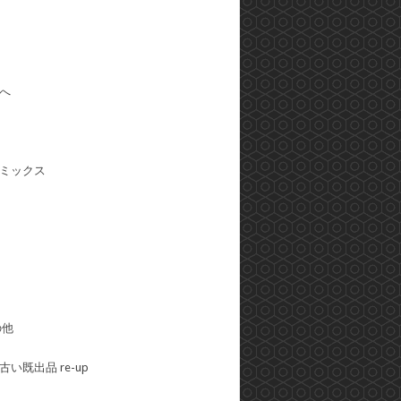
へ
ミックス
の他
い既出品 re-up