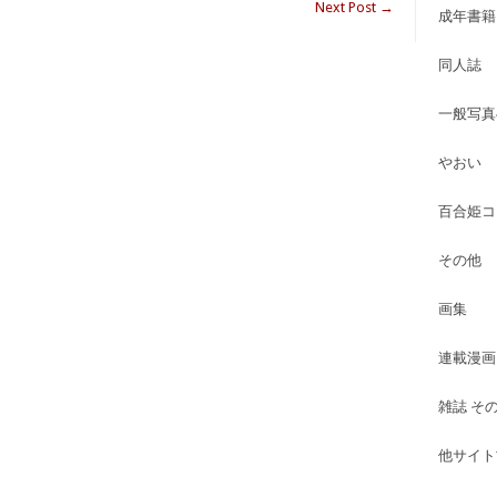
Next Post
→
成年書籍
同人誌
一般写真
やおい
百合姫コ
その他
画集
連載漫画
雑誌 そ
他サイト古