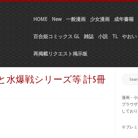
HOME
New
一般漫画
少女漫画
成年書籍
百合姫コミックス GL
雑誌
小説
TL
やおい 
再掲載リクエスト掲示板
能と水爆戦シリーズ等 計5冊
漫画・小
ブラウザ
しており
※プレミ