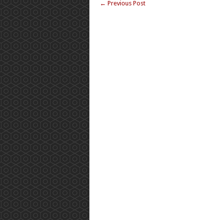
←
Previous Post