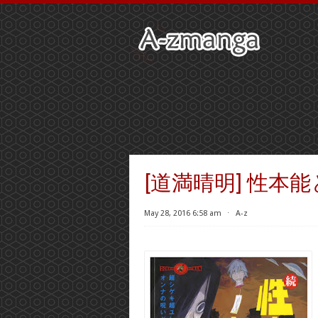
[道満晴明] 性本
May 28, 2016 6:58 am
⋅
A-z