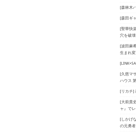
[森林木パー
[森田ギ
[聖華快
穴を破壊
[波田麻
生まれ変
[LINK
[久慈マ
ハウス 第
[リカチ]
[大前貴
ャ』でレベ
[しかげ
の元勇者 T