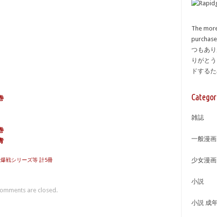
The more
purcha
つもあり
りがとう
ドする
Categor
巻
雑誌
巻
一般漫画
青
少女漫画
爆戦シリーズ等 計5冊
小説
omments are closed.
小説 成