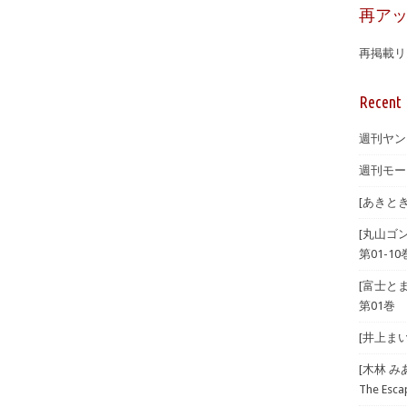
再ア
再掲載リ
Recent 
週刊ヤング
週刊モーニ
[あきとき
[丸山ゴ
第01-10
[富士とま
第01巻
[井上まい
[木林 
The Esc