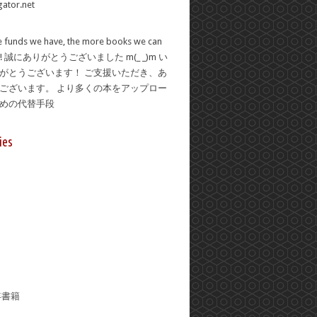
 funds we have, the more books we can
se! 誠にありがとうございました m(_ _)m い
がとうございます！ ご支援いただき、あ
ございます。 より多くの本をアップロー
ための代替手段
ies
年書籍