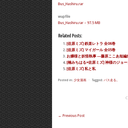
Bus_Hashiru.rar
wupfile
Bus_Hashiru.rar – 97.5 MB
Related Posts:
[佐原ミズ] 鉄楽レトラ 全06巻
[佐原ミズ] マイガール 全05巻
お嬢様と妖怪執事 ―藤原ここあ短編
[楠みちはる×佐原ミズ] 神様のジョー
[佐原ミズ] 私と私
Posted in:
少女漫画
⋅
Tagged:
バス走る。
C
←
Previous Post