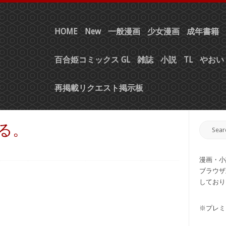
HOME
New
一般漫画
少女漫画
成年書籍
百合姫コミックス GL
雑誌
小説
TL
やおい 
再掲載リクエスト掲示板
走る。
漫画・小
ブラウザ
しており
※プレミ