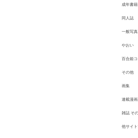
成年書籍
同人誌
一般写真
やおい
百合姫コ
その他
画集
連載漫画
雑誌 そ
他サイト古