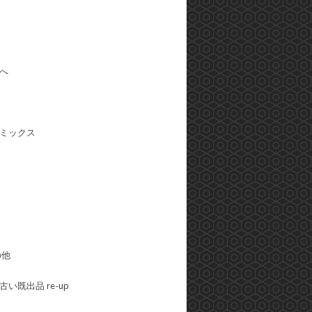
へ
ミックス
の他
い既出品 re-up