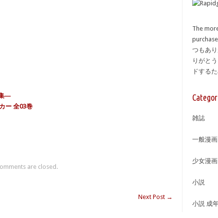
The more
purcha
つもあり
りがとう
ドする
集―
Categor
カー 全03巻
雑誌
一般漫画
少女漫画
omments are closed.
小説
Next Post
→
小説 成