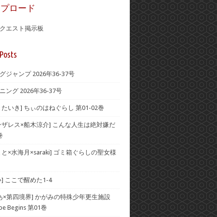
ップロード
クエスト掲示板
Posts
ジャンプ 2026年36-37号
ング 2026年36-37号
たいき] ちぃのはねぐらし 第01-02巻
ンザレス×船木涼介] こんな人生は絶対嫌だ
巻
と×水海月×saraki] ゴミ箱ぐらしの聖女様
] ここで醒めた1-4
みあ×第四境界] かがみの特殊少年更生施設
ape Begins 第01巻