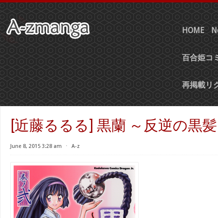
HOME
N
百合姫コミ
再掲載リ
[近藤るるる] 黒蘭 ～反逆の黒髪
June 8, 2015 3:28 am
⋅
A-z