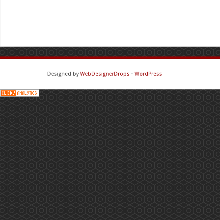
Designed by
WebDesignerDrops
⋅
WordPress