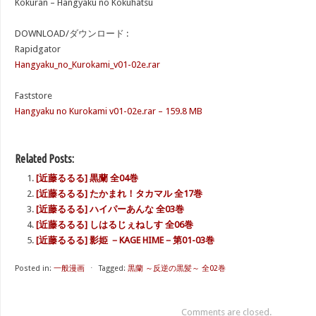
Kokuran – Hangyaku no Kokuhatsu
DOWNLOAD/ダウンロード :
Rapidgator
Hangyaku_no_Kurokami_v01-02e.rar
Faststore
Hangyaku no Kurokami v01-02e.rar – 159.8 MB
Related Posts:
[近藤るるる] 黒蘭 全04巻
[近藤るるる] たかまれ！タカマル 全17巻
[近藤るるる] ハイパーあんな 全03巻
[近藤るるる] しはるじぇねしす 全06巻
[近藤るるる] 影姫 －KAGE HIME－第01-03巻
Posted in:
一般漫画
⋅
Tagged:
黒蘭 ～反逆の黒髪～ 全02巻
Comments are closed.