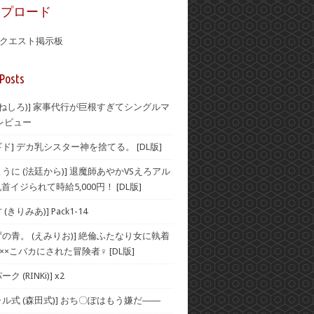
ップロード
クエスト掲示板
Posts
(むねしろ)] 家事代行が巨根すぎてシングルマ
レビュー
ド] デカ乳シスター神を捨てる。 [DL版]
うに (法廷から)] 退魔師あやかVSえろアル
首イジられて時給5,000円！ [DL版]
(きりみあ)] Pack1-14
ずの青。 (えみりお)] 絶倫ふたなり女に執着
××こバカにされた冒険者♀ [DL版]
ク (RINKi)] x2
ャル式 (森田式)] おち〇ぽはもう嫌だ――