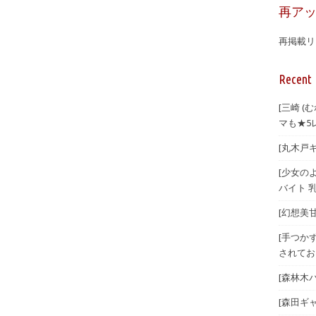
再ア
再掲載リ
Recent 
[三崎 
マも★5
[丸木戸ギ
[少女のよ
バイト 乳
[幻想美甘 
[手つか
されてお
[森林木パー
[森田ギ