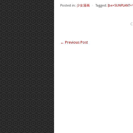
Posted in:
少女漫画
⋅
Tagged:
[be×SUNPLAN
C
←
Previous Post