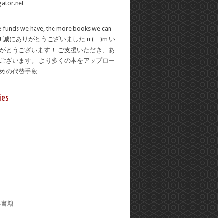
 funds we have, the more books we can
se! 誠にありがとうございました m(_ _)m い
がとうございます！ ご支援いただき、あ
ございます。 より多くの本をアップロー
ための代替手段
ies
年書籍