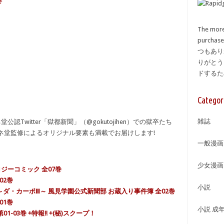
巻
The more
purcha
つもあり
りがとう
ドする
Categor
雑誌
Twitter「獄都新聞」（@gokutojihen）での獄卒たち
ンネ堂監修によるオリジナル要素も満載でお届けします!
一般漫画
少女漫画
ソロジーコミック 全07巻
全02巻
小説
C.Ⅲ ～ダ・カーポⅢ～ 風見学園公式新聞部 お蔵入り事件簿 全02巻
01巻
小説 成
-03巻 +特報!! +(秘)スクープ！