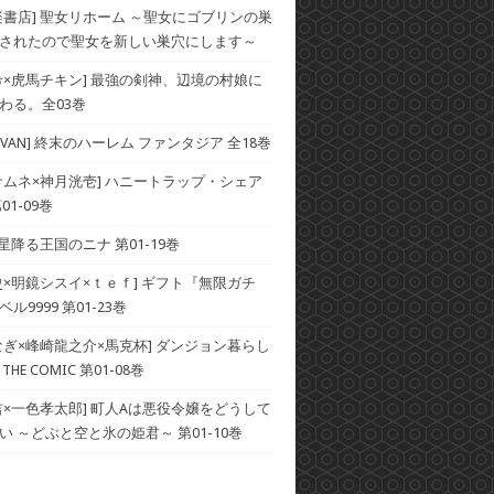
楽書店] 聖女リホーム ～聖女にゴブリンの巣
されたので聖女を新しい巣穴にします～
希×虎馬チキン] 最強の剣神、辺境の村娘に
わる。全03巻
×SAVAN] 終末のハーレム ファンタジア 全18巻
サムネ×神月洸壱] ハニートラップ・シェア
01-09巻
 星降る王国のニナ 第01-19巻
史×明鏡シスイ×ｔｅｆ] ギフト『無限ガチ
ル9999 第01-23巻
なぎ×峰崎龍之介×馬克杯] ダンジョン暮らし
HE COMIC 第01-08巻
吉×一色孝太郎] 町人Aは悪役令嬢をどうして
い ～どぶと空と氷の姫君～ 第01-10巻