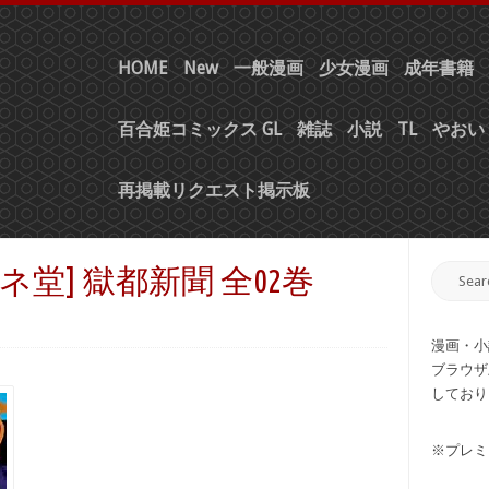
HOME
New
一般漫画
少女漫画
成年書籍
百合姫コミックス GL
雑誌
小説
TL
やおい 
再掲載リクエスト掲示板
×リンネ堂] 獄都新聞 全02巻
漫画・小
ブラウザ
しており
※プレミ