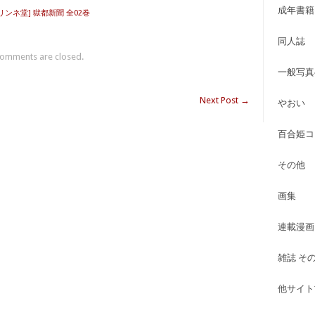
成年書籍
T×リンネ堂] 獄都新聞 全02巻
同人誌
omments are closed.
一般写真
Next Post
→
やおい
百合姫コ
その他
画集
連載漫画
雑誌 そ
他サイト古