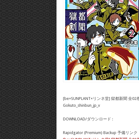
[be×SUNPLANT×リンネ堂] 獄都新聞 全02
Gokuto_shinbun_jp_v
DOWNLOAD/ダウンロード :
Rapidgator (Premium) Backup 予備リンク