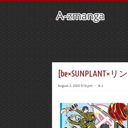
[be×SUNPLANT
August 2, 2020 9:10 pm
⋅
A-z