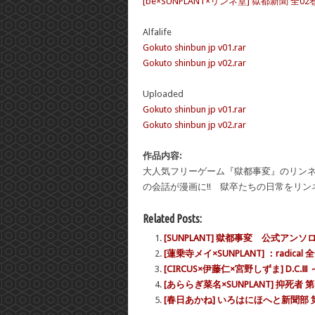
[be×SUNPLANT×リンネ堂] 獄都新聞 全02
Alfalife
Gokuto shinbun jp v01.rar
Gokuto shinbun jp v02.rar
Uploaded
Gokuto shinbun jp v01.rar
Gokuto shinbun jp v02.rar
作品内容:
大人気フリーゲーム『獄都事変』のリンネ堂公認
の会話が漫画に!! 獄卒たちの日常をリ
Related Posts:
[SUNPLANT] 獄都事変 公式アン
[蓮乗寺メイ×SUNPLANT] ：radical 
[CIRCUS×伊藤仁×宮野しずま] D.
[あららぎ菜名×SUNPLANT] 抑死者 第
[春日あかね] いろはにほへと新聞部 第01