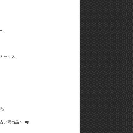
へ
ミックス
の他
い既出品 re-up