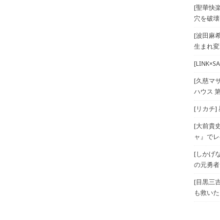
[聖華快
穴を破壊
[波田麻
生まれ変
[LINK
[久慈マ
ハウス 第
[リカチ]
[大前貴
ャ』でレベ
[しかげ
の元勇者 T
[目黒三
も救いた