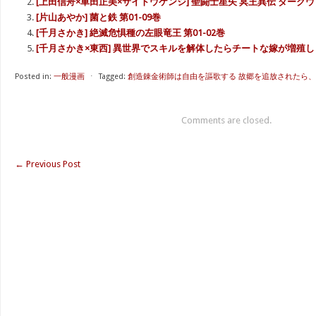
[上田信舟×車田正美×サイトウケンジ] 聖闘士星矢 冥王異伝 ダークウィ
[片山あやか] 菌と鉄 第01-09巻
[千月さかき] 絶滅危惧種の左眼竜王 第01-02巻
[千月さかき×東西] 異世界でスキルを解体したらチートな嫁が増殖しまし
Posted in:
一般漫画
⋅
Tagged:
創造錬金術師は自由を謳歌する 故郷を追放されたら、 ‧‧‧
Comments are closed.
←
Previous Post