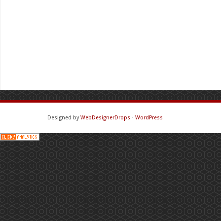
Designed by
WebDesignerDrops
⋅
WordPress