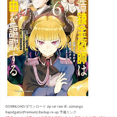
DOWNLOAD/ダウンロード zip rar raw dl : azmanga
Rapidgator(Premium) Backup re-up 予備リンク