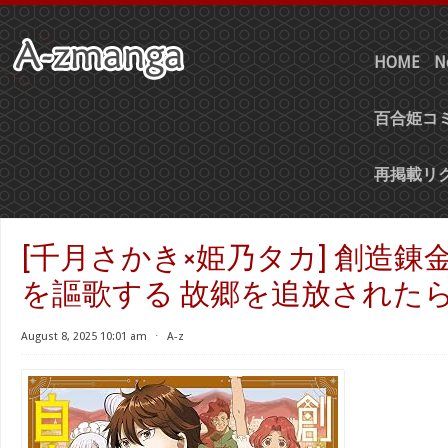
HOME
N
百合姫コミ
再掲載リ
[千月さかき×姫乃タカ] 創造錬
を謳歌する 故郷を追放されたら 第
August 8, 2025 10:01 am
⋅
A-z