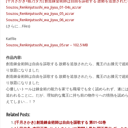
[千月さかき×姫乃タカ] 創造錬金術師は自由を謳歌する 故郷を追放されたら 
Souzou_Renkinjutsushi_wa_Jiyuu_01-04s_az.rar
Souzou_Renkinjutsushi_wa_Jiyuu_05_az.rar
Souzou_Renkinjutsushi_wa_Jiyuu_06_az.rar
(さらに…Files)
Katfile
Souzou_Renkinjutsushi_wa_Jiyuu_05.rar – 102.5 MB
作品内容:
創造錬金術師は自由を謳歌する 故郷を追放されたら、魔王のお膝元で超
り放題になりました
創造錬金術師は自由を謳歌する 故郷を追放されたら、魔王のお膝元で超
り放題になりました
心優しいトールは錬金術の能力を家でも職場でも全く認められず、遂に
追われることに。だが、理知的な魔王に持ち前の物作りへの情熱を認め
えてしまい…！？
Related Posts:
[千月さかき] 創造錬金術師は自由を謳歌する 第01-02巻