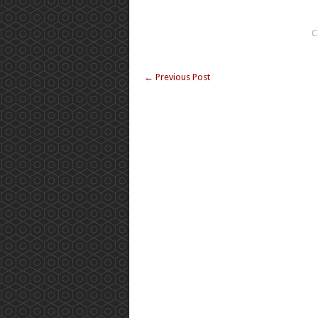
C
←
Previous Post