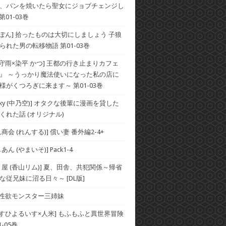
、パンを焼いたら聖女にジョブチェンジし
第01-03巻
×ぽん] 拾ったものは大切にしましょう 子狼
られた男の転移物語 第01-03巻
×守雨×染平 かつ] 王都の行き止まりカフェ
』 ～うっかり魔法使いになった私の店に
様がくつろぎに来ます～ 第01-03巻
he Sky (中乃空)] オタクな後輩に漫画を貸した
くれた話 (オリジナル)
商会 (れんする)] 償い妻 番外編2-4+
ん (やまいそ)] Pack1-4
り屋 (香山リム)] 夏、田舎、共犯関係～帰省
な従兄妹に沼る日々～ [DL版]
] 性欲モンスター三姉妹
×すひよるいす×人米] もふもふと異世界冒険
-05巻