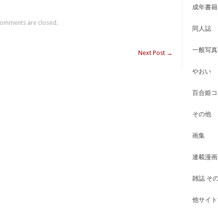
成年書籍
omments are closed.
同人誌
一般写真
Next Post
→
やおい
百合姫コ
その他
画集
連載漫画
雑誌 そ
他サイト古