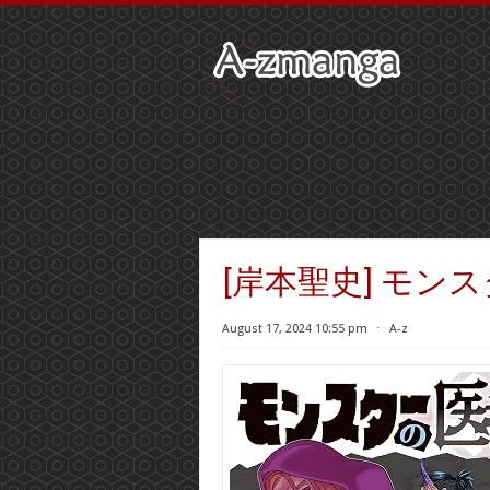
[岸本聖史] モンス
August 17, 2024 10:55 pm
⋅
A-z