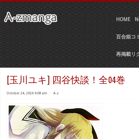
HOME
N
百合姫コミ
再掲載リ
[玉川ユキ] 四谷快談！全04巻
October 24, 2024 9:08 am
⋅
A-z