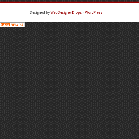
Designed by
WebDesignerDrops
⋅
WordPress