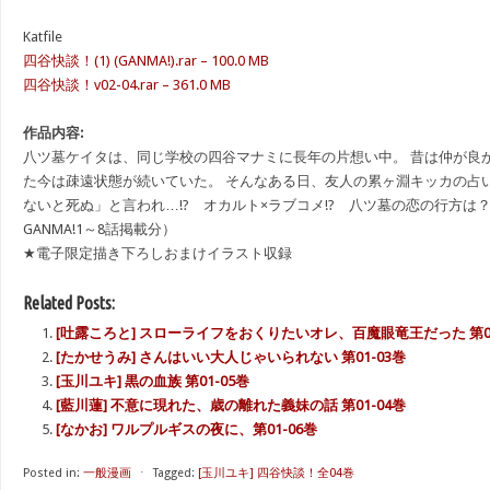
Katfile
四谷快談！(1) (GANMA!).rar – 100.0 MB
四谷快談！v02-04.rar – 361.0 MB
作品内容:
八ツ墓ケイタは、同じ学校の四谷マナミに長年の片想い中。 昔は仲が良
た今は疎遠状態が続いていた。 そんなある日、友人の累ヶ淵キッカの占
ないと死ぬ」と言われ…!? オカルト×ラブコメ!? 八ツ墓の恋の行方は？
GANMA!1～8話掲載分）
★電子限定描き下ろしおまけイラスト収録
Related Posts:
[吐露ころと] スローライフをおくりたいオレ、百魔眼竜王だった 第0
[たかせうみ] さんはいい大人じゃいられない 第01-03巻
[玉川ユキ] 黒の血族 第01-05巻
[藍川蓮] 不意に現れた、歳の離れた義妹の話 第01-04巻
[なかお] ワルプルギスの夜に、第01-06巻
Posted in:
一般漫画
⋅
Tagged:
[玉川ユキ] 四谷快談！全04巻