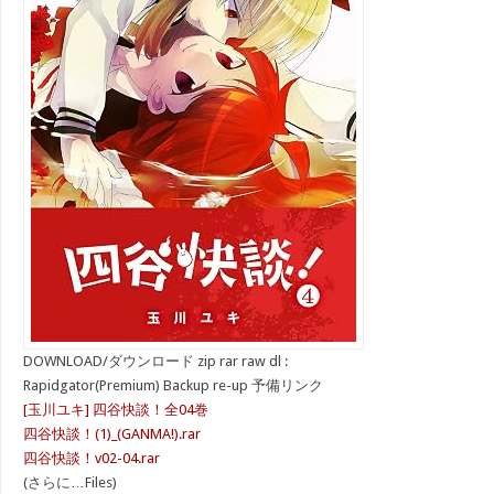
DOWNLOAD/ダウンロード zip rar raw dl :
Rapidgator(Premium) Backup re-up 予備リンク
[玉川ユキ] 四谷快談！全04巻
四谷快談！(1)_(GANMA!).rar
四谷快談！v02-04.rar
(さらに…Files)