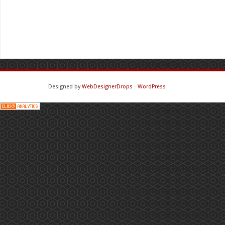
Designed by
WebDesignerDrops
⋅
WordPress