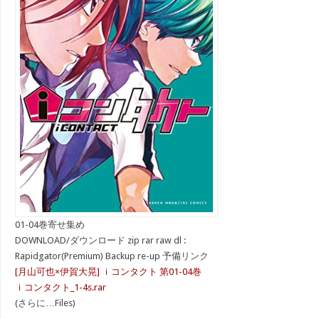
01-04巻寄せ集め
DOWNLOAD/ダウンロード zip rar raw dl :
Rapidgator(Premium) Backup re-up 予備リンク
[月山可也×伊賀大晃] ｉコンタクト 第01-04巻
ｉコンタクト_1-4s.rar
(さらに…Files)