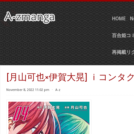
HOME
N
百合姫コミ
再掲載リ
[月山可也×伊賀大晃] ｉコンタクト
November 8, 2022 11:02 pm
⋅
A-z