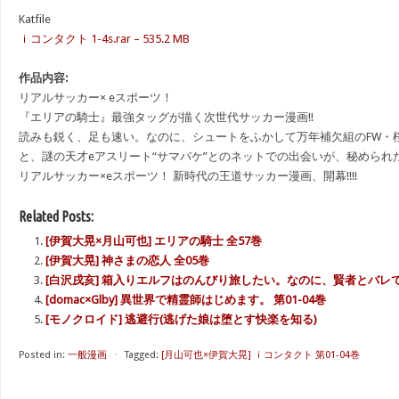
Katfile
ｉコンタクト 1-4s.rar – 535.2 MB
作品内容:
リアルサッカー× eスポーツ！
『エリアの騎士』最強タッグが描く次世代サッカー漫画!!
読みも鋭く、足も速い。なのに、シュートをふかして万年補欠組のFW・
と、謎の天才eアスリート“サマバケ”とのネットでの出会いが、秘められ
リアルサッカー×eスポーツ！ 新時代の王道サッカー漫画、開幕!!!!
Related Posts:
[伊賀大晃×月山可也] エリアの騎士 全57巻
[伊賀大晃] 神さまの恋人 全05巻
[白沢戌亥] 箱入りエルフはのんびり旅したい。なのに、賢者とバレ
[domac×Glby] 異世界で精霊師はじめます。 第01-04巻
[モノクロイド] 逃避行(逃げた娘は堕とす快楽を知る)
Posted in:
一般漫画
⋅
Tagged:
[月山可也×伊賀大晃] ｉコンタクト 第01-04巻