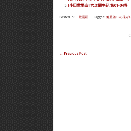
[小田世里奈] 六道闘争紀 第01-04巻
Posted in:
一般漫画
⋅
Tagged:
偏差値10の俺が
C
←
Previous Post