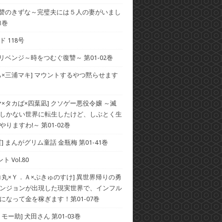
 復讐のきずな～完璧夫には５人の妻がいまし
1巻
 118号
 リベンジ～時をつむぐ復讐～ 第01-02巻
ち×三浦マキ] マウントするやつ黙らせます
ヤ×タカば×四葉凪] クソゲー悪役令嬢 ～滅
しかない世界に転生したけど、しぶとく生
りますわ!～ 第01-02巻
] まんがグリム童話 金瓶梅 第01-41巻
ト Vol.80
コ丸×Ｙ．Ａ×ぷきゅのすけ] 異世界帰りの勇
ンジョンが出現した現実世界で、インフル
になって金を稼ぎます！第01-07巻
モー助] 犬田さん 第01-03巻