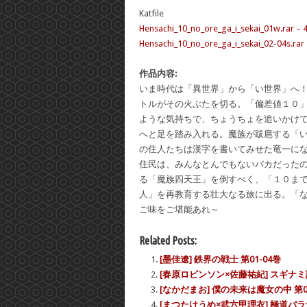
Katfile
Hensachi_10_no_ore_ga_i_sekai_01w.rar – 
Hensachi_10_no_ore_ga_i_sekai_02-04s.rar
作品内容:
いま時代は「異世界」から「い世界」へ
トルがその火ぶたを切る。「偏差値１０
ような気持ちで、ちょうちょを追いかけ
へと足を踏み入れる。魔族が跋扈する「
の住人たちは漢字を書いてみせた竜一に
住民は、みんなとんでもないバカだった
る「魔族四天王」を倒すべく、「１０ま
人」を再教育する壮大なる旅に出る。「
ご味をご堪能あれ～
Related Posts:
[墨佳遼] 鉄界の戦士 第01-04巻
[春原ロビンソン×佐藤祐紀] スギナミ討
[なかだまお] 僕の未来は魔女の中 第01
[まつたけうめ×武六甲理衣] 極道パラサ