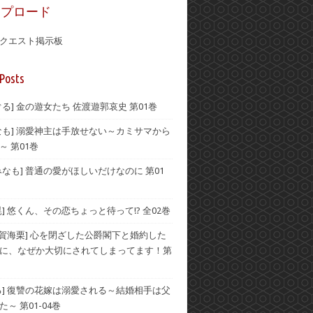
ップロード
クエスト掲示板
Posts
ぐる] 金の遊女たち 佐渡遊郭哀史 第01巻
なも] 溺愛神主は手放せない～カミサマから
～ 第01巻
みなも] 普通の愛がほしいだけなのに 第01
晃] 悠くん、その恋ちょっと待って!? 全02巻
伊賀海栗] 心を閉ざした公爵閣下と婚約した
に、なぜか大切にされてしまってます！第
る] 復讐の花嫁は溺愛される～結婚相手は父
～ 第01-04巻