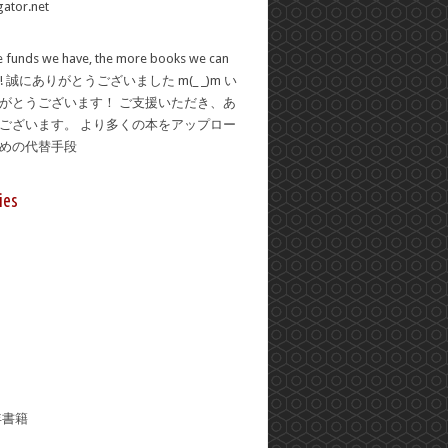
 funds we have, the more books we can
se! 誠にありがとうございました m(_ _)m い
がとうございます！ ご支援いただき、あ
ございます。 より多くの本をアップロー
ための代替手段
ies
年書籍