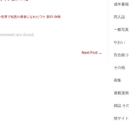
成年書籍
同人誌
い世界で知恵の勇者になれたワケ 第01-04巻
一般写真
omments are closed.
やおい
Next Post
→
百合姫コ
その他
画集
連載漫画
雑誌 そ
他サイト古