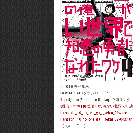
02-04巻寄せ集め
DOWNLOAD/ダウンロード :
Rapidgator(Premium) Backup 予備リンク
[紺乃ユウキ] 偏差値10の俺がい世界で知恵
Hensachi_10_no_ore_ga_i_sekai_01w.rar
Hensachi_10_no_ore_ga_i_sekai_02-04s.rar
(さらに…Files)