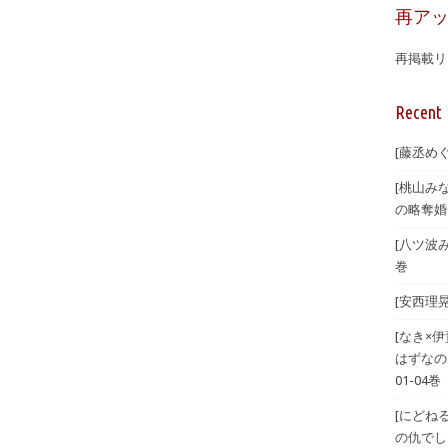
再ア
再掲載リ
Recent 
[藤丞め
[桃山み
の略奪婚
[八ツ波
巻
[安西理
[なき×
はずなの
01-04巻
[にどね
の仇でした