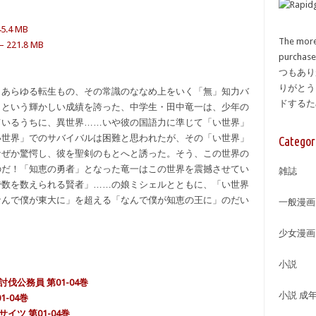
45.4 MB
The more
 – 221.8 MB
purcha
つもあり
りがとう
！あらゆる転生もの、その常識のななめ上をいく「無」知力バ
ドする
」という輝かしい成績を誇った、中学生・田中竜一は、少年の
ているうちに、異世界……いや彼の国語力に準じて「い世界」
い世界」でのサバイバルは困難と思われたが、その「い世界」
Categor
なぜか驚愕し、彼を聖剣のもとへと誘った。そう、この世界の
のだ！「知恵の勇者」となった竜一はこの世界を震撼させてい
雑誌
で数を数えられる賢者」……の娘ミシェルとともに、「い世界
なんで僕が東大に」を超える「なんで僕が知恵の王に」のだい
一般漫画
少女漫画
小説
伐公務員 第01-04巻
小説 成
-04巻
イツ 第01-04巻