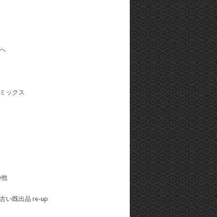
へ
ミックス
の他
い既出品 re-up