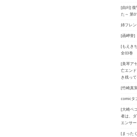
[由刈]
た～ 第0
姉フレンド
[函岬誉]
[もえき
全03巻
[美琴ア
亡エンド
き残ってや
[竹崎真実
comicタン
[大崎ペ
者は、ダ
エンサー
[まったく