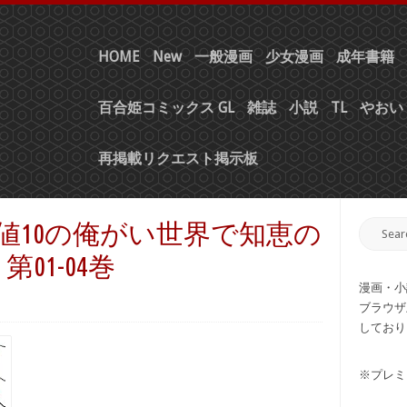
HOME
New
一般漫画
少女漫画
成年書籍
百合姫コミックス GL
雑誌
小説
TL
やおい 
再掲載リクエスト掲示板
差値10の俺がい世界で知恵の
01-04巻
漫画・小
ブラウザ
しており
※プレミ