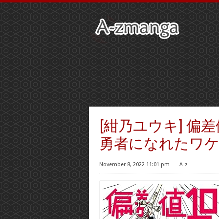
[紺乃ユウキ] 偏
勇者になれたワケ 第
November 8, 2022 11:01 pm
⋅
A-z