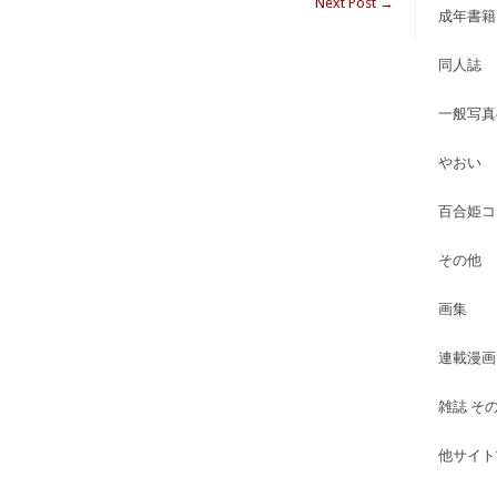
Next Post
→
成年書籍
同人誌
一般写真
やおい
百合姫コ
その他
画集
連載漫画
雑誌 そ
他サイト古