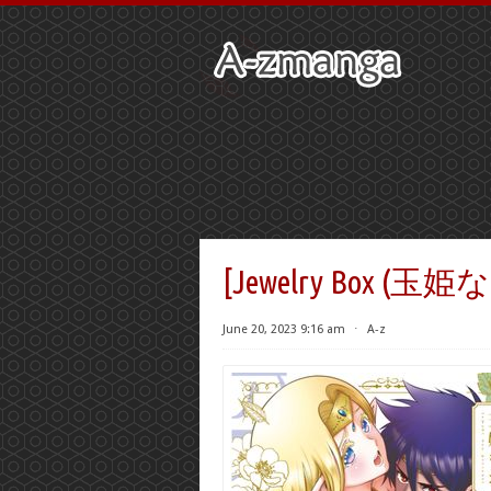
[Jewelry Box 
June 20, 2023 9:16 am
⋅
A-z