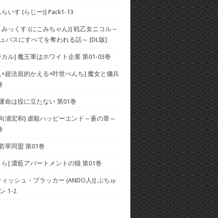
いす (らじー)] Pack1-13
こみっくす (にこみちゃん)] 戦乙女ニコル～
ュバスにすべてを奪われる話～ [DL版]
カル] 魔王軍はホワイト企業 第01-03巻
人×超法規的かえる×叶世べんち] 魔女と傭兵
巻
 運命は役に立たない 第01巻
×向浦宏和] 虐殺ハッピーエンド～蒼の章～
巻
 若草同盟 第01巻
くら] 濃藍アパートメントの猫 第01巻
ィッシュ・ブラッカー (ANDO人)] ぶちゅ
 1-2