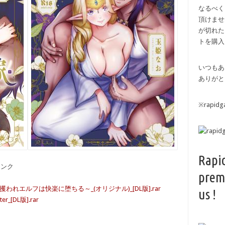
なるべく
頂けませ
が切れた
トを購入
いつもあ
ありがと
※rapi
Rapi
備リンク
prem
嫁_～攫われエルフは快楽に堕ちる～_(オリジナル)_[DL版].rar
us !
r_[DL版].rar