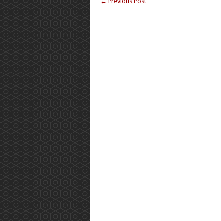
←
Previous Post