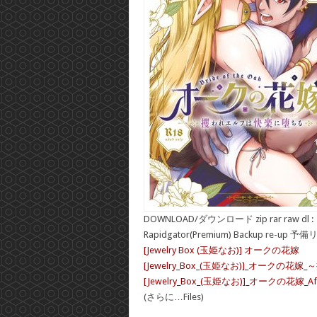
DOWNLOAD/ダウンロード zip rar raw dl :
Rapidgator(Premium) Backup re-up 予
[Jewelry Box (玉姫なお)] オークの花嫁
[Jewelry_Box_(玉姫なお)]_オークの花
[Jewelry_Box_(玉姫なお)]_オークの花嫁_Afte
(さらに…Files)