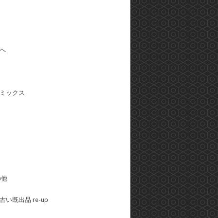
へ
ミックス
の他
い既出品 re-up