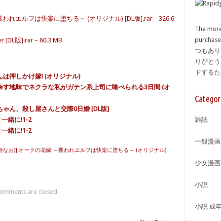
～攫われエルフは快楽に堕ちる～ (オリジナル) [DL版].rar – 326.6
The more
purcha
DL版].rar – 80.3 MB
つもあり
りがとう
ドする
かちゃんは押しかけ嫁! (オリジナル)
性欲を持て余す地味でネクラな私がガテン系上司に喰べられる3日間 (オ
Categor
うさぎちゃん、殺し屋さんと交際0日婚 [DL版]
と一緒に!1-2
雑誌
と一緒に!1-2
一般漫画
ox (玉姫なお)] オークの花嫁 ～攫われエルフは快楽に堕ちる～ (オリジナル)
少女漫画
小説
omments are closed.
小説 成