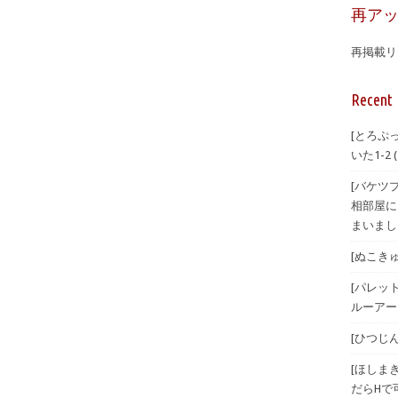
再ア
再掲載リ
Recent 
[とろぷ
いた1-2
[バケツ
相部屋に
まいまし
[ぬこきゅう
[パレット
ルーアーカ
[ひつじんト
[ほしまき
だらHで可