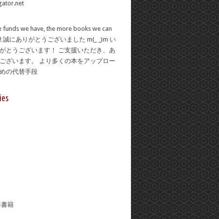
 funds we have, the more books we can
se! 誠にありがとうございました m(_ _)m い
がとうございます！ ご支援いただき、あ
ございます。 より多くの本をアップロー
ための代替手段
ies
年書籍