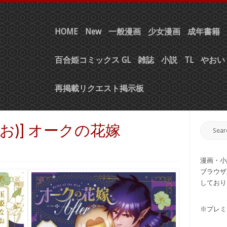
HOME
New
一般漫画
少女漫画
成年書籍
百合姫コミックス GL
雑誌
小説
TL
やおい 
再掲載リクエスト掲示板
(玉姫なお)] オークの花嫁
漫画・小
ブラウザ
しており
※プレミ