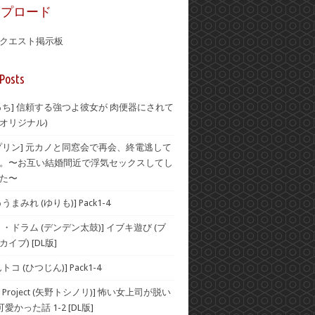
ップロード
クエスト掲示板
Posts
っち] 信頼する強つよ彼女が 肉便器にされて
 (オリジナル)
プリン] 元カノと同窓会で再会、終電逃して
。〜お互い結婚間近で浮気セックスしてし
た〜
まみれ (ゆりも)] Pack1-4
・ドラム (デンデン太鼓)] イブキ遊び (ブ
イブ) [DL版]
コ (ひつじん)] Pack1-4
Project (矢野トシノリ)] 怖い女上司が脱い
愛かった話 1-2 [DL版]