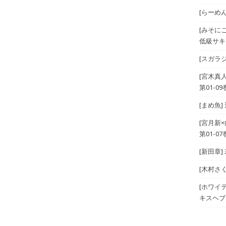
[らーめんら
[みそに
低級サキ
[スガラジ
[宮木真
第01-09
[まめ魚]
[宮月新
第01-07
[新田章]
[木村さ
[ホワイテ
キスヘブン