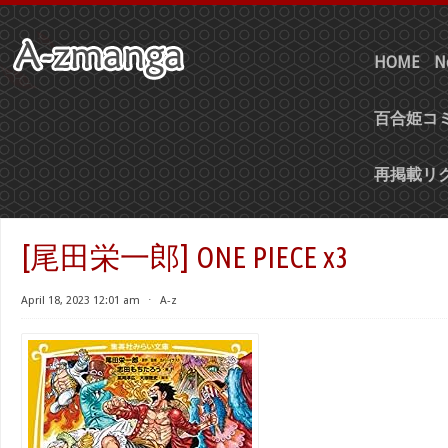
HOME
N
百合姫コミ
再掲載リ
[尾田栄一郎] ONE PIECE x3
April 18, 2023 12:01 am
⋅
A-z