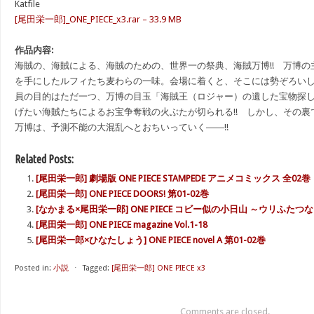
Katfile
[尾田栄一郎]_ONE_PIECE_x3.rar – 33.9 MB
作品内容:
海賊の、海賊による、海賊のための、世界一の祭典、海賊万博!! 万博
を手にしたルフィたち麦わらの一味。会場に着くと、そこには勢ぞろい
員の目的はただ一つ、万博の目玉「海賊王（ロジャー）の遺した宝物探
げたい海賊たちによるお宝争奪戦の火ぶたが切られる!! しかし、その裏
万博は、予測不能の大混乱へとおちいっていく――!!
Related Posts:
[尾田栄一郎] 劇場版 ONE PIECE STAMPEDE アニメコミックス 全02巻
[尾田栄一郎] ONE PIECE DOORS! 第01-02巻
[なかまる×尾田栄一郎] ONE PIECE コビー似の小日山 ～ウリふたつ
[尾田栄一郎] ONE PIECE magazine Vol.1-18
[尾田栄一郎×ひなたしょう] ONE PIECE novel A 第01-02巻
Posted in:
小説
⋅
Tagged:
[尾田栄一郎] ONE PIECE x3
Comments are closed.