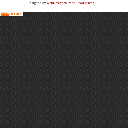
Designed by
WebDesignerDrops
⋅
WordPress