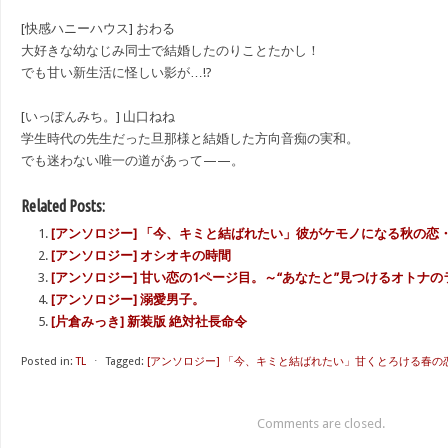
[快感ハニーハウス] おわる
大好きな幼なじみ同士で結婚したのりことたかし！
でも甘い新生活に怪しい影が…!?
[いっぽんみち。] 山口ねね
学生時代の先生だった旦那様と結婚した方向音痴の実和。
でも迷わない唯一の道があって——。
Related Posts:
[アンソロジー] 「今、キミと結ばれたい」彼がケモノになる秋の恋
[アンソロジー] オシオキの時間
[アンソロジー] 甘い恋の1ページ目。～“あなたと”見つけるオトナ
[アンソロジー] 溺愛男子。
[片倉みっき] 新装版 絶対社長命令
Posted in:
TL
⋅
Tagged:
[アンソロジー] 「今、キミと結ばれたい」甘くとろける春の
Comments are closed.