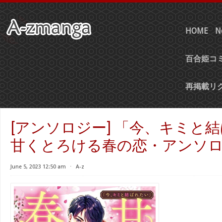
HOME
N
百合姫コミ
再掲載リ
[アンソロジー] 「今、キミと
甘くとろける春の恋・アンソ
June 5, 2023 12:50 am
⋅
A-z