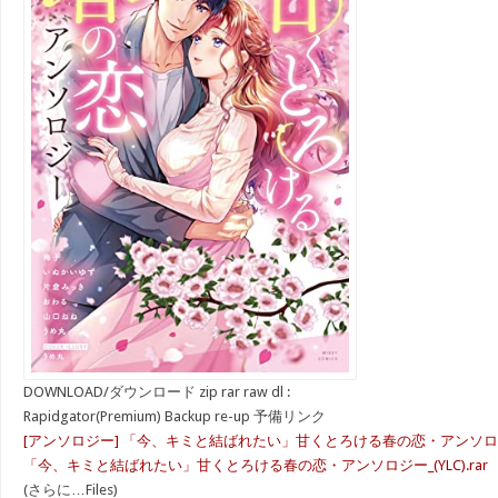
DOWNLOAD/ダウンロード zip rar raw dl :
Rapidgator(Premium) Backup re-up 予備リンク
[アンソロジー] 「今、キミと結ばれたい」甘くとろける春の恋・アンソ
「今、キミと結ばれたい」甘くとろける春の恋・アンソロジー_(YLC).rar
(さらに…Files)