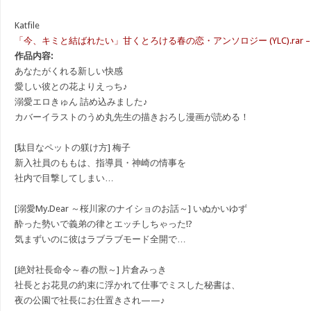
Katfile
「今、キミと結ばれたい」甘くとろける春の恋・アンソロジー (YLC).rar – 98
作品内容:
あなたがくれる新しい快感
愛しい彼との花よりえっち♪
溺愛エロきゅん 詰め込みました♪
カバーイラストのうめ丸先生の描きおろし漫画が読める！
[駄目なペットの躾け方] 梅子
新入社員のももは、指導員・神崎の情事を
社内で目撃してしまい…
[溺愛My.Dear ～桜川家のナイショのお話～] いぬかいゆず
酔った勢いで義弟の律とエッチしちゃった!?
気まずいのに彼はラブラブモード全開で…
[絶対社長命令～春の獣～] 片倉みっき
社長とお花見の約束に浮かれて仕事でミスした秘書は、
夜の公園で社長にお仕置きされ——♪