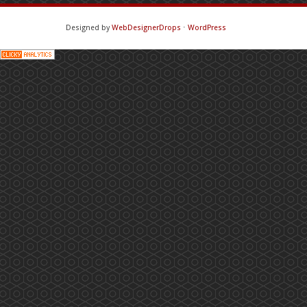
Designed by
WebDesignerDrops
⋅
WordPress