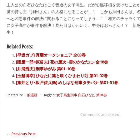
主人公の白石ひなたはごく普通の女子高生。だが心臓移植を受けたこと
臓の持ち主「拝田さん」の人格になることが…！ しかも拝田さんは、
へと凶悪事件の解決に関わることになってしまう…！！相方のチャラく
に女子高生が事件を解決！見た目はかわいく、中身はおっさん！？ 新
生！
Related Posts:
[早坂ガブ] 真贋オークショニア 全03巻
[隆慶一郎×原哲夫] 花の慶次 -雲のかなたに- 全18巻
[井浦秀夫] 刑事ゆがみ 第01-10巻
[玉越博幸] ひなたに凛と咲くひまわり荘 第01-02巻
[旅井とり×坂戸佐兵衛] めしばな刑事タチバナ 第01-51巻
Posted in:
一般漫画
⋅
Tagged:
女子高生刑事 白石ひなた 第01巻
Comments are closed.
←
Previous Post