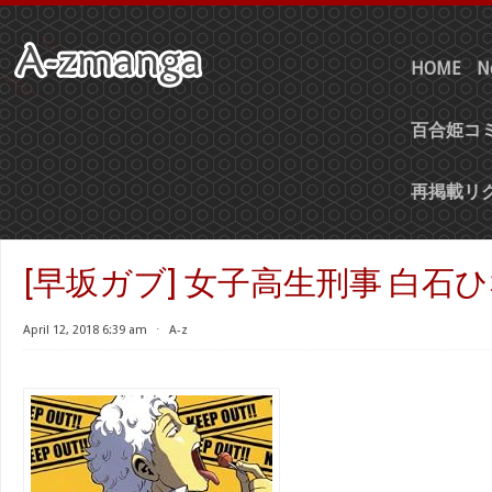
HOME
N
百合姫コミ
再掲載リ
[早坂ガブ] 女子高生刑事 白石ひ
April 12, 2018 6:39 am
⋅
A-z