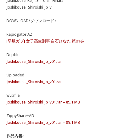
Joshikousei Keiji: Shiroishi Hinata
Joshikousei_Shiroishi_jp_v
DOWNLOAD/ダウンロード :
Rapidgator AZ
[早坂ガブ] 女子高生刑事 白石ひなた 第01巻
Depfile
Joshikousei_Shiroishi_jp_v01.rar
Uploaded
Joshikousei_Shiroishi_jp_v01.rar
wupfile
Joshikousei_Shiroishi_jp_v01.rar – 89.1 MB
ZippyShare+AD
Joshikousei_Shiroishi_jp_v01.rar – 89.1 MB
作品内容: