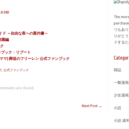
8 MB
The more
purcha
つもあり
イド ～自由な夜への案内書～
りがとう
+楽園編
ドする
ック
ンブック・リブート
Categor
ママ] 葬送のフリーレン 公式ファンブック
雑誌
た 公式ファンブック
一般漫画
omments are closed.
少女漫画
Next Post
→
小説
小説 成