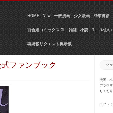
HOME
New
一般漫画
少女漫画
成年書籍
百合姫コミックス GL
雑誌
小説
TL
やおい 
再掲載リクエスト掲示板
公式ファンブック
漫画・小
ブラウザ
しており
※プレミ