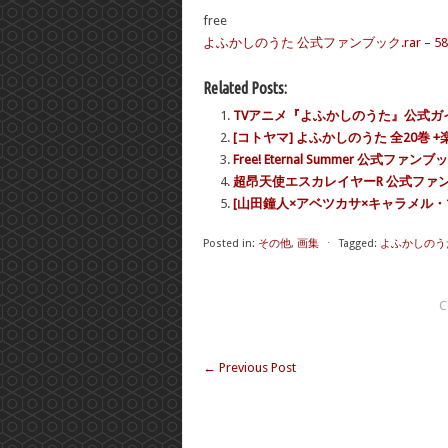
free
よふかしのうた 公式ファンブック.rar – 58.
Related Posts:
TVアニメ『よふかしのうた』公式ガ
[コトヤマ] よふかしのうた 全20巻 
Free! Eternal Summer 公式ファンブ
超昂天使エスカレイヤーR 公式ファ
[山田鐘人×アベツカサ×キャラメル・
Posted in:
その他
,
画集
⋅
Tagged:
よふかしのう
C
←
Previous Post