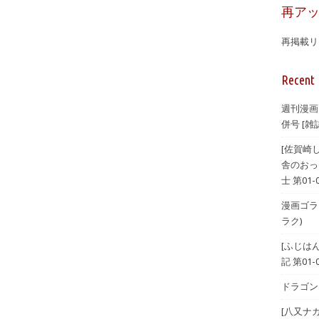
再ア
再掲載リ
Recent 
週刊漫画
併号 [雑誌
[佐賀崎
舎のおっ
士 第01-
漫画ゴラク 
ラク)
[ふじは
記 第01-
ドラゴンエ
[八又ナ