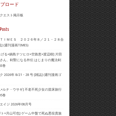
ップロード
クエスト掲示板
Posts
ＴＩＭＥＳ ２０２６年８／２１・２８合
] (週刊漫画TIMES)
しげる×鍋島テツヒロ×空路恵×渡辺樹] 片田
さん、剣聖になる外伝 はじまりの魔法剣
03巻
2026年 8/21・28 号 [雑誌] (週刊漫画ゴ
ん×ルナ・ウサギ] 不老不死少女の苗床旅行
05巻
イジ 2026年08月号
ガト×月山可也] ゲーム中盤で死ぬ悪役貴族