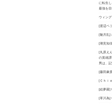
に転生し
最強を目指
ウィングス
[渡辺ペコ
[魅月乱]
[潮見知佳
[丸原え
の英雄譚
男は、記
[藤田麻
[Ｃｈｉｅ
[絵夢羅]
[草川為]