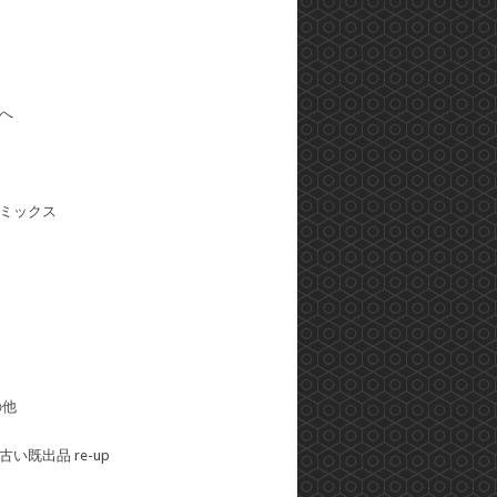
へ
ミックス
の他
い既出品 re-up