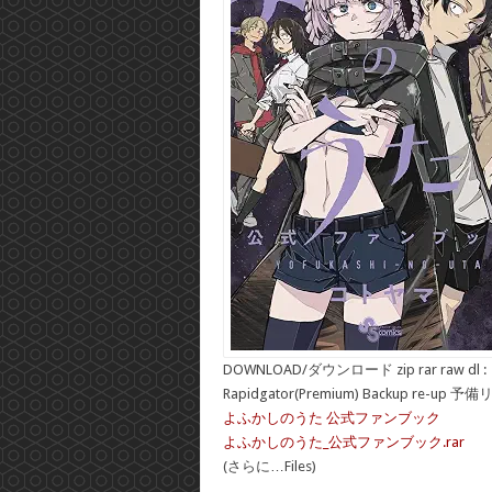
DOWNLOAD/ダウンロード zip rar raw dl :
Rapidgator(Premium) Backup re-up 予
よふかしのうた 公式ファンブック
よふかしのうた_公式ファンブック.rar
(さらに…Files)