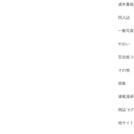
成年書籍
同人誌
一般写真
やおい
百合姫コ
その他
画集
連載漫画
雑誌 そ
他サイト古