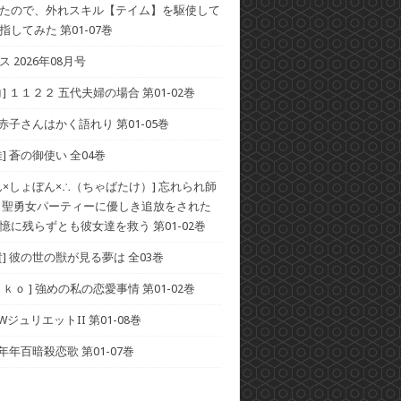
たので、外れスキル【テイム】を駆使して
してみた 第01-07巻
 2026年08月号
] １１２２ 五代夫婦の場合 第01-02巻
 赤子さんはかく語れり 第01-05巻
] 蒼の御使い 全04巻
ん×しょぼん×∴（ちゃばたけ）] 忘れられ師
 聖勇女パーティーに優しき追放をされた
憶に残らずとも彼女達を救う 第01-02巻
貴] 彼の世の獣が見る夢は 全03巻
ｋｏ ] 強めの私の恋愛事情 第01-02巻
 WジュリエットII 第01-08巻
 年年百暗殺恋歌 第01-07巻