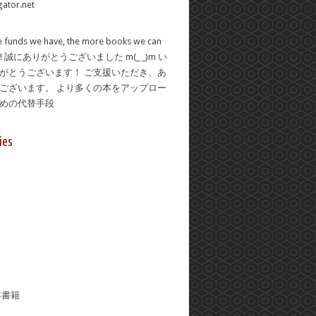
 funds we have, the more books we can
se! 誠にありがとうございました m(_ _)m い
がとうございます！ ご支援いただき、あ
ございます。 より多くの本をアップロー
ための代替手段
ies
年書籍