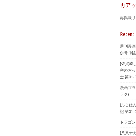
再ア
再掲載リ
Recent 
週刊漫画
併号 [雑誌
[佐賀崎
舎のおっ
士 第01-
漫画ゴラク 
ラク)
[ふじは
記 第01-
ドラゴンエ
[八又ナ