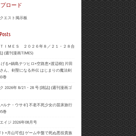
ップロード
クエスト掲示板
Posts
ＴＩＭＥＳ ２０２６年８／２１・２８合
] (週刊漫画TIMES)
しげる×鍋島テツヒロ×空路恵×渡辺樹] 片田
さん、剣聖になる外伝 はじまりの魔法剣
03巻
2026年 8/21・28 号 [雑誌] (週刊漫画ゴ
ん×ルナ・ウサギ] 不老不死少女の苗床旅行
05巻
イジ 2026年08月号
ガト×月山可也] ゲーム中盤で死ぬ悪役貴族