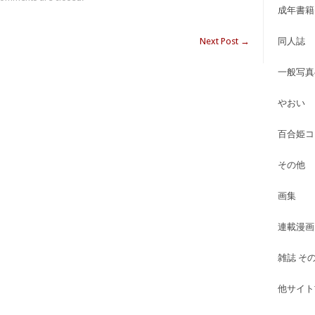
成年書籍
Next Post
→
同人誌
一般写真
やおい
百合姫コ
その他
画集
連載漫画
雑誌 そ
他サイト古