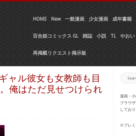
HOME
New
一般漫画
少女漫画
成年書籍
百合姫コミックス GL
雑誌
小説
TL
やおい 
再掲載リクエスト掲示板
] ギャル彼女も女教師も目
る。俺はただ見せつけられ
漫画・小
ブラウザ
しており
※プレミ