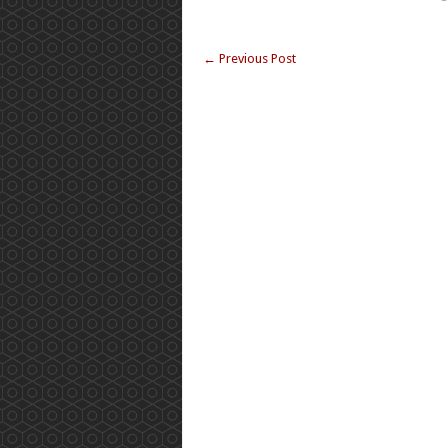
←
Previous Post