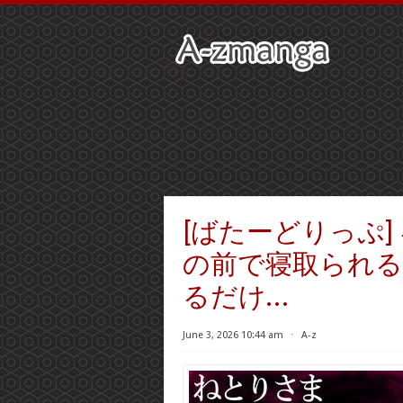
[ばたーどりっぷ
の前で寝取られ
るだけ…
June 3, 2026 10:44 am
⋅
A-z