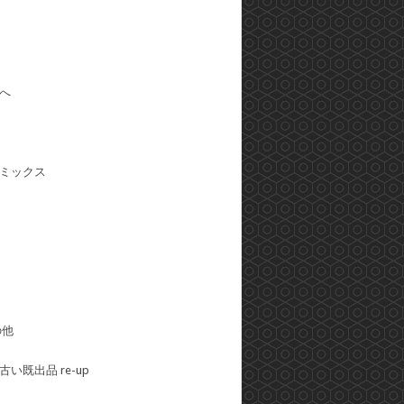
へ
ミックス
の他
い既出品 re-up