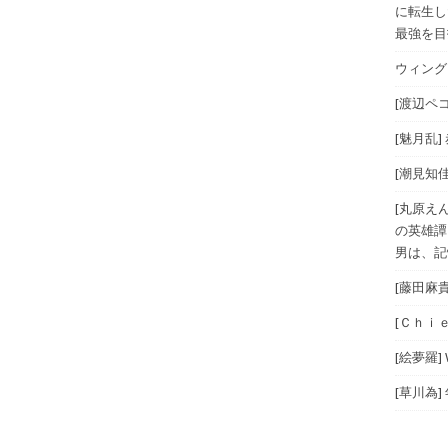
に転生し
最強を目指
ウィングス
[渡辺ペコ
[魅月乱]
[潮見知佳
[丸原え
の英雄譚
男は、記
[藤田麻
[Ｃｈｉｅ
[絵夢羅]
[草川為]