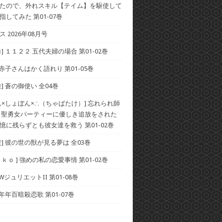
たので、外れスキル【テイム】を駆使して
してみた 第01-07巻
 2026年08月号
] １１２２ 五代夫婦の場合 第01-02巻
 赤子さんはかく語れり 第01-05巻
] 蒼の御使い 全04巻
ん×しょぼん×∴（ちゃばたけ）] 忘れられ師
 聖勇女パーティーに優しき追放をされた
憶に残らずとも彼女達を救う 第01-02巻
貴] 彼の世の獣が見る夢は 全03巻
ｋｏ ] 強めの私の恋愛事情 第01-02巻
 WジュリエットII 第01-08巻
 年年百暗殺恋歌 第01-07巻