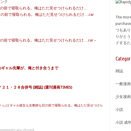
備リンク
も目の前で寝取られる。俺はただ見せつけられるだけ…
目の前で寝取られる。俺はただ見せつけられるだけ….rar
The more
purcha
つもあり
りがとう
の前で寝取られる。俺はただ見せつけられるだけ….rar –
ドする
Categor
中のギャル先輩が、俺と付き合うまで
雑誌
一般漫画
・２８合併号 [雑誌] (週刊漫画TIMES)
少女漫画
りっぷ] ギャル彼女も女教師も目の前で寝取られる。俺はただ見せつけら
小説
小説 成
omments are closed.