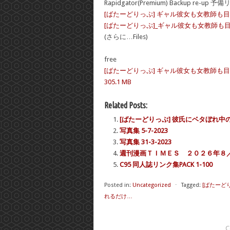
Rapidgator(Premium) Backup re-up 予
[ばたーどりっぷ] ギャル彼女も女教師
[ばたーどりっぷ]_ギャル彼女も女教師も
(さらに…Files)
free
[ばたーどりっぷ] ギャル彼女も女教師も目
305.1 MB
Related Posts:
[ばたーどりっぷ] 彼氏にベタぼれ
写真集 5-7-2023
写真集 31-3-2023
週刊漫画ＴＩＭＥＳ ２０２６年８／２１
C95 同人誌リンク集PACK 1-100
Posted in:
Uncategorized
⋅
Tagged:
[ばたーど
れるだけ…
C