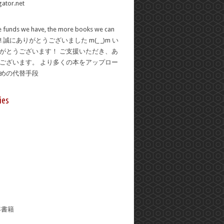
 funds we have, the more books we can
se! 誠にありがとうございました m(_ _)m い
がとうございます！ ご支援いただき、あ
ございます。 より多くの本をアップロー
ための代替手段
ies
年書籍