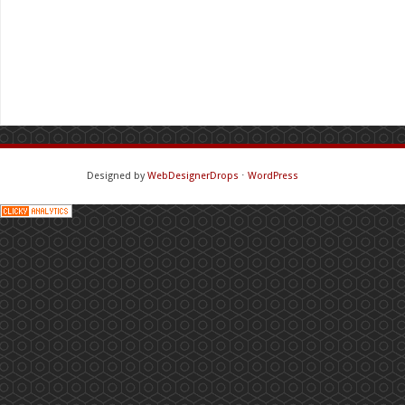
Designed by
WebDesignerDrops
⋅
WordPress