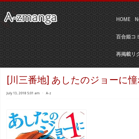
HOME
N
百合姫コミ
再掲載リ
[川三番地] あしたのジョーに憧れ
July 13, 2018 5:01 am
⋅
A-z