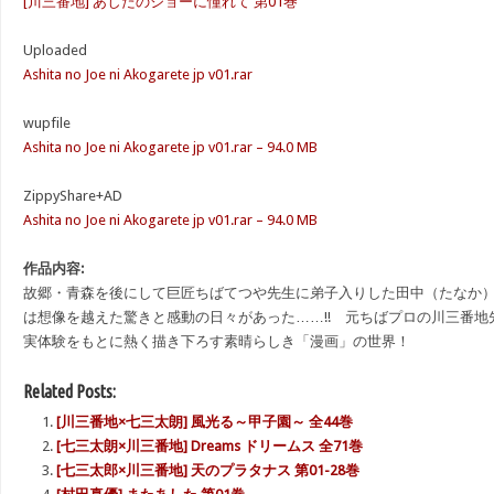
[川三番地] あしたのジョーに憧れて 第01巻
Uploaded
Ashita no Joe ni Akogarete jp v01.rar
wupfile
Ashita no Joe ni Akogarete jp v01.rar – 94.0 MB
ZippyShare+AD
Ashita no Joe ni Akogarete jp v01.rar – 94.0 MB
作品内容:
故郷・青森を後にして巨匠ちばてつや先生に弟子入りした田中（たなか
は想像を越えた驚きと感動の日々があった……!! 元ちばプロの川三番
実体験をもとに熱く描き下ろす素晴らしき「漫画」の世界！
Related Posts:
[川三番地×七三太朗] 風光る～甲子園～ 全44巻
[七三太朗×川三番地] Dreams ドリームス 全71巻
[七三太郎×川三番地] 天のプラタナス 第01-28巻