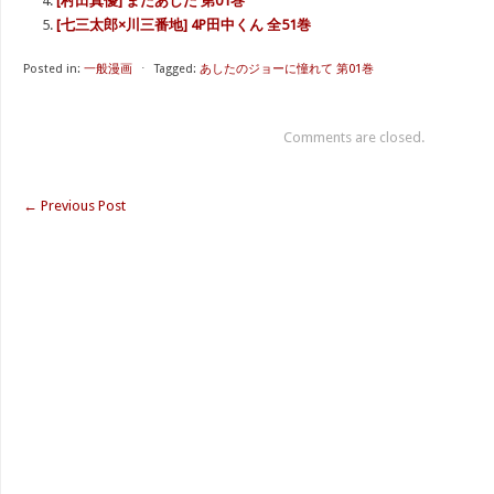
[村田真優] またあした 第01巻
[七三太郎×川三番地] 4P田中くん 全51巻
Posted in:
一般漫画
⋅
Tagged:
あしたのジョーに憧れて 第01巻
Comments are closed.
←
Previous Post