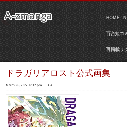
HOME
N
百合姫コミ
再掲載リ
ドラガリアロスト公式画集
March 26, 2022 12:12 pm
⋅
A-z