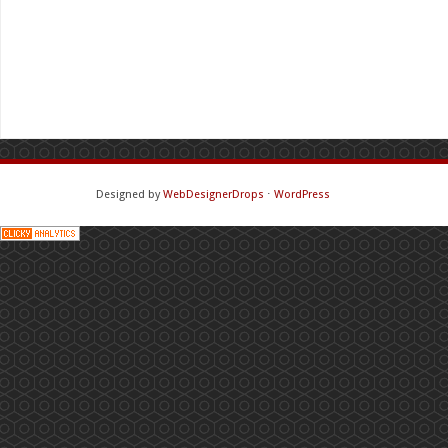
Designed by
WebDesignerDrops
⋅
WordPress