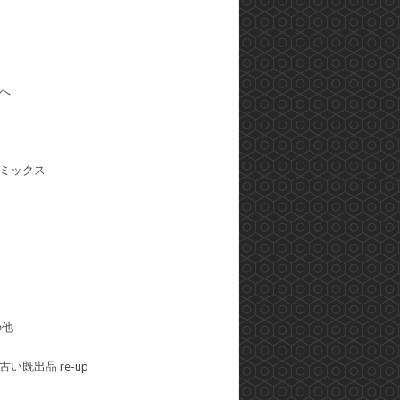
へ
ミックス
の他
い既出品 re-up