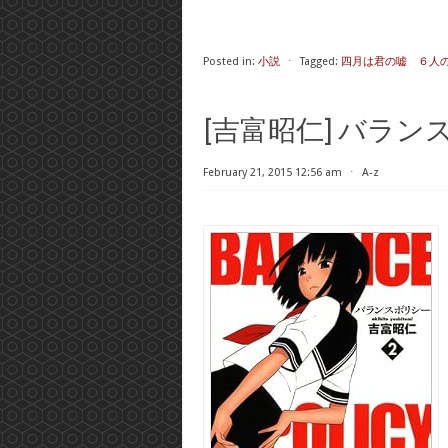
Posted in:
小説
⋅
Tagged:
四月は君の嘘 ６人
[吉富昭仁] バラン
February 21, 2015 12:56 am
⋅
A-z