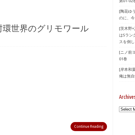
第01-02
[陶花ゆ
のに、今
 封環世界のグリモワール
[茨木野
はSラン
スを倒し
[ニノ前
01巻
[岸本和
俺は無自覚
Archive
Archives
Continue Reading