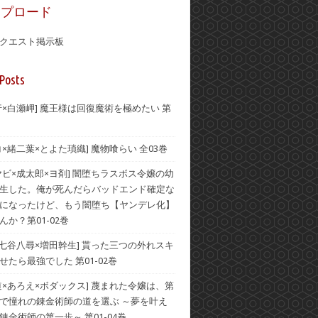
ップロード
クエスト掲示板
Posts
行×白瀬岬] 魔王様は回復魔術を極めたい 第
コ×緒二葉×とよた瑣織] 魔物喰らい 全03巻
ヤビ×成太郎×ヨ剤] 闇堕ちラスボス令嬢の幼
生した。俺が死んだらバッドエンド確定な
になったけど、もう闇堕ち【ヤンデレ化】
んか？第01-02巻
×七谷八尋×増田幹生] 貰った三つの外れスキ
せたら最強でした 第01-02巻
道×あろえ×ボダックス] 蔑まれた令嬢は、第
で憧れの錬金術師の道を選ぶ ～夢を叶え
錬金術師の第一歩～ 第01-04巻