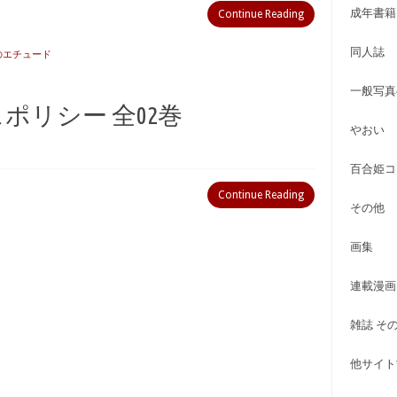
成年書籍
Continue Reading
同人誌
のエチュード
一般写真
スポリシー 全02巻
やおい
百合姫コ
Continue Reading
その他
画集
連載漫画
雑誌 そ
他サイト古