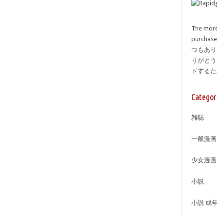
The more
purcha
つもあり
りがとう
ドする
Categor
雑誌
一般漫画
少女漫画
小説
小説 成