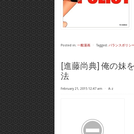
Posted in:
一般漫画
⋅
Tagged:
バランスポリシー
[進藤尚典] 俺の
法
February 21, 2015 12:47 am
⋅
A-z