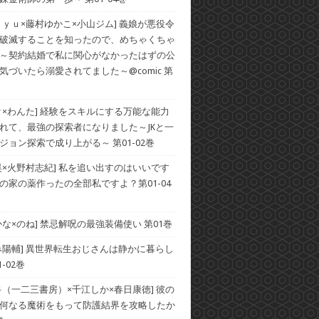
ｒｙｕ×藤村ゆかこ×小山ジム] 義娘が悪役令
破滅することを知ったので、めちゃくちゃ
～契約結婚で私に関心がなかったはずの公
気づいたら溺愛されてました～@comic 第
ク×わんた] 経験をスキルにする万能な能力
れて、最強の探索者になりました～JKと一
ジョン探索で成り上がる～ 第01-02巻
昊×火野村志紀] 私を追い出すのはいいです
の家の薬作ったの全部私ですよ？第01-04
かな×のね] 禁忌解呪の最強装備使い 第01巻
み陽輔] 異世界転生おじさんは静かに暮らし
-02巻
キ（一二三書房）×千江しか×春日康徳] 彼の
何なる魔術をもって防護結界を攻略したか