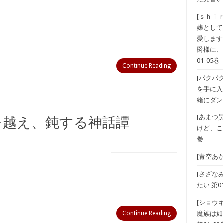
[ｓｈｉ
嬢として
愛します
爵様に、
01-05巻
Continue Reading
[パクパ
を手に入
緒にダン
[あまつ
壁を越え、鈍する神話譚
けど、こ
巻
[青空あ
[さざな
たい 第01
[ショウ
Continue Reading
魔族は如