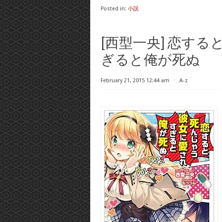
Posted in:
小説
[西型一央] 恋す
ぎると俺が死ぬ
February 21, 2015 12:44 am
⋅
A-z