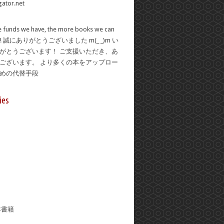
 funds we have, the more books we can
se! 誠にありがとうございました m(_ _)m い
がとうございます！ ご支援いただき、あ
ございます。 より多くの本をアップロー
ための代替手段
ies
年書籍