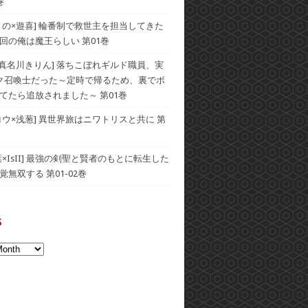
巻
うの×遊喜] 輪番制で救世主を担当してきた
回の俺は魔王らしい 第01巻
×真名川きりん] 落ちこぼれギルド職員、実
ク召喚士だった～定時で帰るため、裏でボ
てたら追放されました～ 第01巻
ヨウ×浅葱] 異世界旅はニワトリスと共に 第
葉×IsII] 最強の剣聖と賢者のもとに転生した
無双する 第01-02巻
s