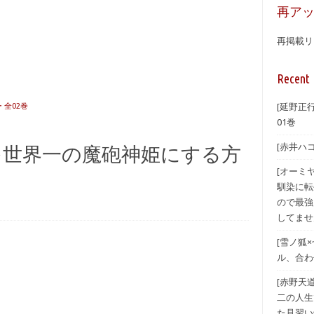
再ア
再掲載リ
Recent 
 全02巻
[延野正
01巻
[赤井ハ
妹を世界一の魔砲神姫にする方
[オーミ
馴染に転
ので最強
してませ
[雪ノ狐
ル、合わ
[赤野天
二の人生
た見習い