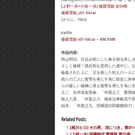
[上村一夫×小池 一夫] 修羅雪姫 全04巻
修羅雪姫_v01-04.rar
(さらに…Files)
Katfile
修羅雪姫 v01-04.rar – 498.9 MB
作品内容:
時は明治、仕込み杖にした傘を操る美し
さしく修羅！徴兵制を悪用した連中に、
輪姦された上に、父を殺した犯人の一人
残りの三人に復讐を果たす為に獄史に身
らの厳しい修練に堪え復讐を果たす為に
之二 女伊達血雨傘」「外題之三 愛憎
殺人八景」「外題之六 極楽法事帳花千
始末」「外題之九 恐喝源次郎朦朧節□1
Related Posts:
[相川ヒロ] その男、沼につき。第01-
[上村一夫] 同棲時代 愛蔵版 第01巻