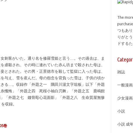
The more
purcha
つもあり
りがとう
ドする
き女刺客がいた。通り名を修羅雪姫と言う…。その過去は、ま
Categor
父を虐殺され、その時に連れていた赤ん坊まで殺された母は、
に妾とされた。その男・正景徳市を殺して監獄に入った母は、
雑誌
体を与え、雪を産んだ。母の怨念を背負った雪は、子供の頃か
生きる…。収録作「外題之一 隅田川湯文字俎板」以下「外題
一般漫画
血糸懺悔」「外題之四 死桜小袖白刃舞」「外題之五 鹿鳴館
両」「外題之七 鏤骨彫心花面影」「外題之八 生命質屋無惨
少女漫画
」を収録。
小説
小説 成
05巻