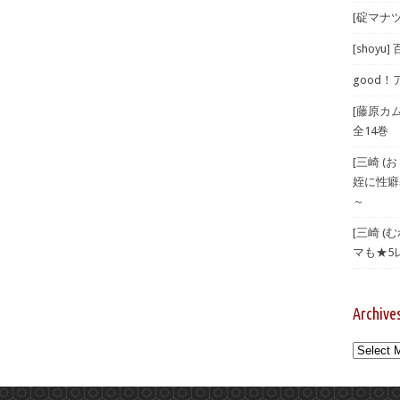
[碇マナツ
[shoyu
good！
[藤原カ
全14巻
[三崎 
姪に性癖
～
[三崎 
マも★5
Archive
Archives