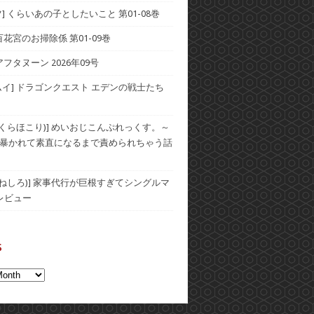
] くらいあの子としたいこと 第01-08巻
] 百花宮のお掃除係 第01-09巻
アフタヌーン 2026年09号
ムイ] ドラゴンクエスト エデンの戦士たち
(おくらほこり)] めいおじこんぷれっくす。～
暴かれて素直になるまで責められちゃう話
(むねしろ)] 家事代行が巨根すぎてシングルマ
レビュー
s