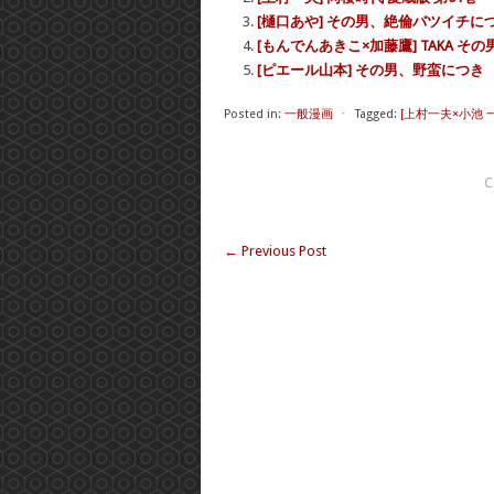
[樋口あや] その男、絶倫バツイチに
[もんでんあきこ×加藤鷹] TAKA 
[ピエール山本] その男、野蛮につき
Posted in:
一般漫画
⋅
Tagged:
[上村一夫×小池 
C
←
Previous Post