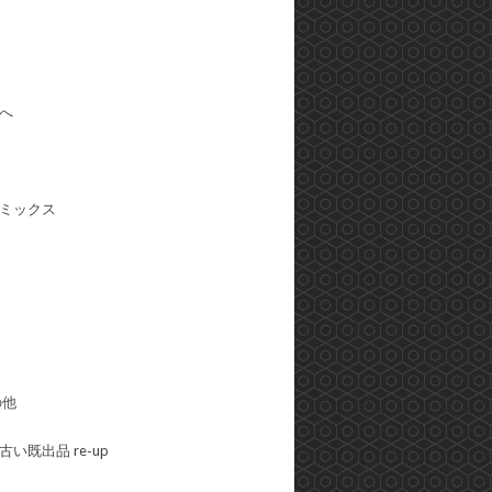
へ
ミックス
の他
い既出品 re-up