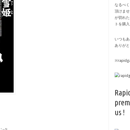
なるべく
頂けませ
が切れた
トを購入
いつもあ
ありがと
※rapi
Rapi
prem
us !
備リンク