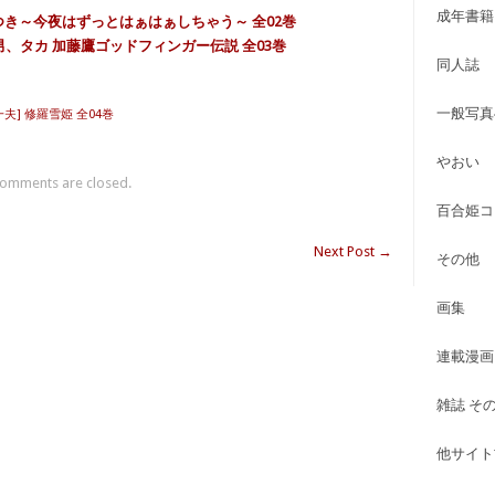
成年書籍
つき～今夜はずっとはぁはぁしちゃう～ 全02巻
その男、タカ 加藤鷹ゴッドフィンガー伝説 全03巻
同人誌
一般写真
一夫] 修羅雪姫 全04巻
やおい
omments are closed.
百合姫コ
Next Post
→
その他
画集
連載漫画
雑誌 そ
他サイト古