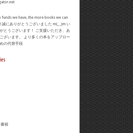
 funds we have, the more books we can
se! 誠にありがとうございました m(_ _)m い
がとうございます！ ご支援いただき、あ
ございます。 より多くの本をアップロー
ための代替手段
ies
年書籍