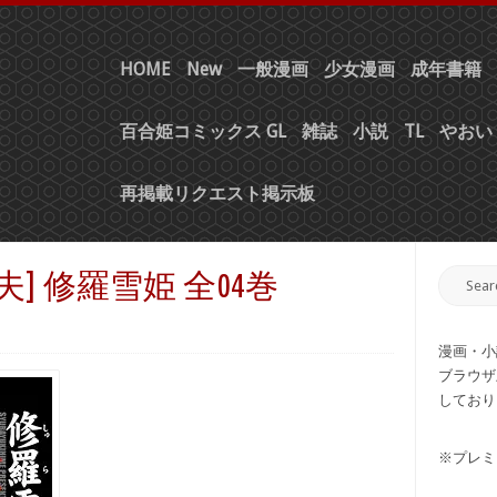
HOME
New
一般漫画
少女漫画
成年書籍
百合姫コミックス GL
雑誌
小説
TL
やおい 
再掲載リクエスト掲示板
夫] 修羅雪姫 全04巻
漫画・小
ブラウザ
しており
※プレミ