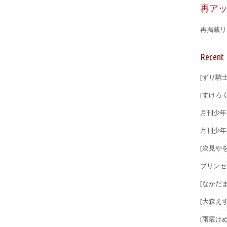
再ア
再掲載リ
Recent 
[ずり騎士
[すけろく
月刊少年マ
月刊少年
[次見やを
プリンセ
[なかだま
[大森えす
[雨霰けぬ