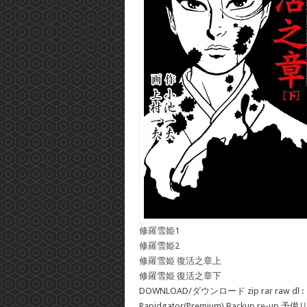
修羅雪姫1
修羅雪姫2
修羅雪姫 復活之章上
修羅雪姫 復活之章下
DOWNLOAD/ダウンロード zip rar raw dl :
Rapidgator(Premium) Backup re-up 予