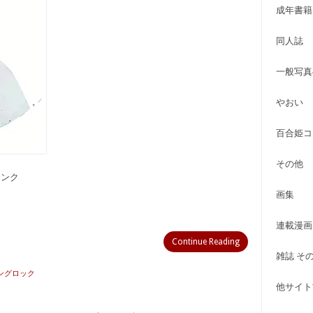
成年書籍
同人誌
一般写真
やおい
百合姫コ
その他
備リンク
画集
連載漫画
Continue Reading
雑誌 そ
リングロック
他サイト古