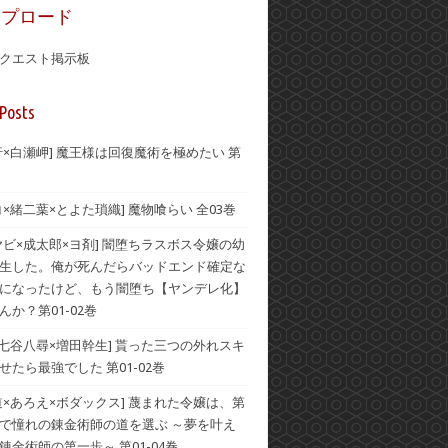
ップロード
クエスト掲示板
Posts
行×白瀬岬] 魔王様は回復魔術を極めたい 第
コ×緒二葉×とよた瑣織] 魔物喰らい 全03巻
ヤビ×成太郎×ヨ剤] 闇堕ちラスボス令嬢の幼
生した。俺が死んだらバッドエンド確定な
になったけど、もう闇堕ち【ヤンデレ化】
んか？第01-02巻
×七谷八尋×増田幹生] 貰った三つの外れスキ
せたら最強でした 第01-02巻
道×あろえ×ボダックス] 蔑まれた令嬢は、第
で憧れの錬金術師の道を選ぶ ～夢を叶え
錬金術師の第一歩～ 第01-04巻