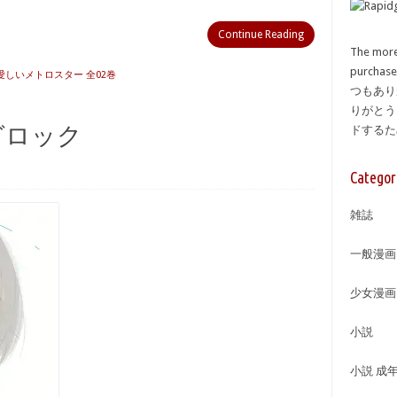
Continue Reading
The more
purcha
の愛しいメトロスター 全02巻
つもあり
りがとう
グロック
ドする
Categor
雑誌
一般漫画
少女漫画
小説
小説 成