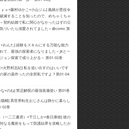
ｒｙｕ×藤村ゆかこ×小山ジム] 義娘が悪役令
破滅することを知ったので、めちゃくちゃ
～契約結婚で私に関心がなかったはずの公
気づいたら溺愛されてました～@comic 第
ク×わんた] 経験をスキルにする万能な能力
れて、最強の探索者になりました～JKと一
ジョン探索で成り上がる～ 第01-02巻
昊×火野村志紀] 私を追い出すのはいいです
の家の薬作ったの全部私ですよ？第01-04
かな×のね] 禁忌解呪の最強装備使い 第01巻
み陽輔] 異世界転生おじさんは静かに暮らし
-02巻
キ（一二三書房）×千江しか×春日康徳] 彼の
何なる魔術をもって防護結界を攻略したか