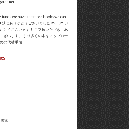
 funds we have, the more books we can
se! 誠にありがとうございました m(_ _)m い
がとうございます！ ご支援いただき、あ
ございます。 より多くの本をアップロー
ための代替手段
ies
年書籍