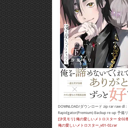
DOWNLOAD/ダウンロード zip rar raw dl :
Rapidgator(Premium) Backup re-up 予
[汐見モリ] 俺の愛しいメトロスター 全02
俺の愛しいメトロスター_v01-02.rar