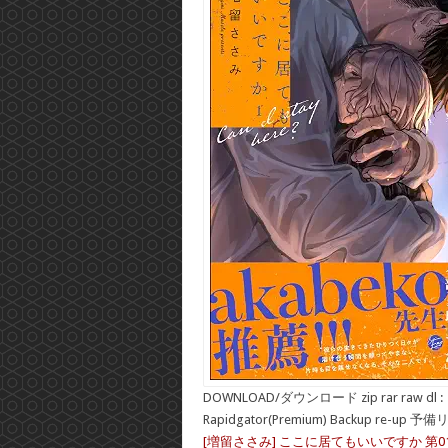
DOWNLOAD/ダウンロード zip rar raw dl :
Rapidgator(Premium) Backup re-up 予
[増留ささみ] ここに居てもいいですか 第0