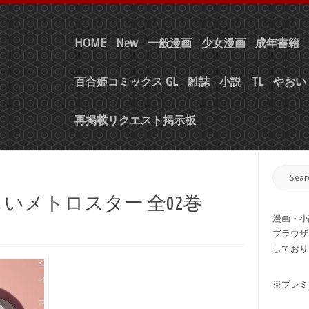
HOME
New
一般漫画
少女漫画
成年書籍
百合姫コミックス GL
雑誌
小説
TL
やおい 
再掲載リクエスト掲示板
しいメトロスター 全02巻
漫画・小
ブラウザ
しており
※プレミ