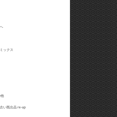
へ
ミックス
の他
い既出品 re-up