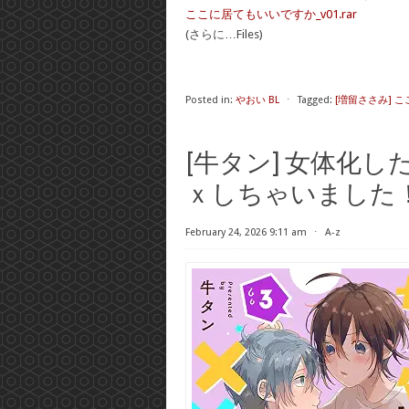
ここに居てもいいですか_v01.rar
(さらに…Files)
Posted in:
やおい BL
⋅
Tagged:
[増留ささみ] 
[牛タン] 女体化し
ｘしちゃいました！？
February 24, 2026 9:11 am
⋅
A-z