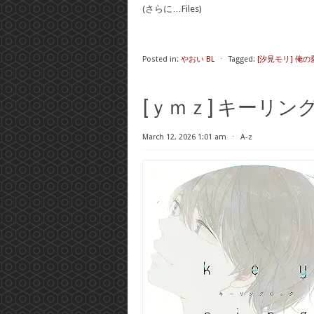
(さらに…Files)
Posted in:
やおい BL
⋅
Tagged:
[汐見モリ] 俺
[ｙｍｚ] キーリン
March 12, 2026 1:01 am
⋅
A-z