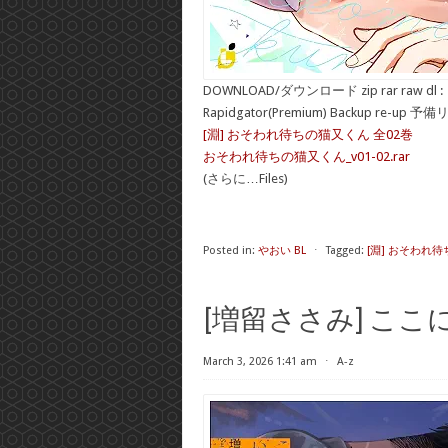
DOWNLOAD/ダウンロード zip rar raw dl :
Rapidgator(Premium) Backup re-up 予
[淵] おそわれ待ちの猫又くん 全02巻
おそわれ待ちの猫又くん_v01-02.rar
(さらに…Files)
Posted in:
やおい BL
⋅
Tagged:
[淵] おそわれ待
[増留ささみ] ここ
March 3, 2026 1:41 am
⋅
A-z