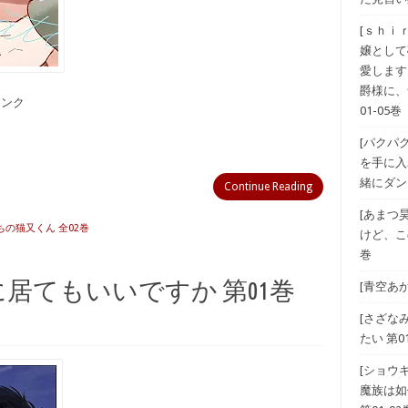
[ｓｈｉ
嬢として
愛します
爵様に、
備リンク
01-05巻
[パクパ
を手に入
緒にダン
Continue Reading
[あまつ
ちの猫又くん 全02巻
けど、こ
巻
に居てもいいですか 第01巻
[青空あ
[さざな
たい 第01
[ショウ
魔族は如