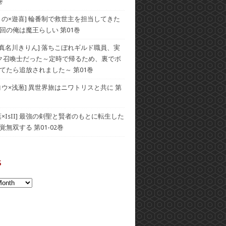
巻
うの×遊喜] 輪番制で救世主を担当してきた
回の俺は魔王らしい 第01巻
×真名川きりん] 落ちこぼれギルド職員、実
ク召喚士だった～定時で帰るため、裏でボ
てたら追放されました～ 第01巻
ヨウ×浅葱] 異世界旅はニワトリスと共に 第
葉×IsII] 最強の剣聖と賢者のもとに転生した
無双する 第01-02巻
s