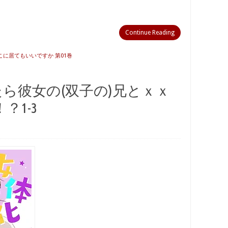
Continue Reading
ここに居てもいいですか 第01巻
たら彼女の(双子の)兄とｘｘ
1-3