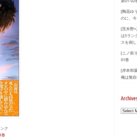
第01-02
[陶花ゆ
のに、今
[茨木野
はSラン
スを倒し
[ニノ前
01巻
[岸本和
俺は無自覚
Archive
Archives
備リンク
1巻